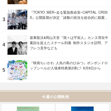
『TOKYO MER~走る緊急救命室~CAPITAL CRISI
S』公開延期が決定「諸般の状況を総合的に勘案」
坂東龍汰&岡山天音『我々は宇宙人』カンヌ滞在中
素顔を捉えたスチール到着 制作スタジオ訪問、ア
フレコ見学なども
『映画ちいかわ 人魚の島のひみつ』ボンボンドロ
ップシールが入場者特典第2弾に! 8月8日から
今週の公開映画