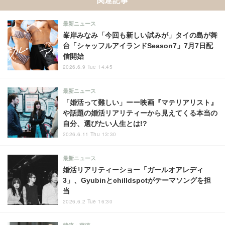
最新ニュース
峯岸みなみ「今回も新しい試みが」タイの島が舞
台「シャッフルアイランドSeason7」7月7日配
信開始
2026.6.9 Tue 14:45
最新ニュース
「婚活って難しい」ーー映画『マテリアリスト』
や話題の婚活リアリティーから見えてくる本当の
自分、選びたい人生とは!?
2026.6.11 Thu 13:30
最新ニュース
婚活リアリティーショー「ガールオアレディ
3」、Gyubinとchilldspotがテーマソングを担
当
2026.6.2 Tue 16:30