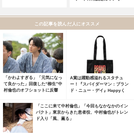
この記事を読んだ人にオススメ
「かわよすぎる」「元気になっ
A賞は躍動感溢れるスタチュ
て良かった」回復した“柳生”中
ー！『スパイダーマン：ブラン
村倫也のオフショットに反響
ド・ニュー・デイ』Happyく
「風、薫る」 2枚目の写真・画
じ、8月7日発売開始 8枚目の写
像 | cinemacafe.net
真・画像 | cinemacafe.net
「ここに来て中村倫也」「今回もなかなかのイン
パクト」東京からきた患者役、中村倫也がトレン
ド入り「風、薫る」