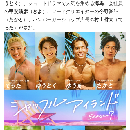
うとく
）、ショートドラマで人気を集める
海馬
、会社員
の
甲斐清彦
（
きよ
）、フードクリエイターの
今野誉斗
（
たかと
）、ハンバーガーショップ店長の
村上哲太
（
て
った
）が参加。