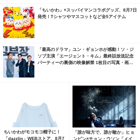
「ちいかわ」×スッパイマンコラボグッズ、8月7日
発売！Tシャツやマスコットなど全5アイテム
「最高のドラマ」ユン・ギョンホが感動！ソ・ジ
ソブ主演「エージェント・キム」最終話放送記念
パーティーの裏側の映像解禁 1枚目の写真・画像 |
cinemacafe.net
ちいかわがモコモコ帽子に！
「誰が味方で、誰が敵か」ヒョ
「dazzlin」WEBストア、8月7
ンビン×チョン・ウソン「メイ