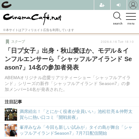
search
menu
※本サイトはアフィリエイト広告を利用しています
2026.6.16 Tue 18:10
スクープ
「日プ女子」出身・秋山愛ほか、モデル＆イ
ンフルエンサーら「シャッフルアイランド Se
ason7」14名の参加者発表
ABEMAオリジナル恋愛リアリティーショー「シャッフルアイラ
ンド」シリーズの新作「シャッフルアイランド Season7」の参
加メンバー14名が発表された。
注目記事
満席続出！「とにかく役者が全員いい」池松壮亮＆仲野太
賀らに熱い口コミ『開戦前夜』
峯岸みなみ「今回も新しい試みが」タイの島が舞台「シャ
ッフルアイランドSeason7」7月7日配信開始