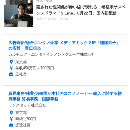
韓流・華流
隠された性関係が赤い線で現れる…考察系サスペ
ンスドラマ「S Line」6月22日、国内初配信
2026.6.10 Wed 13:30
広告宣伝/総合エンタメ企業 メディアミックスIP「補講男子」
の広報・宣伝担当
カルチュア・エンタテインメントグループ株式会社
東京都
年収450万円～700万円
正社員
貿易事務/残業少/韓国が本社のコスメメーカー 輸入に関する物
流事務 貿易事務・国際事務
ランスタッド株式会社
東京都
時給1,700円
派遣社員