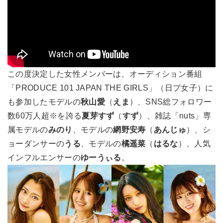
この度決定した女性メンバーは、オーディション番組
「PRODUCE 101 JAPAN THE GIRLS」（日プ女子）に
も参加したモデルの
秋山愛
（
えま
）、SNS総フォロワー
数60万人超※を誇る
夏芽すず
（
すず
）、雑誌「nuts」専
属モデルの
みのり
、モデルの
網野安寿
（
あんじゅ
）、シ
ョーダンサーの
うる
、モデルの
橘遥菜
（
はるな
）、人気
インフルエンサーの
ゆーうぃる
。