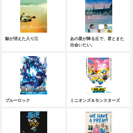
鯨が消えた入り江
あの星が降る丘で、君とまた
出会いたい。
ブルーロック
ミニオンズ＆モンスターズ