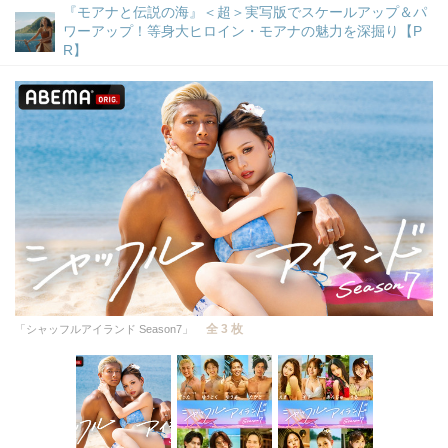
『モアナと伝説の海』＜超＞実写版でスケールアップ＆パ
ワーアップ！等身大ヒロイン・モアナの魅力を深掘り【P
R】
全 3 枚
「シャッフルアイランド Season7」