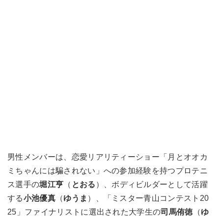
男性メンバーは、恋愛リアリティーショー「月とオオカ
ミちゃんには騙されない」への参加経験を持つプロテニ
ス選手の
堀江亨
（
とおる
）、ボディビルダーとして活躍
する
小池優真
（
ゆうま
）、「ミスター青山コンテスト20
25」ファイナリストに選出された大学生の
司馬侑徳
（
ゆ