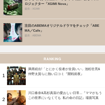
ロジェクター「XGIMI Nova」
提供：XGIMI
注目のABEMAオリジナルドラマをチェック「ABE
MA／Cafe」
提供：ABEMA
RANKING
満席続出!「とにかく役者が全員いい」池松壮亮&
仲野太賀らに熱い口コミ『開戦前夜』
川口春奈&高杉真宙の愛おしい日常...『ママがもう
この世界にいなくても 私の命の日記』場面写真