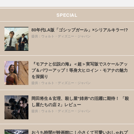
SPECIAL
80年代LA版「ゴシップガール」×シリアルキラー!?
提供：ウォルト・ディズニー・ジャパン
『モアナと伝説の海』＜超＞実写版でスケールアッ
プ＆パワーアップ！等身大ヒロイン・モアナの魅力
を深掘り
提供：ウォルト・ディズニー・ジャパン
岡田将生＆玄理、殺し屋“姉弟“の活躍に期待！ 「殺
し屋たちの店 2」レビュー
提供：ウォルト・ディズニー・ジャパン
おうち時間が映画館に！小さくて可愛いおしゃれプ