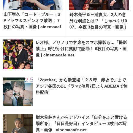
山下智久「コード・ブルー」S
鈴木亮平＆三浦貴大、2人の意
Pドラマ＆スピンオフ放送！ 7
外な弱点とは!? 「しゃべくり0
枚目の写真・画像 | cinemacaf
07」今夜 3枚目の写真・画像 |
e.net
cinemacafe.net
レオ様、ノリノリで客席をスマホ撮影も…「撮影
禁止」呼びかけに笑顔で謝罪！ 9枚目の写真・画
像 | cinemacafe.net
「2gether」から新登場「２５時、赤坂で」まで、
アジア各国のBLドラマが8月7日よりABEMAで無
料配信
樹木希林さんからアドバイス「自分をふと置ける
場所を」『日日是好日』インタビュー 3枚目の写
真・画像 | cinemacafe.net