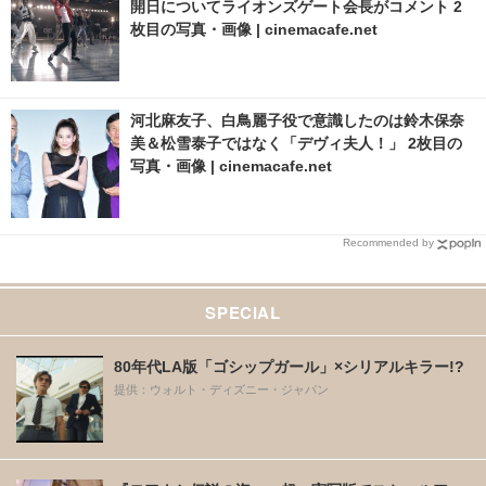
開日についてライオンズゲート会長がコメント 2
枚目の写真・画像 | cinemacafe.net
河北麻友子、白鳥麗子役で意識したのは鈴木保奈
美＆松雪泰子ではなく「デヴィ夫人！」 2枚目の
写真・画像 | cinemacafe.net
Recommended by
SPECIAL
80年代LA版「ゴシップガール」×シリアルキラー!?
提供：ウォルト・ディズニー・ジャパン