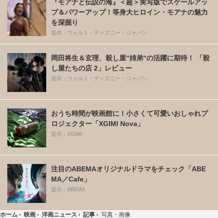
『モアナと伝説の海』＜超＞実写版でスケールアッ
プ＆パワーアップ！等身大ヒロイン・モアナの魅力
を深掘り
提供：ウォルト・ディズニー・ジャパン
岡田将生＆玄理、殺し屋“姉弟“の活躍に期待！ 「殺
し屋たちの店 2」レビュー
提供：ウォルト・ディズニー・ジャパン
おうち時間が映画館に！小さくて可愛いおしゃれプ
ロジェクター「XGIMI Nova」
提供：XGIMI
注目のABEMAオリジナルドラマをチェック「ABE
MA／Cafe」
提供：ABEMA
ホーム
›
映画
›
洋画ニュース
›
記事
›
写真・画像