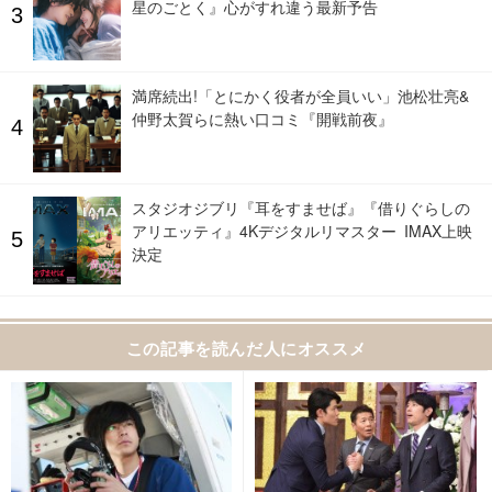
星のごとく』心がすれ違う最新予告
満席続出!「とにかく役者が全員いい」池松壮亮&
仲野太賀らに熱い口コミ『開戦前夜』
スタジオジブリ『耳をすませば』『借りぐらしの
アリエッティ』4Kデジタルリマスター IMAX上映
決定
この記事を読んだ人にオススメ