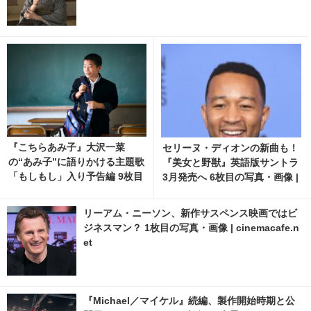
『こちらあみ子』大沢一菜
セリーヌ・ディオンの新曲も！
の“あみ子”に語りかける主題歌
『美女と野獣』英語版サントラ
「もしもし」入り予告編 9枚目
3月発売へ 6枚目の写真・画像 |
の写真・画像 | cinemacafe.ne
cinemacafe.net
t
リーアム・ニーソン、新作サスペンス映画ではビ
ジネスマン？ 1枚目の写真・画像 | cinemacafe.n
et
『Michael／マイケル』続編、製作開始時期と公