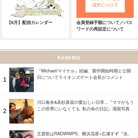
【8月】配信カレンダー
会員登録手順について／パス
ワードの再設定について
RANKING
『Michael/マイケル』続編、製作開始時期と公開
日についてライオンズゲート会長がコメント
川口春奈&高杉真宙の愛おしい日常...『ママがもう
この世界にいなくても 私の命の日記』場面写真
主題歌はRADWIMPS、横浜流星×広瀬すず『汝、