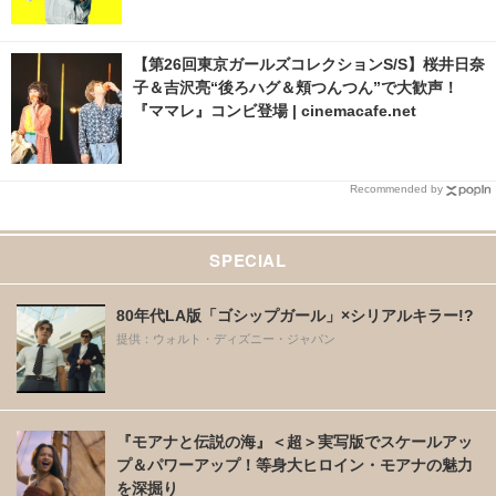
【第26回東京ガールズコレクションS/S】桜井日奈
子＆吉沢亮“後ろハグ＆頬つんつん”で大歓声！
『ママレ』コンビ登場 | cinemacafe.net
Recommended by
SPECIAL
80年代LA版「ゴシップガール」×シリアルキラー!?
提供：ウォルト・ディズニー・ジャパン
『モアナと伝説の海』＜超＞実写版でスケールアッ
プ＆パワーアップ！等身大ヒロイン・モアナの魅力
を深掘り