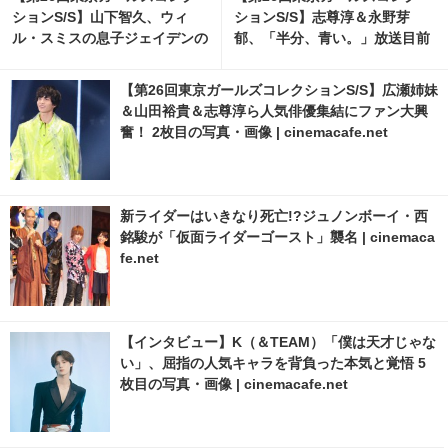
ションS/S】山下智久、ウィ
ションS/S】志尊淳＆永野芽
ル・スミスの息子ジェイデンの
郁、「半分、青い。」放送目前
ため駆けつけ！ | cinemacafe.
にアピール！ 8枚目の写真・画
net
像 | cinemacafe.net
【第26回東京ガールズコレクションS/S】広瀬姉妹
＆山田裕貴＆志尊淳ら人気俳優集結にファン大興
奮！ 2枚目の写真・画像 | cinemacafe.net
新ライダーはいきなり死亡!?ジュノンボーイ・西
銘駿が「仮面ライダーゴースト」襲名 | cinemaca
fe.net
【インタビュー】K（＆TEAM）「僕は天才じゃな
い」、屈指の人気キャラを背負った本気と覚悟 5
枚目の写真・画像 | cinemacafe.net