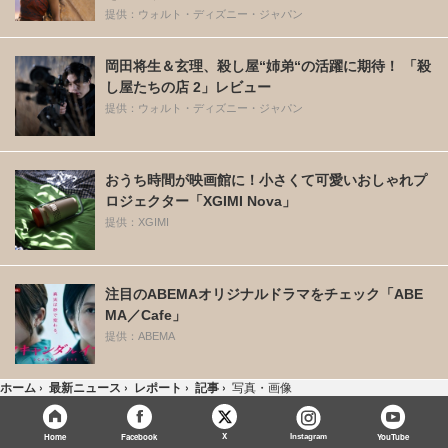
提供：ウォルト・ディズニー・ジャパン
岡田将生＆玄理、殺し屋“姉弟“の活躍に期待！ 「殺
し屋たちの店 2」レビュー
提供：ウォルト・ディズニー・ジャパン
おうち時間が映画館に！小さくて可愛いおしゃれプ
ロジェクター「XGIMI Nova」
提供：XGIMI
注目のABEMAオリジナルドラマをチェック「ABE
MA／Cafe」
提供：ABEMA
ホーム
›
最新ニュース
›
レポート
›
記事
›
写真・画像
X
Home
Facebook
Instagram
YouTube