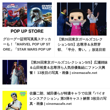
グローグー証明写真風ステッカ
【第26回東京ガールズコレク
ーも！「MARVEL POP UP ST
ションS/S】志尊淳＆永野芽
ORE」「STAR WARS POP UP
郁、「半分、青い。」放送目前
STORE」がジェイアール京都
にアピール！ | cinemacafe.ne
伊勢丹で開催
t
【第26回東京ガールズコレクションS/S】広瀬姉妹
＆山田裕貴＆志尊淳ら人気俳優集結にファン大興
奮！ 13枚目の写真・画像 | cinemacafe.net
佐藤二朗、城田優らが特濃キャラで出演『バイオ
レンスアクション』第3弾キャスト解禁 3枚目の写
真・画像 | cinemacafe.net