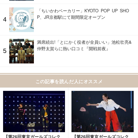
「ちいかわベーカリー」KYOTO POP UP SHO
P、JR京都駅にて期間限定オープン
満席続出!「とにかく役者が全員いい」池松壮亮&
仲野太賀らに熱い口コミ『開戦前夜』
この記事を読んだ人にオススメ
【第26回東京ガールズコレク
【第26回東京ガールズコレク