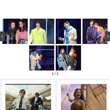
‹
1
/
3