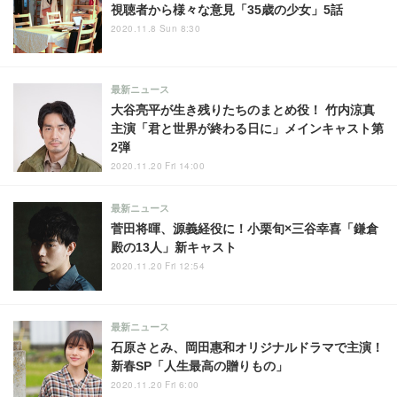
視聴者から様々な意見「35歳の少女」5話
2020.11.8 Sun 8:30
最新ニュース
大谷亮平が生き残りたちのまとめ役！ 竹内涼真
主演「君と世界が終わる日に」メインキャスト第
2弾
2020.11.20 Fri 14:00
最新ニュース
菅田将暉、源義経役に！小栗旬×三谷幸喜「鎌倉
殿の13人」新キャスト
2020.11.20 Fri 12:54
最新ニュース
石原さとみ、岡田惠和オリジナルドラマで主演！
新春SP「人生最高の贈りもの」
2020.11.20 Fri 6:00