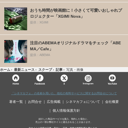
おうち時間が映画館に！小さくて可愛いおしゃれプ
ロジェクター「XGIMI Nova」
提供：XGIMI
注目のABEMAオリジナルドラマをチェック「ABE
MA／Cafe」
提供：ABEMA
ホーム
›
最新ニュース
›
スクープ
›
記事
›
写真・画像
X
Home
Facebook
Instagram
YouTube
「シネマカフェ」の名称を用いた、他社の有料サービスに関するお問合せについて
著者一覧
お問合せ
広告掲載
シネマカフェについて
会社概要
個人情報保護方針
紹介した商品/サービスを購入、契約した場合に、
売上の一部が弊社サイトに還元されることがあります。