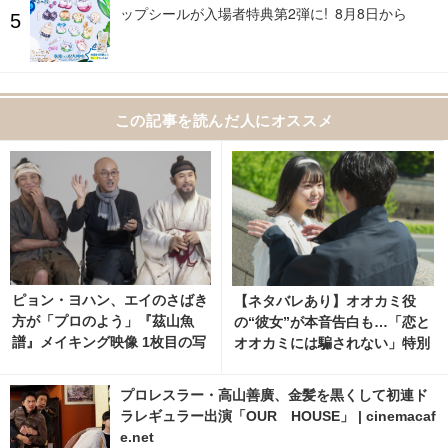
ップシールが入場者特典第2弾に! 8月8日から
この記事を読んだ人にオススメ
ピョン・ヨハン、エイのさばき
【ネタバレあり】オオカミ役
方が「プロのよう」『茲山魚
の“彼女”が本音告白も…「恋と
譜』メイキング映像 1枚目の写
オオカミには騙されない」特別
真・画像 | cinemacafe.net
企画が配信中 6枚目の写真・画
像 | cinemacafe.net
プロレスラー・高山善廣、金髪を黒くして初連ド
ラレギュラー出演「OUR HOUSE」 | cinemacaf
e.net