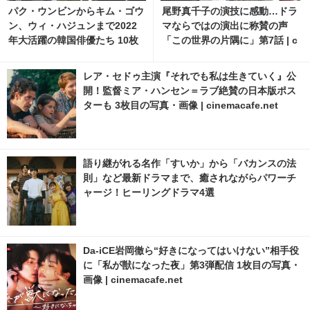
パク・ウンビンからキム・ゴウ
尾野真千子の演技に感動…ドラ
ン、ウィ・ハジュンまで2022
マならではの演出に称賛の声
年大活躍の韓国俳優たち 10枚
「この世界の片隅に」第7話 | c
目の写真・画像 | cinemacafe.
inemacafe.net
net
レア・セドゥ主演『それでも私は生きていく』公
開！監督ミア・ハンセン＝ラブ絶賛の日本版ポス
ターも 3枚目の写真・画像 | cinemacafe.net
語り継がれる名作「すいか」から「バカンスの法
則」など最新ドラマまで、癒されながらパワーチ
ャージ！ヒーリングドラマ4選
Da-iCE岩岡徹ら“好きになってはいけない”相手役
に「私が獣になった夜」第3弾配信 1枚目の写真・
画像 | cinemacafe.net