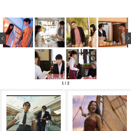
‹
1
/
2