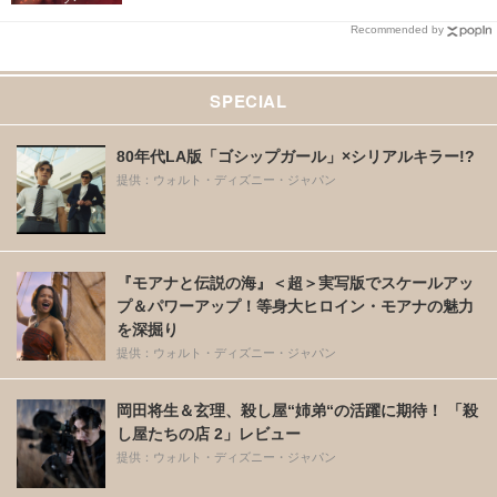
Recommended by
SPECIAL
80年代LA版「ゴシップガール」×シリアルキラー!?
提供：ウォルト・ディズニー・ジャパン
『モアナと伝説の海』＜超＞実写版でスケールアッ
プ＆パワーアップ！等身大ヒロイン・モアナの魅力
を深掘り
提供：ウォルト・ディズニー・ジャパン
岡田将生＆玄理、殺し屋“姉弟“の活躍に期待！ 「殺
し屋たちの店 2」レビュー
提供：ウォルト・ディズニー・ジャパン