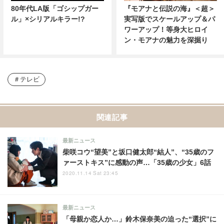
80年代LA版「ゴシップガー
『モアナと伝説の海』＜超＞
ル」×シリアルキラー!?
実写版でスケールアップ＆パ
ワーアップ！等身大ヒロイ
ン・モアナの魅力を深掘り
テレビ
関連記事
最新ニュース
柴咲コウ“望美”と坂口健太郎“結人”、“35歳のフ
ァーストキス”に感動の声…「35歳の少女」6話
2020.11.14 Sat 23:45
最新ニュース
「母親か恋人か…」鈴木保奈美の迫った“選択”に