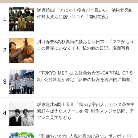
満席続出!「とにかく役者が全員いい」池松壮亮&
仲野太賀らに熱い口コミ『開戦前夜』
川口春奈&高杉真宙の愛おしい日常...『ママがもう
この世界にいなくても 私の命の日記』場面写真
『TOKYO MER~走る緊急救命室~CAPITAL CRISI
S』公開延期が決定「諸般の状況を総合的に勘案」
坂東龍汰&岡山天音『我々は宇宙人』カンヌ滞在中
素顔を捉えたスチール到着 制作スタジオ訪問、ア
フレコ見学なども
『映画ちいかわ 人魚の島のひみつ』ボンボンドロ