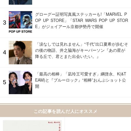
グローグー証明写真風ステッカーも!「MARVEL P
OP UP STORE」「STAR WARS POP UP STOR
E」がジェイアール京都伊勢丹で開催
「涙なしでは見れません」“千代”出口夏希が歩むそ
の後の物語、井之脇海がキーパーソン『あの星が
降る丘で、君とまた出会いたい。』
「最高の相棒」「凪玲王可愛すぎ」綱啓永、K(&T
EAM)と『ブルーロック』“相棒”おんぶショット公
開
この記事を読んだ人にオススメ