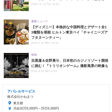
2020.12.15 Tue 16:00
最新ニュース
【ディズニー】本格的な中国料理とデザート全1
3種類を堪能 ヒルトン東京ベイ「チャイニーズア
フタヌーンティー」
2024.4.22 Mon 15:30
映画
目黒蓮＆佐野勇斗、日本初のカジノリゾート開発
に挑む！『トリリオンゲーム』撮影風景の映像も
2024.4.22 Mon 5:00
アパレルサービス
株式会社かねまつ
東京都
月給20万8,000円～25万6,000円