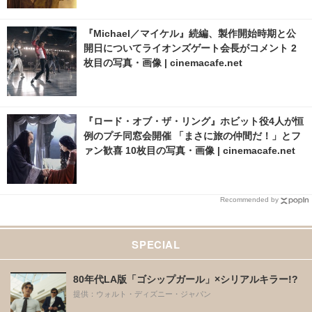
『Michael／マイケル』続編、製作開始時期と公
開日についてライオンズゲート会長がコメント 2
枚目の写真・画像 | cinemacafe.net
『ロード・オブ・ザ・リング』ホビット役4人が恒
例のプチ同窓会開催 「まさに旅の仲間だ！」とフ
ァン歓喜 10枚目の写真・画像 | cinemacafe.net
Recommended by
SPECIAL
80年代LA版「ゴシップガール」×シリアルキラー!?
提供：ウォルト・ディズニー・ジャパン