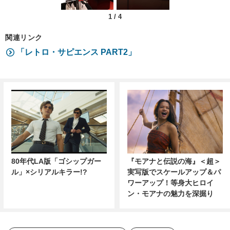
1
/
4
関連リンク
「レトロ・サピエンス PART2」
80年代LA版「ゴシップガー
『モアナと伝説の海』＜超＞
ル」×シリアルキラー!?
実写版でスケールアップ＆パ
ワーアップ！等身大ヒロイ
ン・モアナの魅力を深掘り