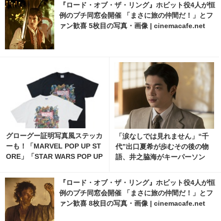
『ロード・オブ・ザ・リング』ホビット役4人が恒
例のプチ同窓会開催 「まさに旅の仲間だ！」とフ
ァン歓喜 5枚目の写真・画像 | cinemacafe.net
グローグー証明写真風ステッカ
「涙なしでは見れません」“千
ーも！「MARVEL POP UP ST
代”出口夏希が歩むその後の物
ORE」「STAR WARS POP UP
語、井之脇海がキーパーソン
STORE」がジェイアール京都
『あの星が降る丘で、君とまた
伊勢丹で開催 5枚目の写真・画
出会いたい。』
『ロード・オブ・ザ・リング』ホビット役4人が恒
像 | cinemacafe.net
例のプチ同窓会開催 「まさに旅の仲間だ！」とフ
ァン歓喜 8枚目の写真・画像 | cinemacafe.net