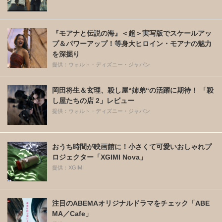
『モアナと伝説の海』＜超＞実写版でスケールアッ
プ＆パワーアップ！等身大ヒロイン・モアナの魅力
を深掘り
提供：ウォルト・ディズニー・ジャパン
岡田将生＆玄理、殺し屋“姉弟“の活躍に期待！ 「殺
し屋たちの店 2」レビュー
提供：ウォルト・ディズニー・ジャパン
おうち時間が映画館に！小さくて可愛いおしゃれプ
ロジェクター「XGIMI Nova」
提供：XGIMI
注目のABEMAオリジナルドラマをチェック「ABE
MA／Cafe」