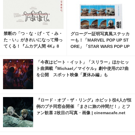
禁断の「つ・な・げ・て・み・
グローグー証明写真風ステッカ
た・い」がきれいになって帰っ
ーも！「MARVEL POP UP ST
てくる！『ムカデ人間 4K』8
ORE」「STAR WARS POP UP
月21日公開決定「変な予告」
STORE」がジェイアール京都
クレームも？”謎”特報解禁
伊勢丹で開催 2枚目の写真・画
「今夜はビート・イット」「スリラー」ほかヒッ
像 | cinemacafe.net
ト曲満載『Michael／マイケル』劇中使用の27曲
を公開 スポット映像「夏休み編」も
『ロード・オブ・ザ・リング』ホビット役4人が恒
例のプチ同窓会開催 「まさに旅の仲間だ！」とフ
ァン歓喜 2枚目の写真・画像 | cinemacafe.net