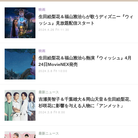
映画
生田絵梨花＆福山雅治らが歌うディズニー『ウィ
ッシュ』見放題配信スタート
2024.4.26 Fri 11:30
映画
生田絵梨花＆福山雅治ら熱演『ウィッシュ』4月
24日MovieNEX発売
2024.3.8 Fri 10:00
最新ニュース
吉瀬美智子＆千葉雄大＆岡山天音＆生田絵梨花、
杉咲花に影響を与える人物に「アンメット」
2024.3.8 Fri 8:00
最新ニュース