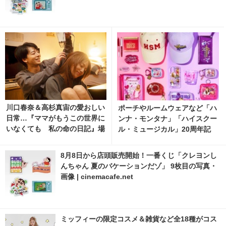
川口春奈＆高杉真宙の愛おしい
ポーチやルームウェアなど「ハ
日常…『ママがもうこの世界に
ンナ・モンタナ」「ハイスクー
いなくても 私の命の日記』場
ル・ミュージカル」20周年記
面写真
念グッズPLAZAに集結
8月8日から店頭販売開始！一番くじ「クレヨンし
んちゃん 夏のバケーションだゾ」 9枚目の写真・
画像 | cinemacafe.net
ミッフィーの限定コスメ＆雑貨など全18種がコス