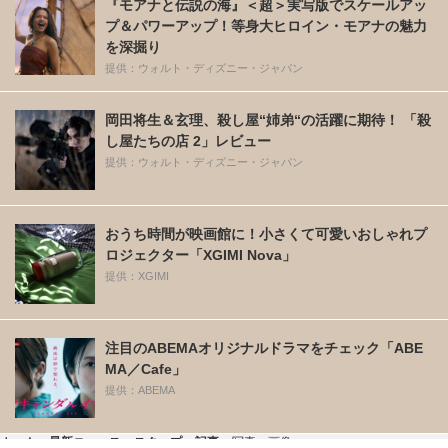
『モアナと伝説の海』＜超＞実写版でスケールアッ
プ＆パワーアップ！等身大ヒロイン・モアナの魅力
を深掘り
提供：ウォルト・ディズニー・ジャパン
岡田将生＆玄理、殺し屋“姉弟“の活躍に期待！ 「殺
し屋たちの店 2」レビュー
提供：ウォルト・ディズニー・ジャパン
おうち時間が映画館に！小さくて可愛いおしゃれプ
ロジェクター「XGIMI Nova」
提供：XGIMI
注目のABEMAオリジナルドラマをチェック「ABE
MA／Cafe」
提供：ABEMA
ホーム
›
最新ニュース
›
スクープ
›
記事
›
写真・画像