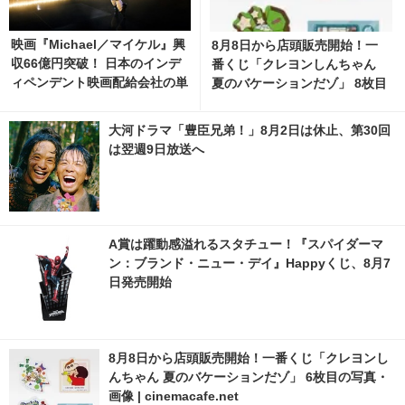
映画『Michael／マイケル』興
8月8日から店頭販売開始！一
収66億円突破！ 日本のインデ
番くじ「クレヨンしんちゃん
ィペンデント映画配給会社の単
夏のバケーションだゾ」 8枚目
独配給作品として歴代No.1に
の写真・画像 | cinemacafe.ne
t
大河ドラマ「豊臣兄弟！」8月2日は休止、第30回
は翌週9日放送へ
A賞は躍動感溢れるスタチュー！『スパイダーマ
ン：ブランド・ニュー・デイ』Happyくじ、8月7
日発売開始
8月8日から店頭販売開始！一番くじ「クレヨンし
んちゃん 夏のバケーションだゾ」 6枚目の写真・
画像 | cinemacafe.net