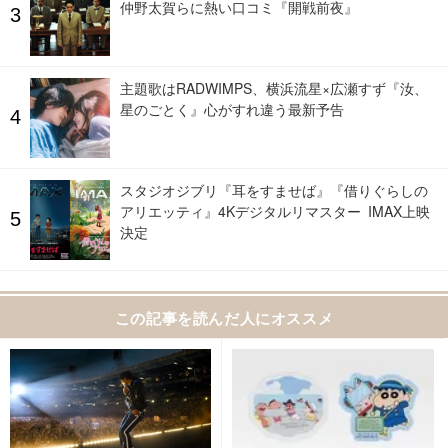
仲野太賀らに熱い口コミ『開戦前夜』
主題歌はRADWIMPS、横浜流星×広瀬すず『汝、
星のごとく』心がすれ違う最新予告
スタジオジブリ『耳をすませば』『借りぐらしの
アリエッティ』4Kデジタルリマスター IMAX上映
決定
この記事を読んだ人にオススメ