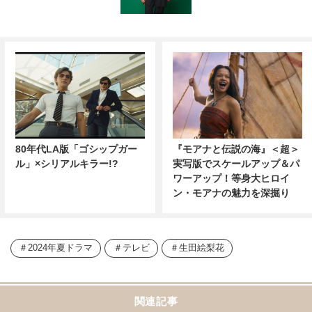
80年代LA版「ゴシップガー
『モアナと伝説の海』＜超＞
ル」×シリアルキラー!?
実写版でスケールアップ＆パ
ワーアップ！等身大ヒロイ
ン・モアナの魅力を深掘り
2024年夏ドラマ
テレビ
生田絵梨花
関連記事