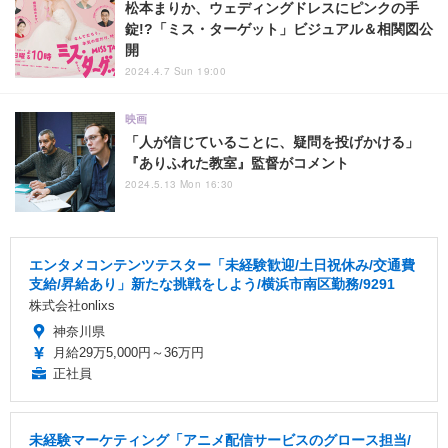
松本まりか、ウェディングドレスにピンクの手
錠!?「ミス・ターゲット」ビジュアル＆相関図公
開
2024.4.7 Sun 19:00
映画
「人が信じていることに、疑問を投げかける」
『ありふれた教室』監督がコメント
2024.5.13 Mon 16:30
エンタメコンテンツテスター「未経験歓迎/土日祝休み/交通費
支給/昇給あり」新たな挑戦をしよう/横浜市南区勤務/9291
株式会社onlixs
神奈川県
月給29万5,000円～36万円
正社員
未経験マーケティング「アニメ配信サービスのグロース担当/