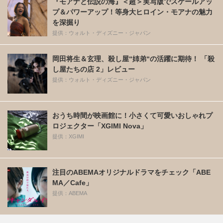
『モアナと伝説の海』＜超＞実写版でスケールアッ
プ＆パワーアップ！等身大ヒロイン・モアナの魅力
を深掘り
提供：ウォルト・ディズニー・ジャパン
岡田将生＆玄理、殺し屋“姉弟“の活躍に期待！ 「殺
し屋たちの店 2」レビュー
提供：ウォルト・ディズニー・ジャパン
おうち時間が映画館に！小さくて可愛いおしゃれプ
ロジェクター「XGIMI Nova」
提供：XGIMI
注目のABEMAオリジナルドラマをチェック「ABE
MA／Cafe」
提供：ABEMA