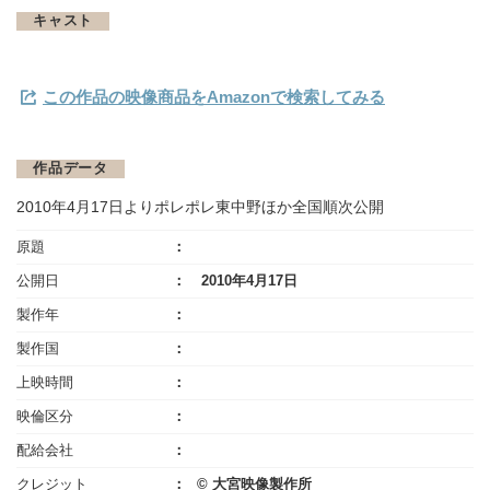
キャスト
この作品の映像商品をAmazonで検索してみる
作品データ
2010年4月17日よりポレポレ東中野ほか全国順次公開
原題
公開日
2010年4月17日
製作年
製作国
上映時間
映倫区分
配給会社
クレジット
© 大宮映像製作所