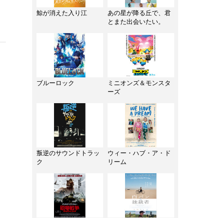
鯨が消えた入り江
あの星が降る丘で、君
とまた出会いたい。
ブルーロック
ミニオンズ＆モンスタ
ーズ
叛逆のサウンドトラッ
ウィー・ハブ・ア・ド
ク
リーム