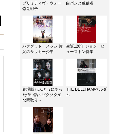
プリミティヴ・ウォー
白パンと独裁者
恐竜戦争
バグダッド・メッシ 片
生誕120年 ジョン・ヒ
足のサッカー少年
ューストン特集
劇場版 ほんとうにあっ
THE BELDHAM/ベルダ
た怖い話～ゾクゾク変
ム
な間取り～