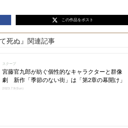
この作品をポスト
若くして死ぬ』関連記事
スクープ
宮藤官九郎が紡ぐ個性的なキャラクターと群像
劇 新作「季節のない街」は「第2章の幕開け」
2023.7.9(Sun)