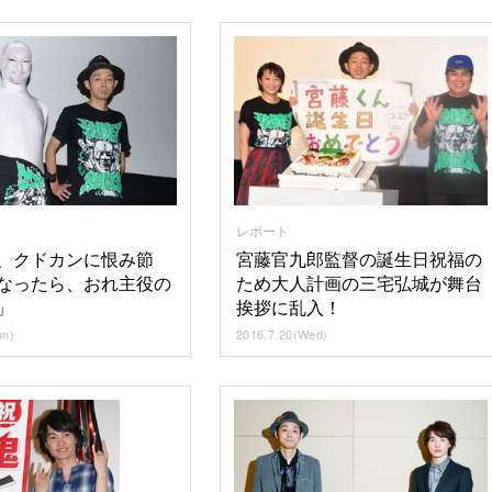
レポート
、クドカンに恨み節
宮藤官九郎監督の誕生日祝福の
なったら、おれ主役の
ため大人計画の三宅弘城が舞台
」
挨拶に乱入！
un)
2016.7.20(Wed)