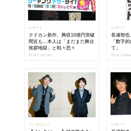
レポート
レポート
クドカン新作、興収10億円突破
長瀬智也
間近も…本人は「まだまだ舞台
「数字的
挨拶地獄」と戦々恐々
て」
2016.7.12(Tue)
2016.7.4(Mo
レポート
インタビュー