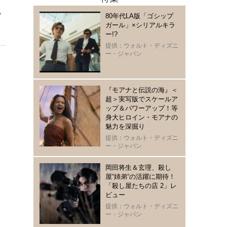
鬼
80年代LA版「ゴシップ
ガール」×シリアルキラ
ー!?
提供：ウォルト・ディズニ
ー・ジャパン
『モアナと伝説の海』＜
超＞実写版でスケールア
ップ＆パワーアップ！等
身大ヒロイン・モアナの
魅力を深掘り
提供：ウォルト・ディズニ
ー・ジャパン
岡田将生＆玄理、殺し
屋“姉弟“の活躍に期待！
「殺し屋たちの店 2」レ
ビュー
提供：ウォルト・ディズニ
ー・ジャパン