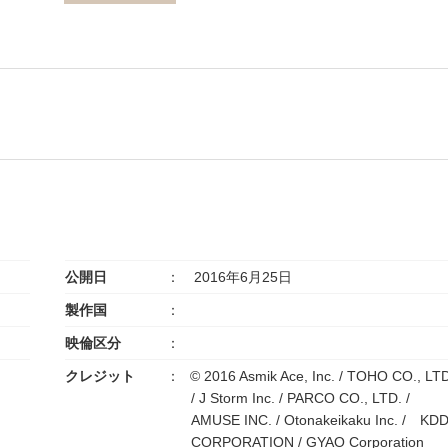
公開日
2016年6月25日
製作国
映倫区分
クレジット
© 2016 Asmik Ace, Inc. / TOHO CO., LT
/ J Storm Inc. / PARCO CO., LTD. /
AMUSE INC. / Otonakeikaku Inc. / KDD
CORPORATION / GYAO Corporation