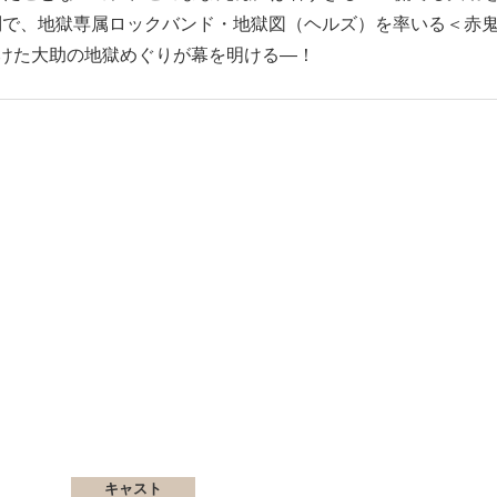
問で、地獄専属ロックバンド・地獄図（ヘルズ）を率いる＜赤
賭けた大助の地獄めぐりが幕を明ける―！
キャスト