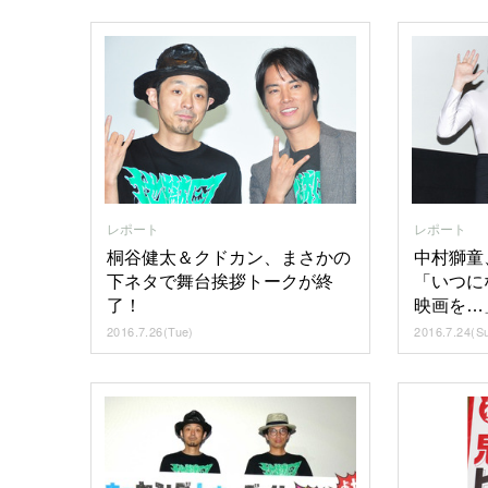
レポート
レポート
中村獅童
桐谷健太＆クドカン、まさかの
「いつに
下ネタで舞台挨拶トークが終
映画を…
了！
2016.7.24(S
2016.7.26(Tue)