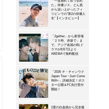
「一度崩れて吹っ切れ
た」俳優ジス、どん底
から這い上がったフィ
リピンでの“第2の俳優人
生”【インタビュー】
「2gether」から新登場
「２５時、赤坂で」ま
で、アジア各国のBLド
ラマが8月7日より
ABEMAで無料配信
「2026 チ・チャンウク
Japan Tour ~Just Come
With~」詳細決定！ポス
ター公開＆FC先行受付
開始！
2度の白血病から完全復