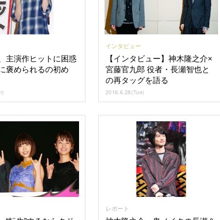
インタビュー
、主演作ヒットに困惑
【インタビュー】神木隆之介×
に褒められるの初め
宮藤官九郎 役者・長瀬智也と
の再タッグを語る
n)
2016.6.28(Tue)
レポート