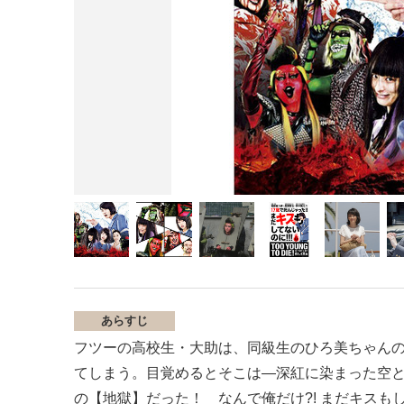
あらすじ
フツーの高校生・大助は、同級生のひろ美ちゃん
てしまう。目覚めるとそこは―深紅に染まった空
の【地獄】だった！ なんで俺だけ?! まだキス