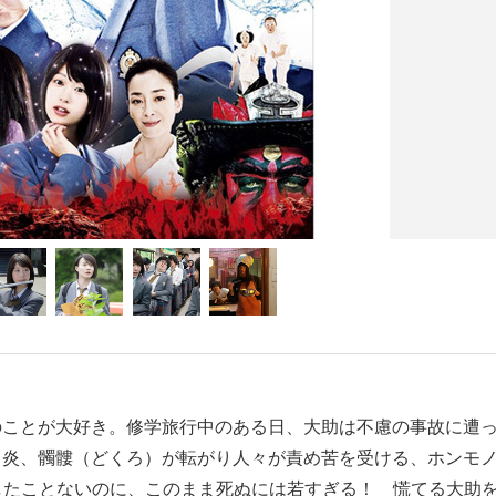
のことが大好き。修学旅行中のある日、大助は不慮の事故に遭
と炎、髑髏（どくろ）が転がり人々が責め苦を受ける、ホンモ
もしたことないのに、このまま死ぬには若すぎる！ 慌てる大助