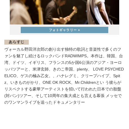
あらすじ
ヴォーカル野田洋次郎の創り出す独特の歌詞と音楽性で多くのフ
ァンを魅了し続けるロックバンドRADWIMPS。本作は、韓国、台
湾、ドイツ、イギリス、フランスの5か国6公演のアジア・ヨーロ
ッパツアーと、米津玄師、きのこ帝国、plenty、 LOVE PSYCHED
ELICO、ゲスの極み乙女。、ハナレグミ、クリープハイプ、Spit
z、いきものがかり、ONE OK ROCK、Mr.Childrenとい う彼らが
リスペクトする豪華アーティストを招いて行われた日本での胎盤
(対バン)ツアー、そして10周年の集大成とも言える幕張 メッセで
のワンマンライブを追ったドキュメンタリー