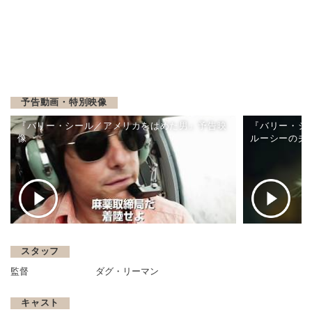
予告動画・特別映像
『バリー・シール／アメリカをはめた男』予告映
『バリー・シ
像
ルーシーの夫
スタッフ
監督
ダグ・リーマン
キャスト