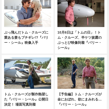
ぶっ飛んだトム・クルーズに
10月6日は「トムの日」！ト
愛ある妻もブチギレ!?『バリ
ム・クルーズ、半ケツ披露の
ー・シール』映像入手
ぶっとび映像到着『バリー・
シール』
トム・クルーズが製作熱望し
【予告編】トム・クルーズが
た『バリー・シール』公開日
金におぼれ、欲にまみれる…
決定！ 場面写真到着
『バリー・シール』