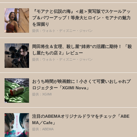
『モアナと伝説の海』＜超＞実写版でスケールアッ
プ＆パワーアップ！等身大ヒロイン・モアナの魅力
を深掘り
提供：ウォルト・ディズニー・ジャパン
岡田将生＆玄理、殺し屋“姉弟“の活躍に期待！ 「殺
し屋たちの店 2」レビュー
提供：ウォルト・ディズニー・ジャパン
おうち時間が映画館に！小さくて可愛いおしゃれプ
ロジェクター「XGIMI Nova」
提供：XGIMI
注目のABEMAオリジナルドラマをチェック「ABE
MA／Cafe」
提供：ABEMA