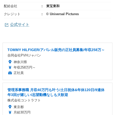
配給会社
東宝東和
クレジット
© Universal Pictures
公式サイト
TOMMY HILFIGER/アパレル販売の正社員募集/年収258万～
合同会社PVHジャパン
神奈川県
年収258万円～
正社員
管理系事務職 月収40万円も叶う/土日祝休&年休120日/9連休
年3回が嬉しい/志望動機なしも大歓迎
株式会社コントラフト
東京都
月給30万円