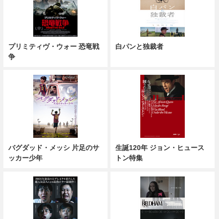
プリミティヴ・ウォー 恐竜戦
白パンと独裁者
争
バグダッド・メッシ 片足のサ
生誕120年 ジョン・ヒュース
ッカー少年
トン特集