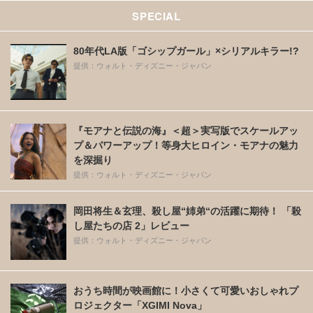
SPECIAL
80年代LA版「ゴシップガール」×シリアルキラー!?
提供：ウォルト・ディズニー・ジャパン
『モアナと伝説の海』＜超＞実写版でスケールアッ
プ＆パワーアップ！等身大ヒロイン・モアナの魅力
を深掘り
提供：ウォルト・ディズニー・ジャパン
岡田将生＆玄理、殺し屋“姉弟“の活躍に期待！ 「殺
し屋たちの店 2」レビュー
提供：ウォルト・ディズニー・ジャパン
おうち時間が映画館に！小さくて可愛いおしゃれプ
ロジェクター「XGIMI Nova」