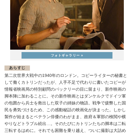
あらすじ
第二次世界大戦中の1940年のロンドン。コピーライターの秘書と
して働くカトリンだったが、人手不足で代わりに書いたコピーが
情報省映画局の特別顧問のバックリーの目に留まり、新作映画の
脚本陣に加わることに。その新作映画とはダンケルクでドイツ軍
の包囲から兵士を救出した双子の姉妹の物語。戦争で疲弊した国
民を勇気づけるため、この感動秘話の映画化が決まった。しかし
製作が始まるとベテラン俳優のわがまま、政府＆軍部の検閲や横
やりなどトラブル続出…。そのたびにカトリンたちの脚本は二転
三転するはめに。それでも困難を乗り越え、ついに撮影は大詰め