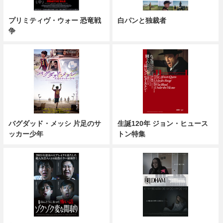
プリミティヴ・ウォー 恐竜戦
白パンと独裁者
争
バグダッド・メッシ 片足のサ
生誕120年 ジョン・ヒュース
ッカー少年
トン特集