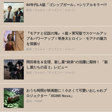
80年代LA版「ゴシップガール」×シリアルキラー!?
提供：ウォルト・ディズニー・ジャパン
『モアナと伝説の海』＜超＞実写版でスケールアッ
プ＆パワーアップ！等身大ヒロイン・モアナの魅力
を深掘り
提供：ウォルト・ディズニー・ジャパン
岡田将生＆玄理、殺し屋“姉弟“の活躍に期待！ 「殺
し屋たちの店 2」レビュー
提供：ウォルト・ディズニー・ジャパン
おうち時間が映画館に！小さくて可愛いおしゃれプ
ロジェクター「XGIMI Nova」
提供：XGIMI