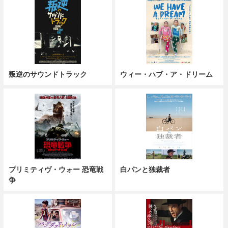
叛逆のサウンドトラック
ウィー・ハブ・ア・ドリーム
プリミティヴ・ウォー 恐竜戦
白パンと独裁者
争