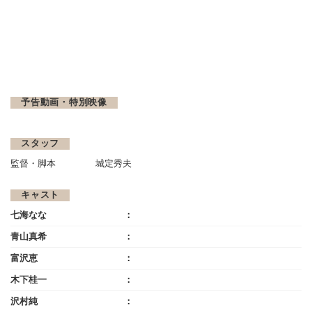
予告動画・特別映像
スタッフ
監督・脚本
城定秀夫
キャスト
七海なな
青山真希
富沢恵
木下桂一
沢村純