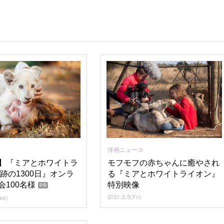
洋画ニュース
】『ミアとホワイトラ
モフモフの赤ちゃんに癒やされ
跡の1300日』オンラ
る『ミアとホワイトライオン』
会100名様
特別映像
PR
2021.2.5(Fri)
ed)