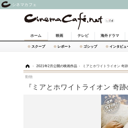
シネマカフェ
ホーム
映画
テレビ
海外ドラマ
スクープ
レポート
ゴシップ
インタビュ
ホーム
›
2021年2月公開の映画作品
›
ミアとホワイトライオン 奇跡の
動物
『ミアとホワイトライオン 奇跡の