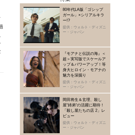
り
80年代LA版「ゴシップ
ス
ガール」×シリアルキラ
付
ー!?
過
提供：ウォルト・ディズニ
ー・ジャパン
親
で
バ
『モアナと伝説の海』＜
超＞実写版でスケールア
ップ＆パワーアップ！等
身大ヒロイン・モアナの
魅力を深掘り
提供：ウォルト・ディズニ
ー・ジャパン
岡田将生＆玄理、殺し
屋“姉弟“の活躍に期待！
「殺し屋たちの店 2」レ
ビュー
提供：ウォルト・ディズニ
ー・ジャパン