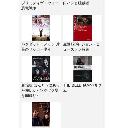
プリミティヴ・ウォー
白パンと独裁者
恐竜戦争
バグダッド・メッシ 片
生誕120年 ジョン・ヒ
足のサッカー少年
ューストン特集
劇場版 ほんとうにあっ
THE BELDHAM/ベルダ
た怖い話～ゾクゾク変
ム
な間取り～