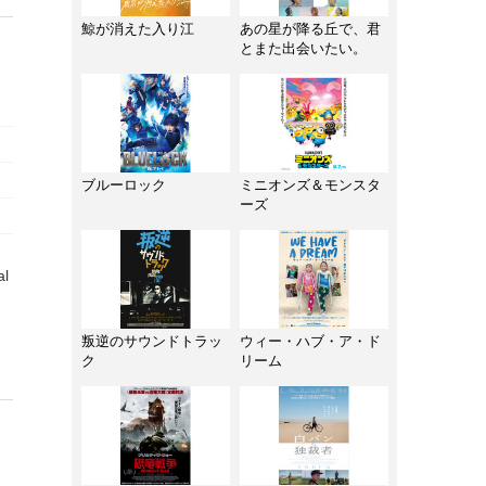
鯨が消えた入り江
あの星が降る丘で、君
とまた出会いたい。
ブルーロック
ミニオンズ＆モンスタ
ーズ
al
叛逆のサウンドトラッ
ウィー・ハブ・ア・ド
ク
リーム