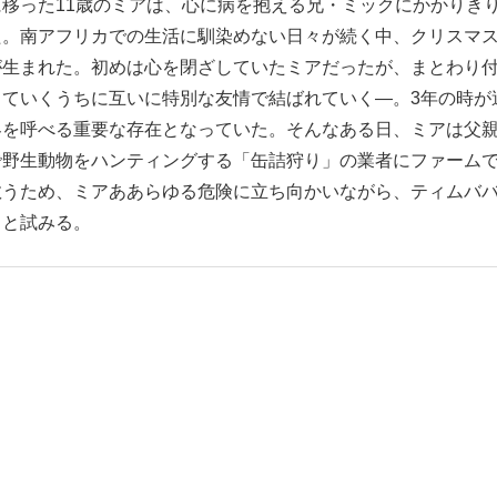
移った11歳のミアは、心に病を抱える兄・ミックにかかりき
た。南アフリカでの生活に馴染めない日々が続く中、クリスマ
が生まれた。初めは心を閉ざしていたミアだったが、まとわり
ていくうちに互いに特別な友情で結ばれていく―。3年の時が
客を呼べる重要な存在となっていた。そんなある日、ミアは父
で野生動物をハンティングする「缶詰狩り」の業者にファーム
救うため、ミアああらゆる危険に立ち向かいながら、ティムバ
うと試みる。