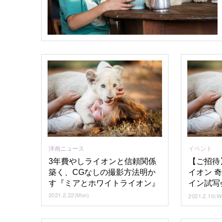
洋画ニュース
イベント
3年費やしライオンと信頼関係
【ご招待
築く、CGなしの撮影方法明か
イオン 奇
す『ミアとホワイトライオン』
イン試写
2021.2.22(Mon)
2021.2.10(W