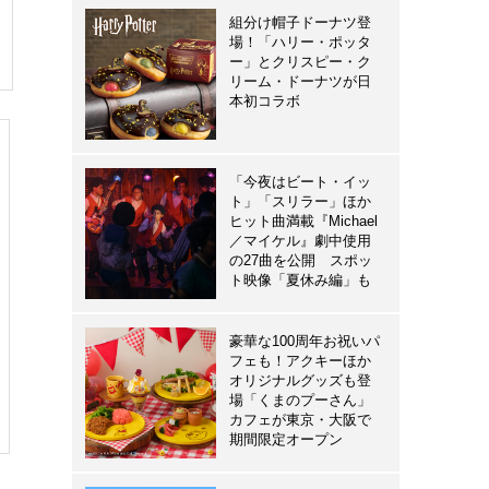
組分け帽子ドーナツ登
場！「ハリー・ポッタ
ー」とクリスピー・ク
リーム・ドーナツが日
本初コラボ
「今夜はビート・イッ
ト」「スリラー」ほか
ヒット曲満載『Michael
／マイケル』劇中使用
の27曲を公開 スポッ
ト映像「夏休み編」も
豪華な100周年お祝いパ
フェも！アクキーほか
オリジナルグッズも登
場「くまのプーさん」
カフェが東京・大阪で
期間限定オープン