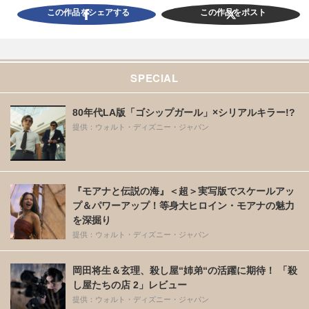
この作品をシェアする
この作品をポスト
SPECIAL
80年代LA版「ゴシップガール」×シリアルキラー!?
提供：ウォルト・ディズニー・ジャパン
『モアナと伝説の海』＜超＞実写版でスケールアッ
プ＆パワーアップ！等身大ヒロイン・モアナの魅力
を深掘り
提供：ウォルト・ディズニー・ジャパン
岡田将生＆玄理、殺し屋“姉弟“の活躍に期待！ 「殺
し屋たちの店 2」レビュー
提供：ウォルト・ディズニー・ジャパン