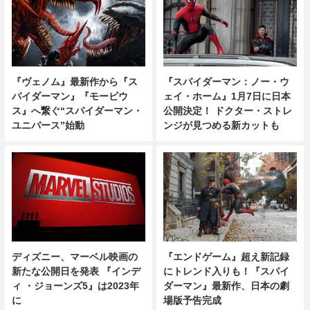
『ヴェノム』最新作から『ス
『スパイダーマン：ノー・ウ
パイダーマン』『モービウ
ェイ・ホーム』1月7日に日本
ス』へ繋ぐ“スパイダーマン・
公開決定！ ドクター・ストレ
ユニバース”始動
ンジが見つめる新カットも
『エンドゲーム』超え新記録
ディズニー、マーベル映画の
にトレンド入りも！『スパイ
新たな公開日を発表 『インデ
ダーマン』最新作、日本の劇
ィ ・ジョーンズ5』は2023年
場版予告完成
に