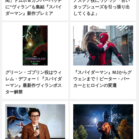
間」トムホ＆カンバーバッチ
アステア役にワクワク「古い
に“ヴィラン”も集結『スパイ
タップシューズを引っ張り出
ダーマン』新作プレミア
してくるよ」
グリーン・ゴブリン役はウィ
『スパイダーマン』MJからグ
レム・デフォー！『スパイダ
ウェンまで！ピーター・パー
ーマン』最新作ヴィランポス
カーとヒロインの変遷
ター解禁