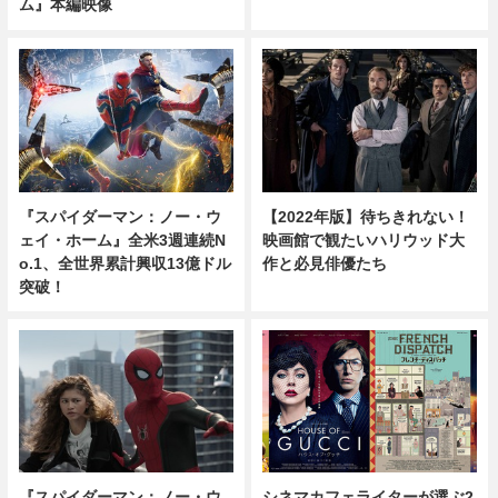
ム』本編映像
『スパイダーマン：ノー・ウ
【2022年版】待ちきれない！
ェイ・ホーム』全米3週連続N
映画館で観たいハリウッド大
o.1、全世界累計興収13億ドル
作と必見俳優たち
突破！
『スパイダーマン：ノー・ウ
シネマカフェライターが選ぶ2