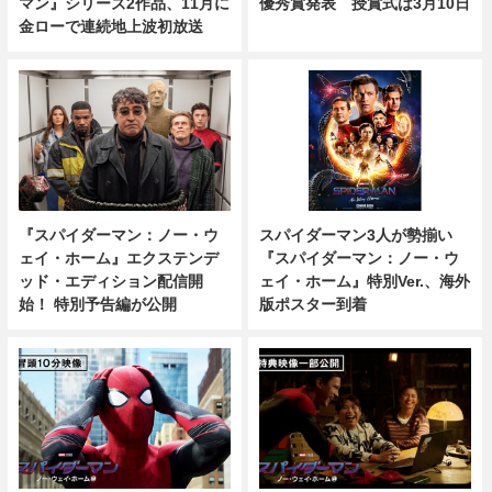
マン』シリーズ2作品、11月に
優秀賞発表 授賞式は3月10日
金ローで連続地上波初放送
『スパイダーマン：ノー・ウ
スパイダーマン3人が勢揃い
ェイ・ホーム』エクステンデ
『スパイダーマン：ノー・ウ
ッド・エディション配信開
ェイ・ホーム』特別Ver.、海外
始！ 特別予告編が公開
版ポスター到着