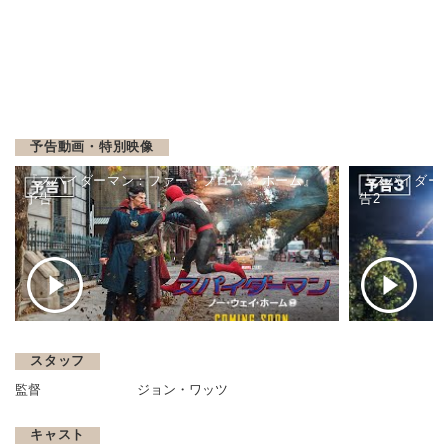
予告動画・特別映像
『スパイダーマン：ファー・フロム・ ホーム』
『スパイダー
予告
告2
スタッフ
監督
ジョン・ワッツ
キャスト