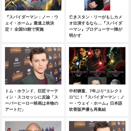
『スパイダーマン：ノー・ウ
亡きスタン・リーがもしカメ
ェイ・ホーム』最速上映決
オ出演するなら…『スパイダ
定！ 全国53館で実施
ーマン』プロデューサー陣が
明かす
トム・ホランド、巨匠マーテ
中村獅童、7年ぶり“エレクト
ィン・スコセッシに反論「ス
ロ”に！『スパイダーマン：ノ
ーパーヒーロー映画は本物の
ー・ウェイ・ホーム』日本語
アートだ」
吹替版声優も再集結