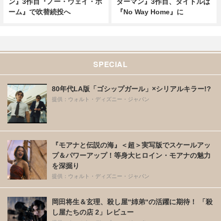
ン』3作目『ノー・ウェイ・ホ
ダーマン』3作目、タイトルは
ーム』で吹替続投へ
『No Way Home』に
SPECIAL
80年代LA版「ゴシップガール」×シリアルキラー!?
提供：ウォルト・ディズニー・ジャパン
『モアナと伝説の海』＜超＞実写版でスケールアッ
プ＆パワーアップ！等身大ヒロイン・モアナの魅力
を深掘り
提供：ウォルト・ディズニー・ジャパン
岡田将生＆玄理、殺し屋“姉弟“の活躍に期待！ 「殺
し屋たちの店 2」レビュー