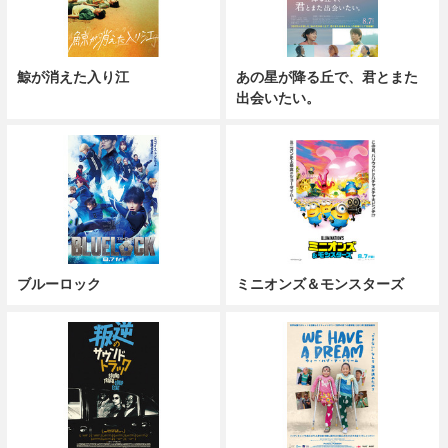
鯨が消えた入り江
あの星が降る丘で、君とまた
出会いたい。
ブルーロック
ミニオンズ＆モンスターズ