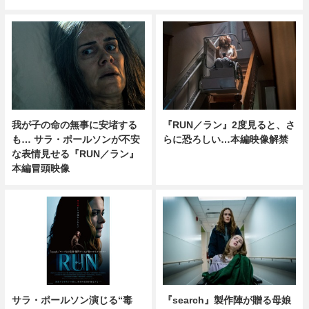
我が子の命の無事に安堵する
『RUN／ラン』2度見ると、さ
も… サラ・ポールソンが不安
らに恐ろしい…本編映像解禁
な表情見せる『RUN／ラン』
本編冒頭映像
サラ・ポールソン演じる“毒
『search』製作陣が贈る母娘