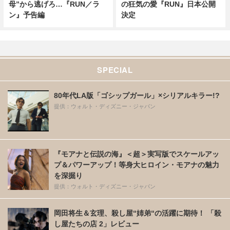
母”から逃げろ…『RUN／ラ
の狂気の愛『RUN』日本公開
ン』予告編
決定
SPECIAL
80年代LA版「ゴシップガール」×シリアルキラー!?
提供：ウォルト・ディズニー・ジャパン
『モアナと伝説の海』＜超＞実写版でスケールアッ
プ＆パワーアップ！等身大ヒロイン・モアナの魅力
を深掘り
提供：ウォルト・ディズニー・ジャパン
岡田将生＆玄理、殺し屋“姉弟“の活躍に期待！ 「殺
し屋たちの店 2」レビュー