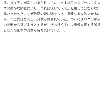
る。ダイアンが新しい薬と称して差し出す緑色のカプセル。クロ
エの懸命な調査により、それは決して人間が服用してはならない
薬だったのだ。なぜ最愛の娘に嘘をつき、危険な薬を飲ませるの
か。そこには恐ろしい真実が隠されていた。ついにクロエは母親
の隔離から逃げようとするが、その行く手には想像を絶する試練
と新たな衝撃の真実が待ち受けていた…。