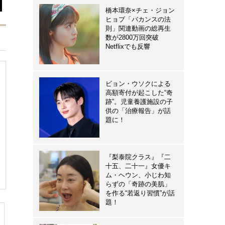
橋本環奈×チェ・ジョン
ヒョプ「バカンスの法
則」関連動画の総再生
数が2800万回突破
Netflixでも反響
ビョン・ウソクによる
高額寄付が起こした“奇
跡”。児童養護施設の子
供の「治療報告」が話
題に！
『梨泰院クラス』『二
十五、二十一』女優キ
ム・ヘウン、小じわ知
らずの「奇跡の美肌」
を作る“若返り習慣”が話
題！