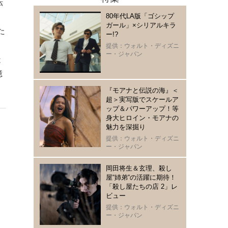
転
80年代LA版「ゴシップ
ガール」×シリアルキラ
た
ー!?
提供：ウォルト・ディズニ
ー・ジャパン
疑
億
『モアナと伝説の海』＜
超＞実写版でスケールア
ップ＆パワーアップ！等
身大ヒロイン・モアナの
魅力を深掘り
提供：ウォルト・ディズニ
ー・ジャパン
岡田将生＆玄理、殺し
屋“姉弟“の活躍に期待！
「殺し屋たちの店 2」レ
ビュー
提供：ウォルト・ディズニ
ー・ジャパン