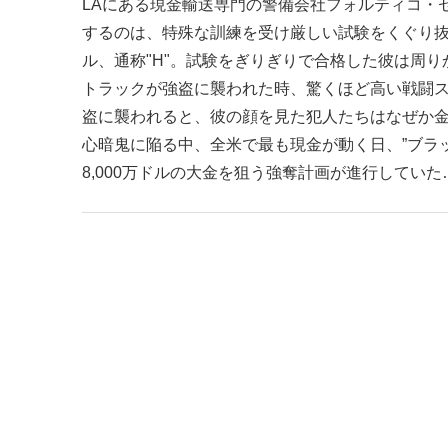
LAにある現金輸送専門の警備会社フォルティコ・
するのは、特殊な訓練を受け厳しい試験をくぐり
ル、通称"H"。試験をぎりぎりで合格した彼は周
トラックが強盗に襲われた時、驚くほど高い戦闘
盗に襲われると、彼の顔を見た犯人たちはなぜか
心暗鬼に陥る中、全米で最も現金が動く日、”ブラ
8,000万ドルの大金を狙う強奪計画が進行していた