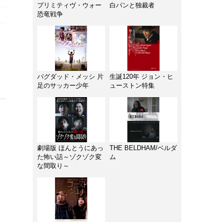
プリミティヴ・ウォー
白パンと独裁者
恐竜戦争
バグダッド・メッシ 片
生誕120年 ジョン・ヒ
足のサッカー少年
ューストン特集
劇場版 ほんとうにあっ
THE BELDHAM/ベルダ
た怖い話～ゾクゾク変
ム
な間取り～