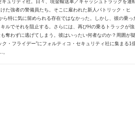
セキュリティ社。日々、現金輸送車／キャッシュトラックを運
抜けた強者の警備員たち。そこに雇われた新人パトリック・ヒ
りから特に気に留められる存在ではなかった。しかし、彼の乗っ
スキルでそれを阻止する。さらには、再びHの乗るトラックが強
金も奪わずに逃げてしまう。彼はいったい何者なのか？周囲が
ック・フライデー”にフォルティコ・セキュリティ社に集まる1
…。