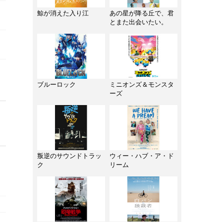
鯨が消えた入り江
あの星が降る丘で、君
とまた出会いたい。
ブルーロック
ミニオンズ＆モンスタ
ーズ
叛逆のサウンドトラッ
ウィー・ハブ・ア・ド
ク
リーム