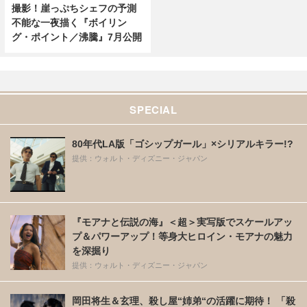
撮影！崖っぷちシェフの予測
不能な一夜描く『ボイリン
グ・ポイント／沸騰』7月公開
SPECIAL
80年代LA版「ゴシップガール」×シリアルキラー!?
提供：ウォルト・ディズニー・ジャパン
『モアナと伝説の海』＜超＞実写版でスケールアッ
プ＆パワーアップ！等身大ヒロイン・モアナの魅力
を深掘り
提供：ウォルト・ディズニー・ジャパン
岡田将生＆玄理、殺し屋“姉弟“の活躍に期待！ 「殺