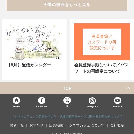
今週の映画をもっと見る
【8月】配信カレンダー
会員登録手順について／パス
ワードの再設定について
TOP
X
Home
Facebook
Instagram
YouTube
「シネマカフェ」の名称を用いた、他社の有料サービスに関するお問合せについて
著者一覧
お問合せ
広告掲載
シネマカフェについて
会社概要