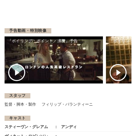
予告動画・特別映像
『ボイリング・ポイント／沸騰』予告
『ボイリング
スタッフ
監督・脚本・製作
フィリップ・バランティーニ
キャスト
スティーヴン・グレアム
アンディ