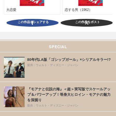
大恋愛
恋する男（1962）
この作品をシェアする
この作品をポスト
SPECIAL
80年代LA版「ゴシップガール」×シリアルキラー!?
提供：ウォルト・ディズニー・ジャパン
『モアナと伝説の海』＜超＞実写版でスケールアッ
プ＆パワーアップ！等身大ヒロイン・モアナの魅力
を深掘り
提供：ウォルト・ディズニー・ジャパン