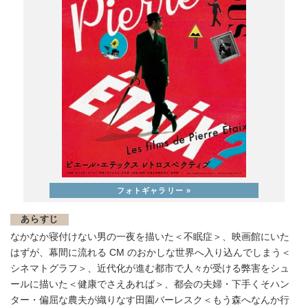
あらすじ
なかなか寝付けない男の一夜を描いた＜不眠症＞、映画館にいた
はずが、幕間に流れる CM のおかしな世界へ入り込んでしまう＜
シネマトグラフ＞、近代化が進む都市で人々が受ける弊害をシュ
ールに描いた＜健康でさえあれば＞、都会の夫婦・下手くそハン
ター・偏屈な農夫が織りなす田園バーレスク＜もう森へなんか行