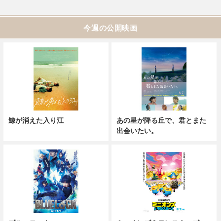
今週の公開映画
鯨が消えた入り江
あの星が降る丘で、君とまた
出会いたい。