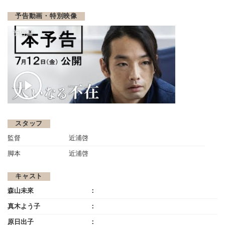
予告動画・特別映像
予告編
スタッフ
監督
近浦啓
脚本
近浦啓
キャスト
森山未來
真木よう子
原日出子