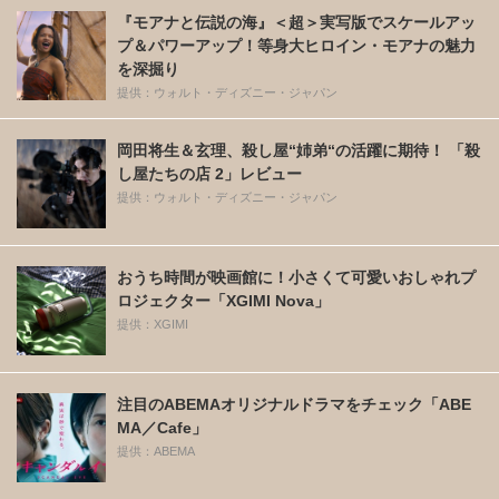
『モアナと伝説の海』＜超＞実写版でスケールアッ
プ＆パワーアップ！等身大ヒロイン・モアナの魅力
を深掘り
提供：ウォルト・ディズニー・ジャパン
岡田将生＆玄理、殺し屋“姉弟“の活躍に期待！ 「殺
し屋たちの店 2」レビュー
提供：ウォルト・ディズニー・ジャパン
おうち時間が映画館に！小さくて可愛いおしゃれプ
ロジェクター「XGIMI Nova」
提供：XGIMI
注目のABEMAオリジナルドラマをチェック「ABE
MA／Cafe」
提供：ABEMA