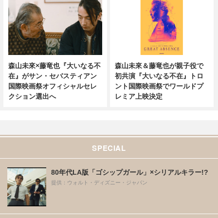
森山未來×藤竜也『大いなる不
森山未來＆藤竜也が親子役で
在』がサン・セバスティアン
初共演『大いなる不在』トロ
国際映画祭オフィシャルセレ
ント国際映画祭でワールドプ
クション選出へ
レミア上映決定
SPECIAL
80年代LA版「ゴシップガール」×シリアルキラー!?
提供：ウォルト・ディズニー・ジャパン