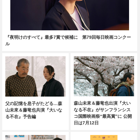
『夜明けのすべて』最多7賞で候補に 第79回毎日映画コンクー
ル
森山未來＆藤竜也出演『大い
父の記憶を息子がたどる…森
なる不在』がサンフランシス
山未來＆藤竜也共演『大いな
コ国際映画祭“最高賞”に 公開
る不在』予告編
日は7月12日