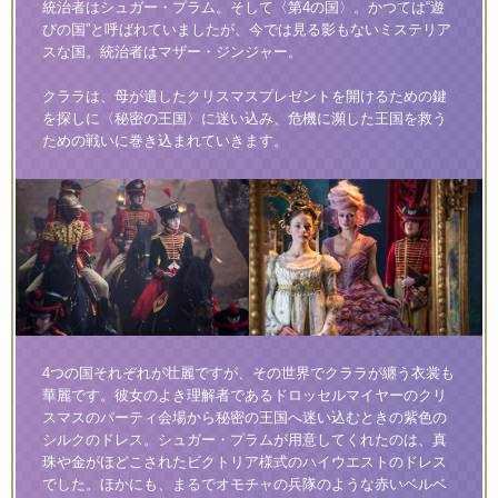
統治者はシュガー・プラム。そして〈第4の国〉。かつては“遊
びの国”と呼ばれていましたが、今では見る影もないミステリア
スな国。統治者はマザー・ジンジャー。
クララは、母が遺したクリスマスプレゼントを開けるための鍵
を探しに〈秘密の王国〉に迷い込み、危機に瀕した王国を救う
ための戦いに巻き込まれていきます。
4つの国それぞれが壮麗ですが、その世界でクララが纏う衣裳も
華麗です。彼女のよき理解者であるドロッセルマイヤーのクリ
スマスのパーティ会場から秘密の王国へ迷い込むときの紫色の
シルクのドレス。シュガー・プラムが用意してくれたのは、真
珠や金がほどこされたビクトリア様式のハイウエストのドレス
でした。ほかにも、まるでオモチャの兵隊のような赤いベルベ