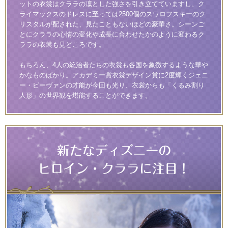
ットの衣裳はクララの凜とした強さを引き立てていますし、ク
ライマックスのドレスに至っては2500個のスワロフスキーのク
リスタルが配された、見たこともないほどの豪華さ。シーンご
とにクララの心情の変化や成長に合わせたかのように変わるク
ララの衣裳も見どころです。
もちろん、4人の統治者たちの衣裳も各国を象徴するような華や
かなものばかり。アカデミー賞衣裳デザイン賞に2度輝くジェニ
ー・ビーヴァンの才能が今回も光り、衣裳からも「くるみ割り
人形」の世界観を堪能することができます。