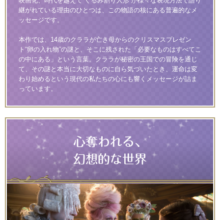
映画化、時代を越えて“くるみ割り人形”が様々な表現方法で語り
継がれている理由のひとつは、この物語の核にある普遍的なメ
ッセージです。
本作では、14歳のクララが亡き母からのクリスマスプレゼン
ト“卵の入れ物”の謎と、そこに残された「必要なものはすべてこ
の中にある」という言葉。クララが秘密の王国での冒険を通じ
て、その謎と本当に大切なものに自ら気づいたとき、運命は変
わり始めるという現代の私たちの心にも響くメッセージが詰ま
っています。