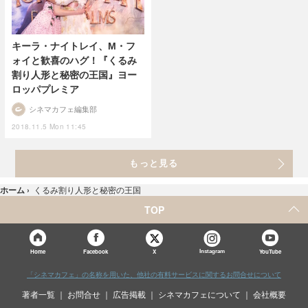
キーラ・ナイトレイ、M・フ
ォイと歓喜のハグ！『くるみ
割り人形と秘密の王国』ヨー
ロッパプレミア
シネマカフェ編集部
2018.11.5 Mon 11:45
もっと見る
ホーム
›
くるみ割り人形と秘密の王国
TOP
X
Home
Facebook
Instagram
YouTube
「シネマカフェ」の名称を用いた、他社の有料サービスに関するお問合せについて
著者一覧
お問合せ
広告掲載
シネマカフェについて
会社概要