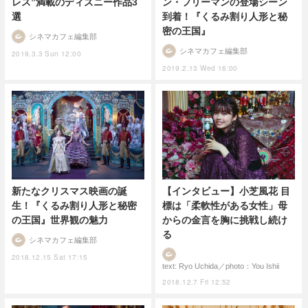
レス”満載のディズニー作品3
ン・フリーマンの登場シーン
選
到着！『くるみ割り人形と秘
密の王国』
シネマカフェ編集部
シネマカフェ編集部
2019.3.3 Sun 12:00
2019.2.13 Wed 16:00
新たなクリスマス映画の誕
【インタビュー】小芝風花 目
生！『くるみ割り人形と秘密
標は「柔軟性がある女性」母
の王国』世界観の魅力
からの金言を胸に挑戦し続け
る
シネマカフェ編集部
2018.12.15 Sat 17:15
text: Ryo Uchida／photo：You Ishii
2018.12.7 Fri 12:52