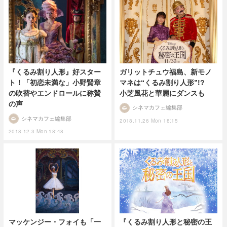
ガリットチュウ福島、新モノ
『くるみ割り人形』好スター
マネは“くるみ割り人形”!?
ト！「初恋未満な」小野賢章
小芝風花と華麗にダンスも
の吹替やエンドロールに称賛
の声
シネマカフェ編集部
シネマカフェ編集部
2018.11.26 Mon 18:15
2018.12.3 Mon 18:48
マッケンジー・フォイも「一
『くるみ割り人形と秘密の王