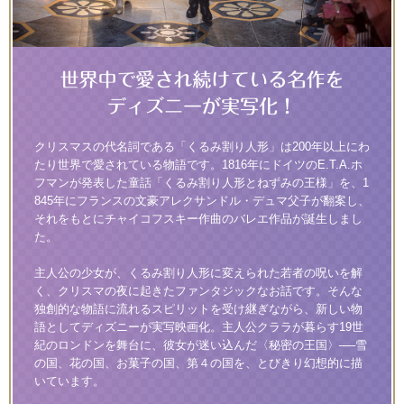
クリスマスの代名詞である「くるみ割り人形」は200年以上にわ
たり世界で愛されている物語です。1816年にドイツのE.T.A.ホ
フマンが発表した童話「くるみ割り人形とねずみの王様」を、1
845年にフランスの文豪アレクサンドル・デュマ父子が翻案し、
それをもとにチャイコフスキー作曲のバレエ作品が誕生しまし
た。
主人公の少女が、くるみ割り人形に変えられた若者の呪いを解
く、クリスマの夜に起きたファンタジックなお話です。そんな
独創的な物語に流れるスピリットを受け継ぎながら、新しい物
語としてディズニーが実写映画化。主人公クララが暮らす19世
紀のロンドンを舞台に、彼女が迷い込んだ〈秘密の王国〉──雪
の国、花の国、お菓子の国、第４の国を、とびきり幻想的に描
いています。