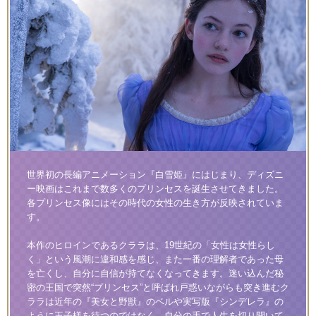
世界初の長編アニメーション『白雪姫』にはじまり、ディズニ
ー映画はこれまで数多くのプリンセスを誕生させてきました。
各プリンセス像にはその時代の女性の生き方が反映されていま
す。
本作のヒロインであるクララは、19世紀の「女性は女性らし
く」という風潮に違和感を感じ、また一番の理解者であった母
を亡くし、自分に自信が持てなくなってきます。迷い込んだ秘
密の王国で突然“プリンセス”と呼ばれ戸惑いながらも突き進むク
ララは近年の『美女と野獣』のベルや実写版『シンデレラ』の
ように王子様を待つのではなく、自分の手で人生を切り開いて