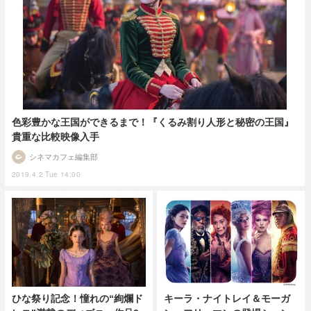
色彩豊かな王国ができるまで！『くるみ割り人形と秘密の王国』
貴重な比較映像入手
シネマカフェ編集部
2019.4.2 Tue 14:00
ひな祭り記念！憧れの“絢爛ド
キーラ・ナイトレイ＆モーガ