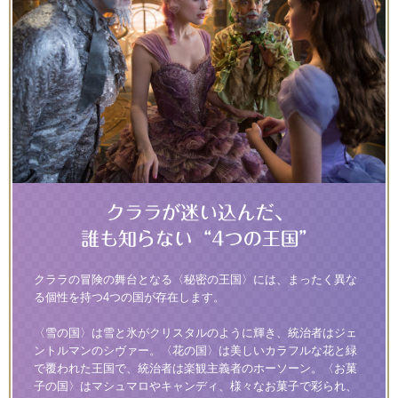
クララの冒険の舞台となる〈秘密の王国〉には、まったく異な
る個性を持つ4つの国が存在します。
〈雪の国〉は雪と氷がクリスタルのように輝き、統治者はジェ
ントルマンのシヴァー。〈花の国〉は美しいカラフルな花と緑
で覆われた王国で、統治者は楽観主義者のホーソーン。〈お菓
子の国〉はマシュマロやキャンディ、様々なお菓子で彩られ、