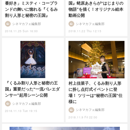
番好き」ミスティ・コープラ
国』蛯原あきらが“はじまりの
ンドの舞いに惚れる『くるみ
物語”を描く！オリジナル絵本
割り人形と秘密の王国』
動画公開
シネマカフェ編集部
シネマカフェ編集部
2018.11.25 Sun 16:00
2018.11.22 Thu 12:15
『くるみ割り人形と秘密の王
村上佳菜子、くるみ割り人形
国』重要だった“一流バレエダ
に扮し点灯式イベントに登
ンサー”起用シーン公開
場！ ツリーは“秘密の王国”仕
様に
シネマカフェ編集部
シネマカフェ編集部
2018.11.13 Tue 19:15
2018.11.9 Fri 22:00