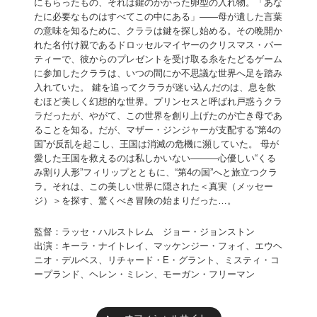
にもらったもの、それは鍵のかかった卵型の入れ物。「あな
たに必要なものはすべてこの中にある」――母が遺した言葉
の意味を知るために、クララは鍵を探し始める。その晩開か
れた名付け親であるドロッセルマイヤーのクリスマス・パー
ティーで、彼からのプレゼントを受け取る糸をたどるゲーム
に参加したクララは、いつの間にか不思議な世界へ足を踏み
入れていた。 鍵を追ってクララが迷い込んだのは、息を飲
むほど美しく幻想的な世界。プリンセスと呼ばれ戸惑うクラ
ラだったが、やがて、この世界を創り上げたのが亡き母であ
ることを知る。だが、マザー・ジンジャーが支配する“第4の
国”が反乱を起こし、王国は消滅の危機に瀕していた。 母が
愛した王国を救えるのは私しかいない———心優しい“くる
み割り人形”フィリップとともに、“第4の国”へと旅立つクラ
ラ。それは、この美しい世界に隠された＜真実（メッセー
ジ）＞を探す、驚くべき冒険の始まりだった…。
監督：ラッセ・ハルストレム ジョー・ジョンストン
出演：キーラ・ナイトレイ、マッケンジー・フォイ、エウヘ
ニオ・デルベス、リチャード・E・グラント、ミスティ・コ
ープランド、ヘレン・ミレン、モーガン・フリーマン