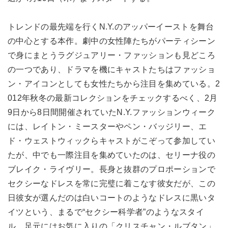
トレンドの最先端を行くN.Y.のアッパーイーストを舞台
の中心とする本作。劇中の女性陣たちがパーティシーン
で身にまとうラグジュアリー・ファッションも見どころ
の一つであり、ドラマを機にキャストたちはファッショ
ン・アイコンとしても女性たちから注目を集めている。2
012年秋冬の最新コレクションをチェックするべく、2月
9日から8日間開催されていたN.Y.ファッションウィーク
には、レイトン・ミースターやペン・バッジリー、エ
ド・ウェストウィックらキャストがこぞって参加してい
たが、中でも一際注目を集めていたのは、セリーナ役の
ブレイク・ライヴリー。長身と抜群のプロポーションで
セクシーなドレスを常に完璧に着こなす彼女だが、この
日彼女が選んだのは白いコートのようなドレスに黒いタ
イツという、まるで“セクシー科学者”のようなスタイ
ル。足元にはお気に入りの「クリスチャン・ルブタン」