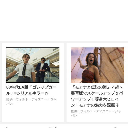
80年代LA版「ゴシップガー
『モアナと伝説の海』＜超＞
ル」×シリアルキラー!?
実写版でスケールアップ＆パ
ワーアップ！等身大ヒロイ
提供：ウォルト・ディズニー・ジャ
パン
ン・モアナの魅力を深掘り
提供：ウォルト・ディズニー・ジャ
パン