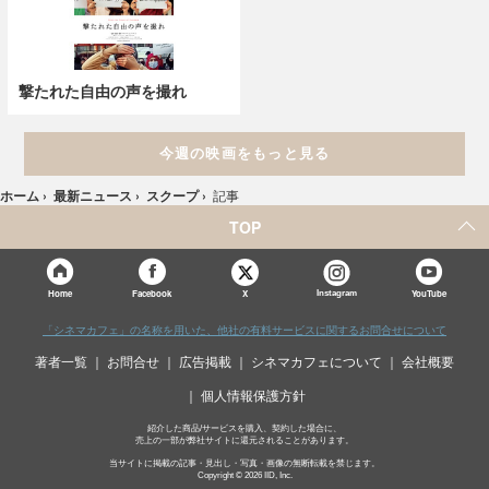
撃たれた自由の声を撮れ
今週の映画をもっと見る
ホーム
›
最新ニュース
›
スクープ
›
記事
TOP
X
Home
Facebook
Instagram
YouTube
「シネマカフェ」の名称を用いた、他社の有料サービスに関するお問合せについて
著者一覧
お問合せ
広告掲載
シネマカフェについて
会社概要
個人情報保護方針
紹介した商品/サービスを購入、契約した場合に、
売上の一部が弊社サイトに還元されることがあります。
当サイトに掲載の記事・見出し・写真・画像の無断転載を禁じます。
Copyright © 2026 IID, Inc.