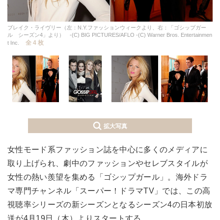
ブレイク・ライヴリー（左：N.Y.ファッションウィークより、右：「ゴシップガー
ル シーズン4」より） -(C) BIG PICTURES/AFLO -(C) Warner Bros. Entertainmen
全 4 枚
t Inc.
拡大写真
女性モード系ファッション誌を中心に多くのメディアに
取り上げられ、劇中のファッションやセレブスタイルが
女性の熱い羨望を集める「ゴシップガール」。海外ドラ
マ専門チャンネル「スーパー！ドラマTV」では、この高
視聴率シリーズの新シーズンとなるシーズン4の日本初放
送が4月19日（木）よりスタートする。