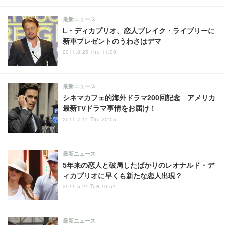
最新ニュース
L・ディカプリオ、恋人ブレイク・ライブリーに
新車プレゼントのうわさはデマ
2011.8.25 Thu 11:08
最新ニュース
シネマカフェ的海外ドラマ200回記念 アメリカ
最新TVドラマ事情をお届け！
2011.7.14 Thu 20:05
最新ニュース
5年来の恋人と破局したばかりのレオナルド・デ
ィカプリオに早くも新たな恋人出現？
2011.5.24 Tue 10:51
最新ニュース