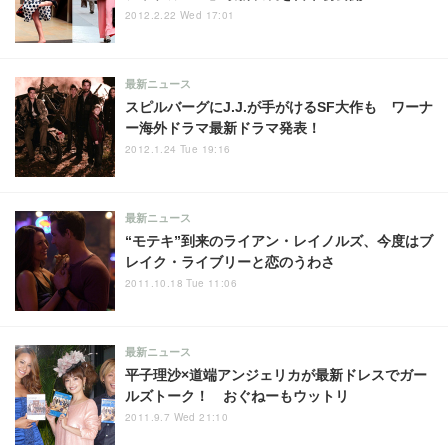
2012.2.22 Wed 17:01
最新ニュース
スピルバーグにJ.J.が手がけるSF大作も ワーナ
ー海外ドラマ最新ドラマ発表！
2012.1.24 Tue 19:16
最新ニュース
“モテキ”到来のライアン・レイノルズ、今度はブ
レイク・ライブリーと恋のうわさ
2011.10.18 Tue 11:06
最新ニュース
平子理沙×道端アンジェリカが最新ドレスでガー
ルズトーク！ おぐねーもウットリ
2011.9.7 Wed 21:10