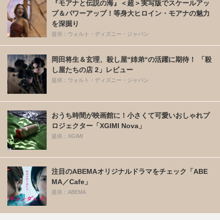
『モアナと伝説の海』＜超＞実写版でスケールアッ
プ＆パワーアップ！等身大ヒロイン・モアナの魅力
を深掘り
提供：ウォルト・ディズニー・ジャパン
岡田将生＆玄理、殺し屋“姉弟“の活躍に期待！ 「殺
し屋たちの店 2」レビュー
提供：ウォルト・ディズニー・ジャパン
おうち時間が映画館に！小さくて可愛いおしゃれプ
ロジェクター「XGIMI Nova」
提供：XGIMI
注目のABEMAオリジナルドラマをチェック「ABE
MA／Cafe」
提供：ABEMA