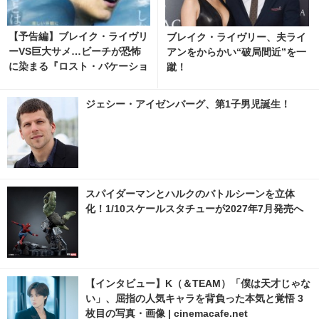
【予告編】ブレイク・ライヴリ
ブレイク・ライヴリー、夫ライ
ーVS巨大サメ…ビーチが恐怖
アンをからかい“破局間近”を一
に染まる『ロスト・バケーショ
蹴！
ン』
ジェシー・アイゼンバーグ、第1子男児誕生！
スパイダーマンとハルクのバトルシーンを立体
化！1/10スケールスタチューが2027年7月発売へ
【インタビュー】K（＆TEAM）「僕は天才じゃな
い」、屈指の人気キャラを背負った本気と覚悟 3
枚目の写真・画像 | cinemacafe.net