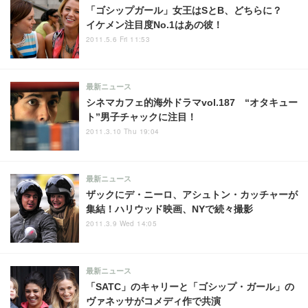
「ゴシップガール」女王はSとB、どちらに？
イケメン注目度No.1はあの彼！
2011.5.6 Fri 11:53
最新ニュース
シネマカフェ的海外ドラマvol.187 “オタキュー
ト”男子チャックに注目！
2011.3.10 Thu 19:04
最新ニュース
ザックにデ・ニーロ、アシュトン・カッチャーが
集結！ハリウッド映画、NYで続々撮影
2011.3.9 Wed 14:05
最新ニュース
「SATC」のキャリーと「ゴシップ・ガール」の
ヴァネッサがコメディ作で共演