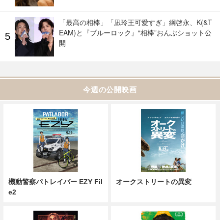
「最高の相棒」「凪玲王可愛すぎ」綱啓永、K(&T
EAM)と『ブルーロック』“相棒”おんぶショット公
開
今週の公開映画
機動警察パトレイバー EZY Fil
オークストリートの異変
e2