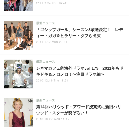
2011.2.24 Thu 10:47
最新ニュース
「ゴシップガール」シーズン3放送決定！ レデ
ィー・ガガ＆ヒラリー・ダフら出演
2011.1.17 Mon 20:34
最新ニュース
シネマカフェ的海外ドラマvol.179 2011年もド
キドキ＆メロメロ！〜注目ドラマ編〜
2010.12.16 Thu 18:21
最新ニュース
第14回ハリウッド・アワード授賞式に新旧ハリ
ウッド・スターが勢ぞろい！
2010.10.27 Wed 11:17