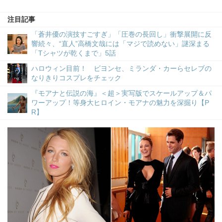
注目記事
「蒼井優の演技すごすぎ」「圧巻の長回し」衝撃展開に反
響続々、“直人”高橋文哉には「マジで読めない」謎深まる
「Tシャツが乾くまで」5話
ハロウィン目前！ ビヨンセ、ミランダ・カーらセレブの
なりきりコスプレをチェック
『モアナと伝説の海』＜超＞実写版でスケールアップ＆パ
ワーアップ！等身大ヒロイン・モアナの魅力を深掘り【P
R】