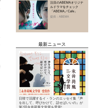
デ
注目のABEMAオリジナ
ルドラマをチェック
シ
「ABEMA／Cafe」
提供：ABEMA
な
そ
。
華