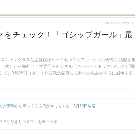
2012.2.22 Wed 17
クをチェック！「ゴシップガール」最
そのスキャンダラスな恋愛模様やハイセンスなファッションが常に話題を
9日（木）から海外ドラマ専門チャンネル「スーパー！ドラマTV」にて開
して、3月28日（水）より西武渋谷店にて劇中の衣裳を中心に展示する
んが新潟から帰ってくる日がやってくる…8月10日放送
ブのなりきりコスプレをチェック