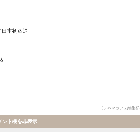
占日本初放送
送
《シネマカフェ編集部
メント欄を非表示