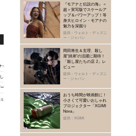
『モアナと伝説の海』＜
超＞実写版でスケールア
ップ＆パワーアップ！等
身大ヒロイン・モアナの
魅力を深掘り
提供：ウォルト・ディズニ
ー・ジャパン
岡田将生＆玄理、殺し
屋“姉弟“の活躍に期待！
「殺し屋たちの店 2」レ
ナーは「新たなホーム」探すも悲観的
ビュー
提供：ウォルト・ディズニ
しめる“いま”気になるドラマ
ー・ジャパン
ル」S2、米同時12月1日配信
おうち時間が映画館に！
送る
小さくて可愛いおしゃれ
プロジェクター「XGIMI
Nova」
提供：XGIMI
リ
目