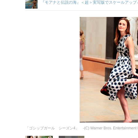
『モアナと伝説の海』＜超＞実写版でスケールアップ
「ゴシップガール シーズン4」 -(C) Warner Bros. Entertainment I