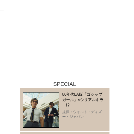
SPECIAL
80年代LA版「ゴシップ
ガール」×シリアルキラ
ー!?
提供：ウォルト・ディズニ
ー・ジャパン