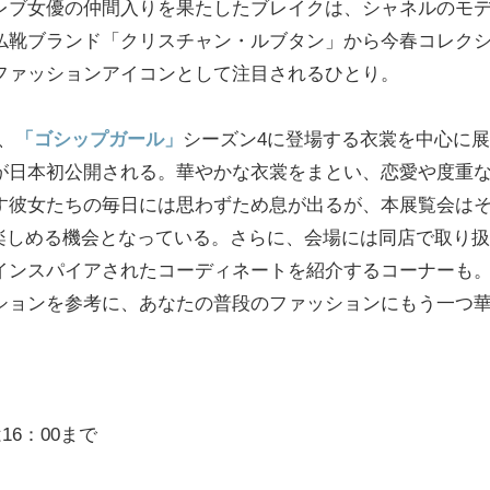
レブ女優の仲間入りを果たしたブレイクは、シャネルのモ
仏靴ブランド「クリスチャン・ルブタン」から今春コレク
ファッションアイコンとして注目されるひとり。
は、
「ゴシップガール」
シーズン4に登場する衣裳を中心に展
が日本初公開される。華やかな衣裳をまとい、恋愛や度重
す彼女たちの毎日には思わずため息が出るが、本展覧会は
観が楽しめる機会となっている。さらに、会場には同店で取り扱
インスパイアされたコーディネートを紹介するコーナーも
ションを参考に、あなたの普段のファッションにもう一つ
16：00まで