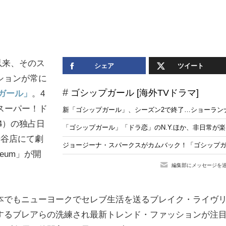
以来、そのス
シェア
ツイート
ションが常に
ゴシップガール [海外TVドラマ]
ガール」
。4
スーパー！ド
新「ゴシップガール」、シーズン2で終了…ショーラン
4）の独占日
「ゴシップガール」「ドラ恋」のN.Y.ほか、非日常が楽
渋谷店にて劇
ジョージーナ・スパークスがカムバック！「ゴシップガー
seum」が開
編集部にメッセージを
本でもニューヨークでセレブ生活を送るブレイク・ライヴ
するブレアらの洗練され最新トレンド・ファッションが注