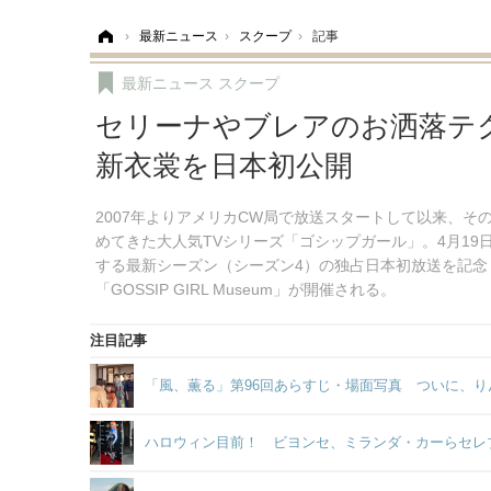
ホーム
›
最新ニュース
›
スクープ
›
記事
最新ニュース
スクープ
セリーナやブレアのお洒落テ
新衣裳を日本初公開
2007年よりアメリカCW局で放送スタートして以来、
めてきた大人気TVシリーズ「ゴシップガール」。4月1
する最新シーズン（シーズン4）の独占日本初放送を記念
「GOSSIP GIRL Museum」が開催される。
注目記事
「風、薫る」第96回あらすじ・場面写真 ついに、り
ハロウィン目前！ ビヨンセ、ミランダ・カーらセレ