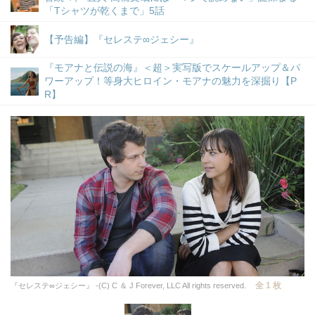
「Tシャツが乾くまで」5話
【予告編】『セレステ∞ジェシー』
『モアナと伝説の海』＜超＞実写版でスケールアップ＆パ
ワーアップ！等身大ヒロイン・モアナの魅力を深掘り【P
R】
全 1 枚
『セレステ∞ジェシー』 -(C) C ＆ J Forever, LLC All rights reserved.