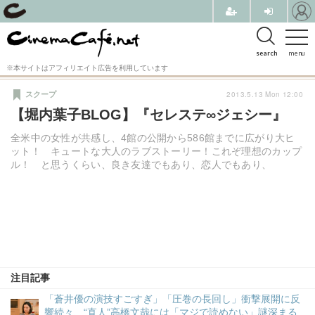
search
menu
※本サイトはアフィリエイト広告を利用しています
2013.5.13 Mon 12:00
スクープ
【堀内葉子BLOG】『セレステ∞ジェシー』
全米中の女性が共感し、4館の公開から586館までに広がり大ヒ
ット！ キュートな大人のラブストーリー！これぞ理想のカップ
ル！ と思うくらい、良き友達でもあり、恋人でもあり、
注目記事
「蒼井優の演技すごすぎ」「圧巻の長回し」衝撃展開に反
響続々、“直人”高橋文哉には「マジで読めない」謎深まる