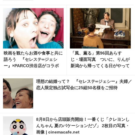
映画を観たらお酒や食事と共に
「風、薫る」第96回あらす
語ろう 『セレステ∞ジェシ
じ・場面写真 ついに、りんが
ー』×PARCO渋谷店がコラボ
新潟から帰ってくる日がやって
くる…8月10日放送 3枚目の写
真・画像 | cinemacafe.net
理想の結婚って？ 『セレステ∞ジェシー』夫婦／
恋人限定独占試写会に25組50名様をご招待
8月8日から店頭販売開始！一番くじ「クレヨンし
んちゃん 夏のバケーションだゾ」 2枚目の写真・
画像 | cinemacafe.net