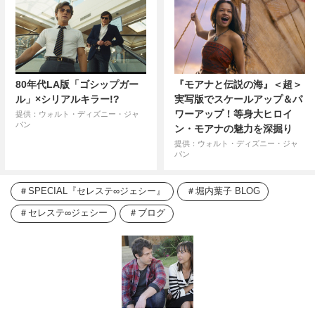
80年代LA版「ゴシップガー
『モアナと伝説の海』＜超＞
ル」×シリアルキラー!?
実写版でスケールアップ＆パ
ワーアップ！等身大ヒロイ
提供：ウォルト・ディズニー・ジャ
パン
ン・モアナの魅力を深掘り
提供：ウォルト・ディズニー・ジャ
パン
SPECIAL『セレステ∞ジェシー』
堀内葉子 BLOG
セレステ∞ジェシー
ブログ