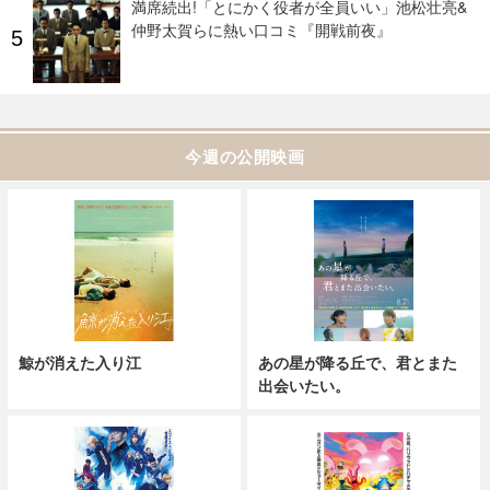
満席続出!「とにかく役者が全員いい」池松壮亮&
仲野太賀らに熱い口コミ『開戦前夜』
今週の公開映画
鯨が消えた入り江
あの星が降る丘で、君とまた
出会いたい。