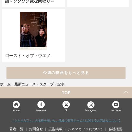
話～ゾクゾク変な間取り～
ゴースト・オブ・ウエノ
今週の映画をもっと見る
ホーム
›
最新ニュース
›
スクープ
›
記事
TOP
X
Home
Facebook
Instagram
YouTube
「シネマカフェ」の名称を用いた、他社の有料サービスに関するお問合せについて
著者一覧
お問合せ
広告掲載
シネマカフェについて
会社概要