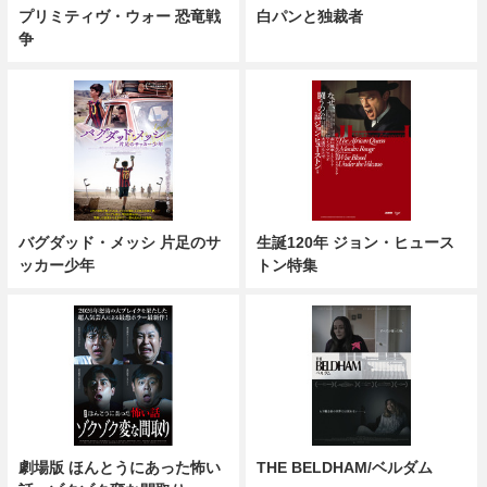
プリミティヴ・ウォー 恐竜戦
白パンと独裁者
争
バグダッド・メッシ 片足のサ
生誕120年 ジョン・ヒュース
ッカー少年
トン特集
劇場版 ほんとうにあった怖い
THE BELDHAM/ベルダム