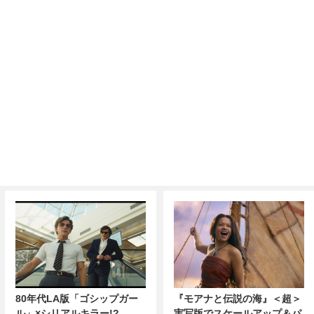
80年代LA版「ゴシップガー
『モアナと伝説の海』＜超＞
ル」×シリアルキラー!?
実写版でスケールアップ＆パ