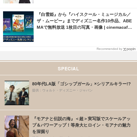
『白雪姫』から『ハイスクール・ミュージカル／
ザ・ムービー』までディズニー名作10作品、ABE
MAで無料放送 1枚目の写真・画像 | cinemacafe.
net
Recommended by
SPECIAL
80年代LA版「ゴシップガール」×シリアルキラー!?
提供：ウォルト・ディズニー・ジャパン
『モアナと伝説の海』＜超＞実写版でスケールアッ
プ＆パワーアップ！等身大ヒロイン・モアナの魅力
を深掘り