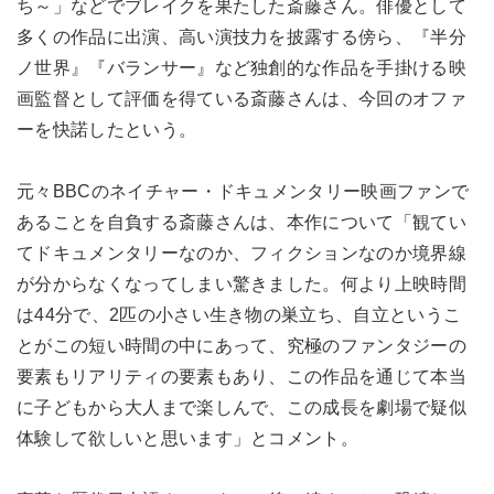
ち～」などでブレイクを果たした斎藤さん。俳優として
多くの作品に出演、高い演技力を披露する傍ら、『半分
ノ世界』『バランサー』など独創的な作品を手掛ける映
画監督として評価を得ている斎藤さんは、今回のオファ
ーを快諾したという。
元々BBCのネイチャー・ドキュメンタリー映画ファンで
あることを自負する斎藤さんは、本作について「観てい
てドキュメンタリーなのか、フィクションなのか境界線
が分からなくなってしまい驚きました。何より上映時間
は44分で、2匹の小さい生き物の巣立ち、自立というこ
とがこの短い時間の中にあって、究極のファンタジーの
要素もリアリティの要素もあり、この作品を通じて本当
に子どもから大人まで楽しんで、この成長を劇場で疑似
体験して欲しいと思います」とコメント。