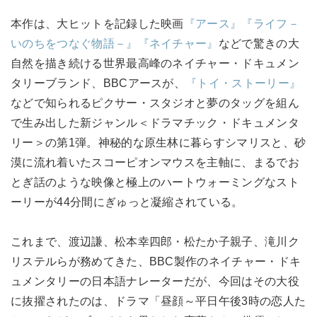
本作は、大ヒットを記録した映画
『アース』
『ライフ－
いのちをつなぐ物語－』
『ネイチャー』
などで驚きの大
自然を描き続ける世界最高峰のネイチャー・ドキュメン
タリーブランド、BBCアースが、
『トイ・ストーリー』
などで知られるピクサー・スタジオと夢のタッグを組ん
で生み出した新ジャンル＜ドラマチック・ドキュメンタ
リー＞の第1弾。神秘的な原生林に暮らすシマリスと、砂
漠に流れ着いたスコーピオンマウスを主軸に、まるでお
とぎ話のような映像と極上のハートウォーミングなスト
ーリーが44分間にぎゅっと凝縮されている。
これまで、渡辺謙、松本幸四郎・松たか子親子、滝川ク
リステルらが務めてきた、BBC製作のネイチャー・ドキ
ュメンタリーの日本語ナレーターだが、今回はその大役
に抜擢されたのは、ドラマ「昼顔～平日午後3時の恋人た