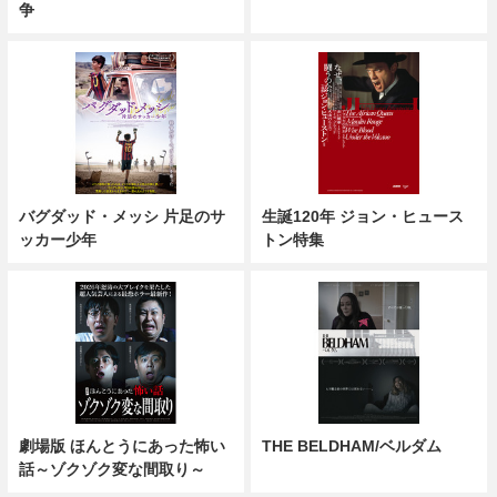
争
バグダッド・メッシ 片足のサ
生誕120年 ジョン・ヒュース
ッカー少年
トン特集
劇場版 ほんとうにあった怖い
THE BELDHAM/ベルダム
話～ゾクゾク変な間取り～