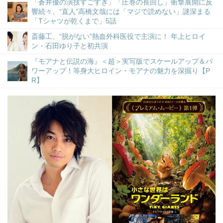
「蒼井優の演技すごすぎ」「圧巻の長回し」衝撃展開に反
響続々、“直人”高橋文哉には「マジで読めない」謎深まる
「Tシャツが乾くまで」5話
斎藤工、“脱がない”熱血外科医役で主演に！ 年上ヒロイ
ン・石田ゆり子と初共演
『モアナと伝説の海』＜超＞実写版でスケールアップ＆パ
ワーアップ！等身大ヒロイン・モアナの魅力を深掘り【P
R】