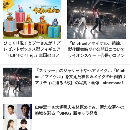
ひっくり返すとプーさんが！プ
『Michael／マイケル』続編、
レゼントボックス型フィギュア
製作開始時期と公開日について
「FLIP POP Fig.」全国のロフ
ライオンズゲート会長がコメン
トにて9月より先行発売
ト 2枚目の写真・画像 | cinem
acafe.net
「スリラー」のジャケットやヘアメイク…『Mich
ael／マイケル』を支えた衣装＆メイクの圧倒的リ
アリティに迫る 6枚目の写真・画像 | cinemacafe.
net
山寺宏一＆大塚明夫＆林原めぐみ、新たな夢への
挑戦を彩る『SING』新キャラ発表