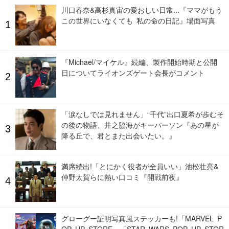
川口春奈&高杉真宙の愛おしい日常...『ママがもう
この世界にいなくても 私の命の日記』場面写真
『Michael/マイケル』続編、製作開始時期と公開
日についてライオンズゲート会長がコメント
「涙なしでは見れません」“千代”出口夏希が歩むそ
の後の物語、井之脇海がキーパーソン『あの星が
降る丘で、君とまた出会いたい。』
満席続出!「とにかく役者が全員いい」池松壮亮&
仲野太賀らに熱い口コミ『開戦前夜』
グローグー証明写真風ステッカーも!「MARVEL P
OP UP STORE」「STAR WARS POP UP STOR