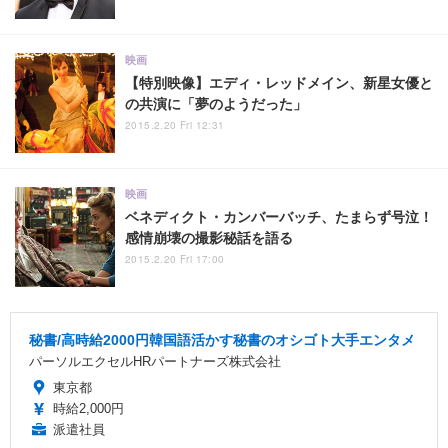
映画
【特別映像】エディ・レッドメイン、新星女優と
の共演に「夢のようだった」
2015.2.20 Fri 12:31
映画
ベネディクト・カンバーバッチ、たまらず号泣！
感情崩壊の撮影秘話を語る
2015.2.20 Fri 17:00
秘書/高時給2000円韓国語活かす秘書のオシゴト大手エンタメ
パーソルエクセルHRパートナーズ株式会社
東京都
時給2,000円
派遣社員