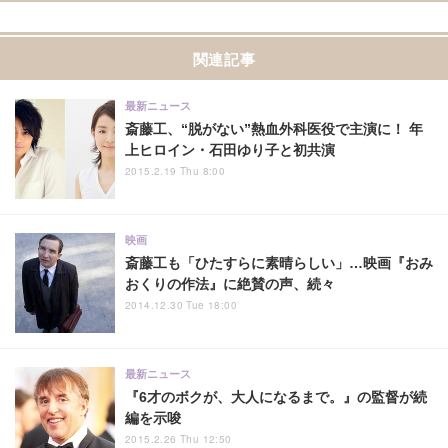
関連記事
最新ニュース
斎藤工、“脱がない”熱血外科医役で主演に！ 年
上ヒロイン・石田ゆり子と初共演
2015.2.19 Thu 8:00
映画
斎藤工も「ひたすらに素晴らしい」…映画『おみ
おくりの作法』に絶賛の声、続々
2014.12.30 Tue 18:00
最新ニュース
『6才のボクが、大人になるまで。』の監督が続
編を示唆
2015.2.26 Thu 12:50