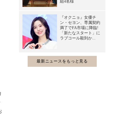
リ
サ
お