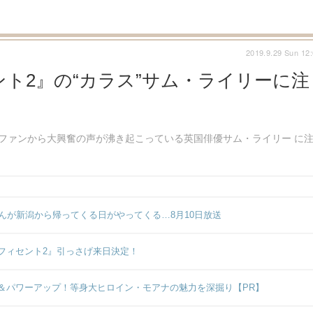
2019.9.29 Sun 12
ト2』の“カラス”サム・ライリーに注
でファンから大興奮の声が沸き起こっている英国俳優サム・ライリー に
んが新潟から帰ってくる日がやってくる…8月10日放送
フィセント2』引っさげ来日決定！
＆パワーアップ！等身大ヒロイン・モアナの魅力を深掘り【PR】