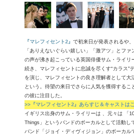
『マレフィセント2』
で初来日が発表されるや、
「ありえないぐらい嬉しい」「激アツ」とファ
の声が沸き起こっている英国俳優サム・ライリー
続き、マレフィセントに忠誠を尽くす“カラス”
を演じ、マレフィセントの良き理解者として大
という。待望の来日でさらに人気を獲得するこ
の彼に注目した。
>>『マレフィセント2』あらすじ＆キャストは
イギリス出身のサム・ライリーは 、元々は 「10,
Things」というバンドのボーカルとして活動
バンド「ジョイ・ディヴィジョン」のボーカル