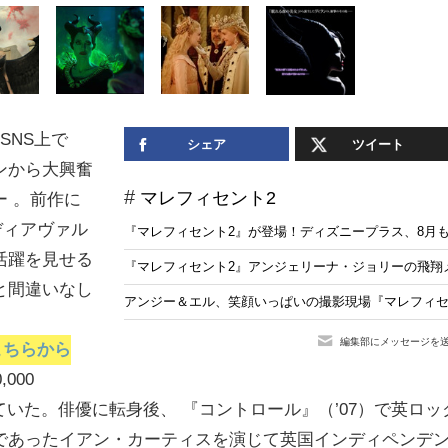
SNS上で
シェア
ツイート
ンから大興奮
マレフィセント2
 。前作に
ディアヴァル
『マレフィセント2』が登場！ディズニープラス、8月
活躍を見せる
『マレフィセント2』アンジェリーナ・ジョリーの飛翔
と間違いなし
アンジー＆エル、笑顔いっぱいの撮影現場『マレフィセ
編集部にメッセージを
こちらから
000
していた。俳優に転身後、 『コントロール』（’07）で英ロッ
であったイアン・カーティスを演じて英国インディペンデ