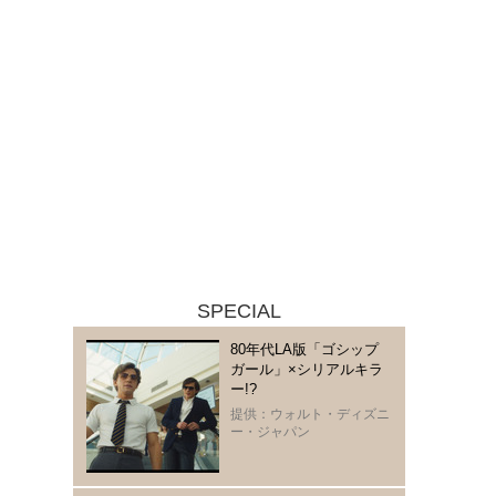
SPECIAL
80年代LA版「ゴシップ
ガール」×シリアルキラ
ー!?
提供：ウォルト・ディズニ
ー・ジャパン