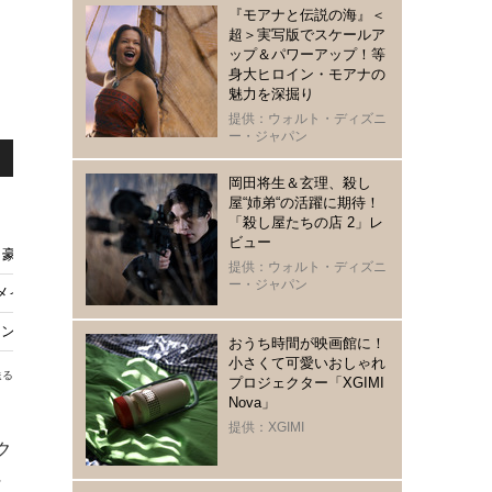
『モアナと伝説の海』＜
超＞実写版でスケールア
ップ＆パワーアップ！等
身大ヒロイン・モアナの
魅力を深掘り
提供：ウォルト・ディズニ
ー・ジャパン
岡田将生＆玄理、殺し
屋“姉弟“の活躍に期待！
「殺し屋たちの店 2」レ
ビュー
も豪華ラインナップ
提供：ウォルト・ディズニ
ー・ジャパン
メイキング公開
ント2』NGシーン公開
おうち時間が映画館に！
小さくて可愛いおしゃれ
送る
プロジェクター「XGIMI
Nova」
提供：XGIMI
ク
ン