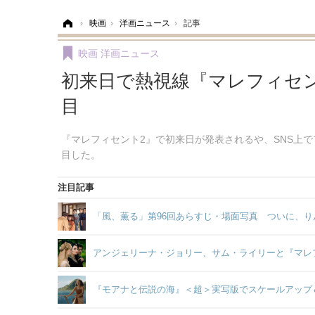
ホーム
›
映画
›
洋画ニュース
›
記事
映画
洋画ニュース
初来日で熱視線『マレフィセン
目
『マレフィセント2』で初来日が発表されるや、SNS上
目した。
注目記事
「風、薫る」第96回あらすじ・場面写真 ついに、り
アンジェリーナ・ジョリー、サム・ライリーと『マレ
『モアナと伝説の海』＜超＞実写版でスケールアップ