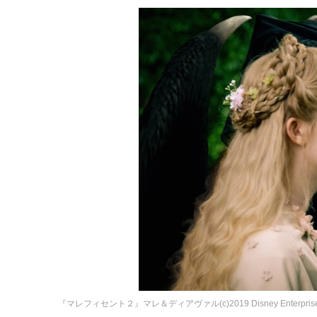
『マレフィセント２』マレ＆ディアヴァル(c)2019 Disney Enterprises, Inc.