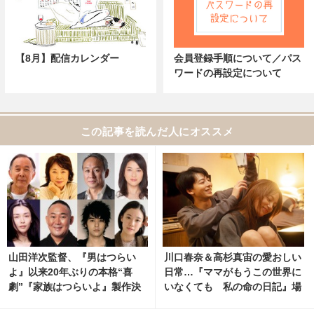
【8月】配信カレンダー
会員登録手順について／パス
ワードの再設定について
この記事を読んだ人にオススメ
山田洋次監督、『男はつらい
川口春奈＆高杉真宙の愛おしい
よ』以来20年ぶりの本格“喜
日常…『ママがもうこの世界に
劇”『家族はつらいよ』製作決
いなくても 私の命の日記』場
定
面写真