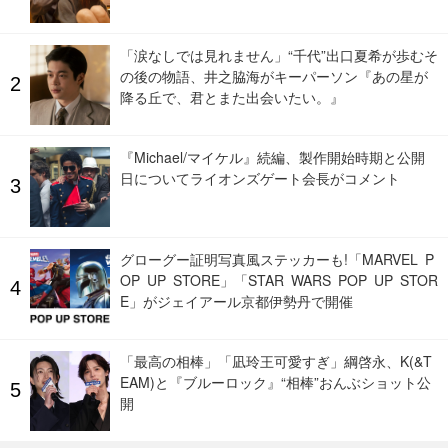
「涙なしでは見れません」“千代”出口夏希が歩むそ
の後の物語、井之脇海がキーパーソン『あの星が
降る丘で、君とまた出会いたい。』
『Michael/マイケル』続編、製作開始時期と公開
日についてライオンズゲート会長がコメント
グローグー証明写真風ステッカーも!「MARVEL P
OP UP STORE」「STAR WARS POP UP STOR
E」がジェイアール京都伊勢丹で開催
「最高の相棒」「凪玲王可愛すぎ」綱啓永、K(&T
EAM)と『ブルーロック』“相棒”おんぶショット公
開