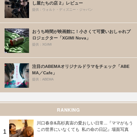
し屋たちの店 2」レビュー
提供：ウォルト・ディズニー・ジャパン
おうち時間が映画館に！小さくて可愛いおしゃれプ
ロジェクター「XGIMI Nova」
提供：XGIMI
注目のABEMAオリジナルドラマをチェック「ABE
MA／Cafe」
提供：ABEMA
RANKING
川口春奈&高杉真宙の愛おしい日常...『ママがもう
この世界にいなくても 私の命の日記』場面写真