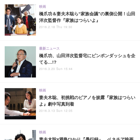
映画
橋爪功＆妻夫木聡ら“家族会議”の裏側公開！山田
洋次監督作『家族はつらいよ』
2016.2.18 Thu 19:30
最新ニュース
橋爪功、山田洋次監督宅にピンポンダッシュを企
てる…!?
2016.3.20 Sun 15:44
映画
妻夫木聡、初挑戦のピアノを披露『家族はつらい
よ』劇中写真到着
2016.3.13 Sun 12:05
映画
妻夫木聡×満島ひかり『愚行録』、ベネチア映画