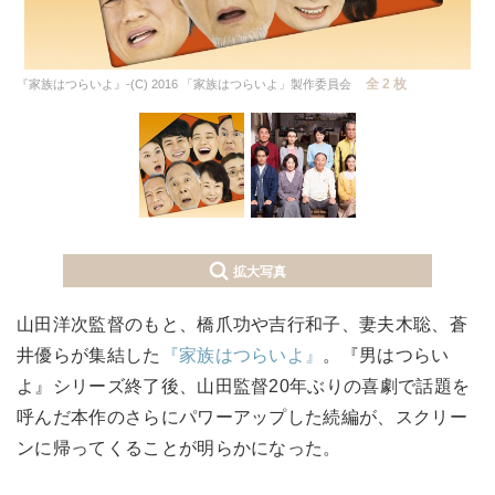
全 2 枚
『家族はつらいよ』-(C) 2016 「家族はつらいよ」製作委員会
拡大写真
山田洋次監督のもと、橋爪功や吉行和子、妻夫木聡、蒼
井優らが集結した
『家族はつらいよ』
。『男はつらい
よ』シリーズ終了後、山田監督20年ぶりの喜劇で話題を
呼んだ本作のさらにパワーアップした続編が、スクリー
ンに帰ってくることが明らかになった。