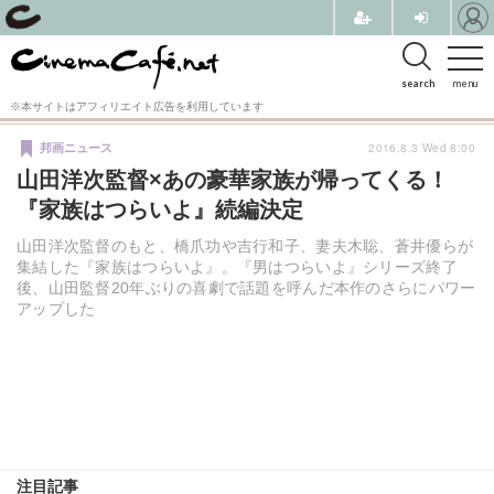
search
menu
※本サイトはアフィリエイト広告を利用しています
2016.8.3 Wed 8:00
邦画ニュース
山田洋次監督×あの豪華家族が帰ってくる！
『家族はつらいよ』続編決定
山田洋次監督のもと、橋爪功や吉行和子、妻夫木聡、蒼井優らが
集結した『家族はつらいよ』。『男はつらいよ』シリーズ終了
後、山田監督20年ぶりの喜劇で話題を呼んだ本作のさらにパワー
アップした
注目記事