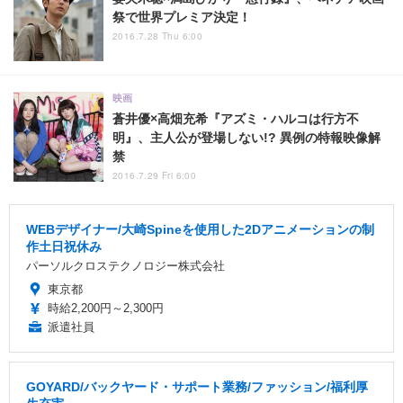
祭で世界プレミア決定！
2016.7.28 Thu 6:00
映画
蒼井優×高畑充希『アズミ・ハルコは行方不
明』、主人公が登場しない!? 異例の特報映像解
禁
2016.7.29 Fri 6:00
WEBデザイナー/大崎Spineを使用した2Dアニメーションの制
作土日祝休み
パーソルクロステクノロジー株式会社
東京都
時給2,200円～2,300円
派遣社員
GOYARD/バックヤード・サポート業務/ファッション/福利厚