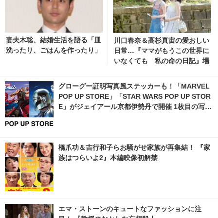
妻夫木聡、結婚生活を語る「皿
川口春奈＆高杉真宙の愛おしい
洗ったり、ごはんを作ったり」
日常…『ママがもうこの世界に
いなくても 私の命の日記』場
面写真 3枚目の写真・画像 | ci
nemacafe.net
グローグー証明写真風ステッカーも！「MARVEL
POP UP STORE」「STAR WARS POP UP STOR
E」がジェイアール京都伊勢丹で開催 1枚目の写
真・画像 | cinemacafe.net
橋爪功＆吉行和子らお騒がせ家族が再集結！ 『家
族はつらいよ2』本編映像初解禁
エマ・ストーンのキュートなファッションに注