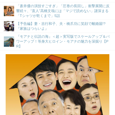
「蒼井優の演技すごすぎ」「圧巻の長回し」衝撃展開に反
響続々、“直人”高橋文哉には「マジで読めない」謎深まる
「Tシャツが乾くまで」5話
【予告編】妻・吉行和子、夫・橋爪功に笑顔で離婚届!?
『家族はつらいよ』
『モアナと伝説の海』＜超＞実写版でスケールアップ＆パ
ワーアップ！等身大ヒロイン・モアナの魅力を深掘り【P
R】