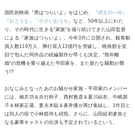
国民的映画『男はつらいよ』をはじめ、
『武士の一分』
『おとうと』
『小さいおうち』
など、50年以上にわた
り、その時代に生きる“家族”を撮り続けてきた山田監督
による『家族はつらいよ』。今年3月に公開され、観客動
員人数119万人、興行収入13億円を突破し、映画館を笑
顔で包んだ同作品の続編製作が早くも決定。“熟年離
婚”の危機を乗り越えた平田家を、また新たな騒動が襲
う!?
おなじみとなったあのお騒がせ家族・平田家のメンバー
には、橋爪功＆吉行和子、西村雅彦＆夏川結衣、中嶋朋
子＆林家正蔵、妻夫木聡＆蒼井優が再び集結し、1作目と
は別人の役で小林稔侍も続投。さらに、山田組初参加と
なる豪華キャストの出演も予定されているという。