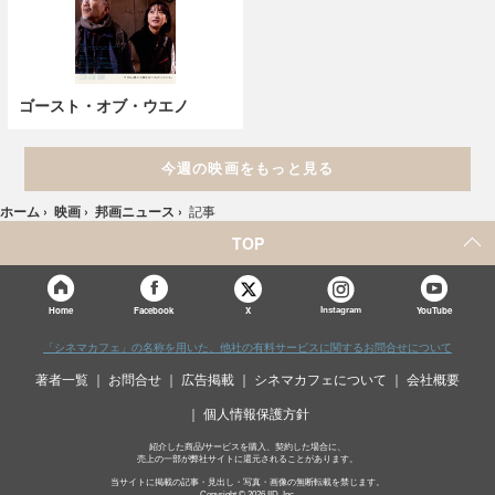
ゴースト・オブ・ウエノ
今週の映画をもっと見る
ホーム
›
映画
›
邦画ニュース
›
記事
TOP
X
Home
Facebook
Instagram
YouTube
「シネマカフェ」の名称を用いた、他社の有料サービスに関するお問合せについて
著者一覧
お問合せ
広告掲載
シネマカフェについて
会社概要
個人情報保護方針
紹介した商品/サービスを購入、契約した場合に、
売上の一部が弊社サイトに還元されることがあります。
当サイトに掲載の記事・見出し・写真・画像の無断転載を禁じます。
Copyright © 2026 IID, Inc.