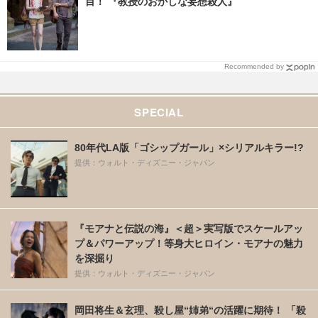
目！ 『教授のおかしな妄想殺人』
Recommended by
SPECIAL
80年代LA版「ゴシップガール」×シリアルキラー!?
提供：ウォルト・ディズニー・ジャパン
『モアナと伝説の海』＜超＞実写版でスケールアッ
プ＆パワーアップ！等身大ヒロイン・モアナの魅力
を深掘り
提供：ウォルト・ディズニー・ジャパン
岡田将生＆玄理、殺し屋“姉弟“の活躍に期待！ 「殺