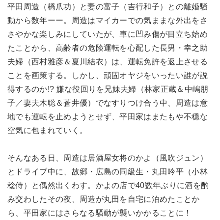
平田周造（橋爪功）と妻の富子（吉行和子）との離婚騒
動から数年ーー。周造はマイカーでの気ままな外出をさ
さやかな楽しみにしていたが、車に凹み傷が目立ち始め
たことから、高齢者の危険運転を心配した長男・幸之助
夫婦（西村雅彦＆夏川結衣）は、運転免許を返上させる
ことを画策する。しかし、頑固オヤジをいったい誰が説
得するのか!? 嫌な役回りを兄妹夫婦（林家正蔵＆中嶋朋
子／妻夫木聡＆蒼井優）でなすりつけ合う中、周造は意
地でも運転を止めようとせず、平田家はまたもや不穏な
空気に包まれていく。
そんなある日、周造は居酒屋女将のかよ（風吹ジュン）
とドライブ中に、故郷・広島の同級生・丸田吟平（小林
稔侍）と偶然出くわす。かよの店で40数年ぶりに酒を酌
み交わしたその夜、周造が丸田を自宅に泊めたことか
ら、平田家にはさらなる騒動が襲いかかることに！