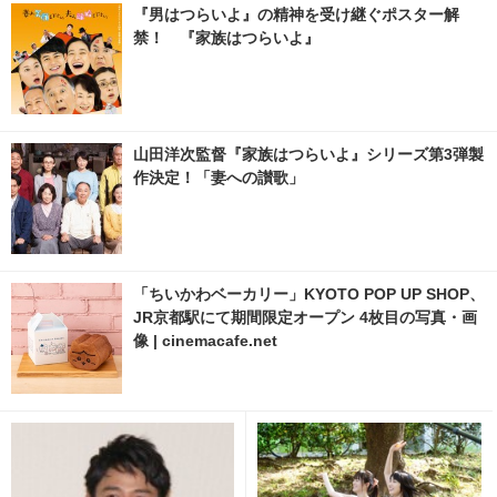
『男はつらいよ』の精神を受け継ぐポスター解
禁！ 『家族はつらいよ』
山田洋次監督『家族はつらいよ』シリーズ第3弾製
作決定！「妻への讃歌」
「ちいかわベーカリー」KYOTO POP UP SHOP、
JR京都駅にて期間限定オープン 4枚目の写真・画
像 | cinemacafe.net