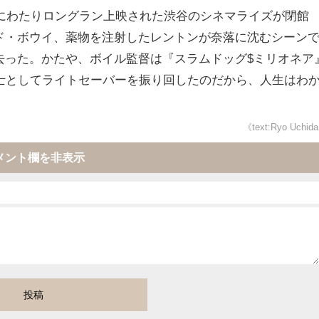
上にわたりロングラン上映された渋谷のシネマライズが閉館
たデヴィッド・ボウイ、薬物を注射したレントンが奈落に沈むシーン
この世を去った。かたや、ボイル監督は『スラムドッグ$ミリオネア
士としてライトセーバーを振り回したのだから、人生はわ
《text:Ryo Uchid
メント欄を非表示