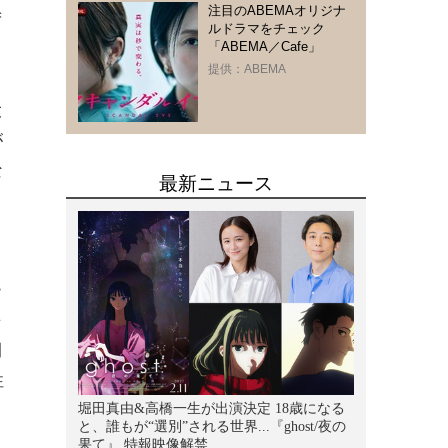
注目のABEMAオリジナ
ず
ルドラマをチェック
「ABEMA／Cafe」
提供：ABEMA
大
が
な
、
ー
去
間
性