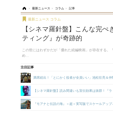
ホーム
›
最新ニュース
›
コラム
›
記事
最新ニュース
コラム
【シネマ羅針盤】こんな完ぺ
ティング』が奇跡的
この世にはわずかだが「優れた続編映画」が存在する。
め…
注目記事
満席続出！「とにかく役者が全員いい」池松壮亮＆仲
【シネマ羅針盤】読み間違いも宣伝効果は抜群！『ラ
『モアナと伝説の海』＜超＞実写版でスケールアップ