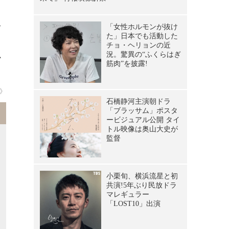
で
』
か
a》