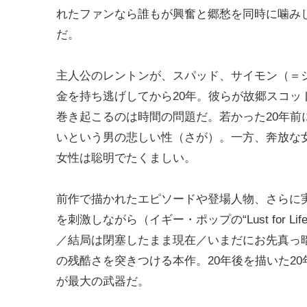
れたファンなら誰もが興奮と郷愁を同時に噛み
だ。
主人公のレントンが、スパッド、サイモン（＝
金を持ち逃げしてから20年。彼らが故郷スコ
巻き起こるのは時間の問題だ。若かった20年
いという男の悲しい性（さが）。一方、奔放な
女性は聡明でたくましい。
前作で描かれたエピソードや登場人物、さらに
を刺激しながら（イギー・ポップの“Lust for
／結局は閉塞したまま現在／いまだにお先真っ
の残酷さを突きつける本作。20年後を描いた2
が最大の武器だ。