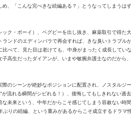
しめ、「こんな完ぺきな続編ある？」とうなってしまうは
シック・ボーイ）、ベグビーを出し抜き、麻薬取引で得た
ットランドのエディンバラで再会すれば、きな臭いトラブル
前に比べて、見た目は老けても、中身がまったく成長してい
女子高生だったダイアンが、いまや敏腕弁護士なのだから
実際のシーンが絶妙なポジションに配置され、ノスタルジ
 Life”が流れる瞬間がシビれる！）、後悔してもしきれない過
暗な未来という、中年だからこそ感じてしまう容赦ない時
0年ぶりの続編、という重みがあるからこそ成立するドラマ