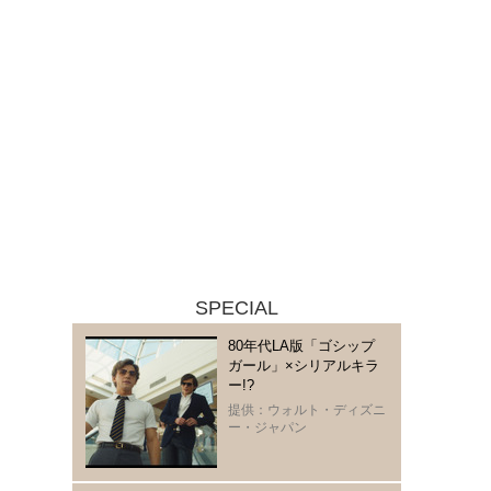
SPECIAL
80年代LA版「ゴシップ
ガール」×シリアルキラ
ー!?
提供：ウォルト・ディズニ
ー・ジャパン