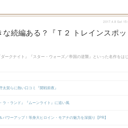
2017.4.8 Sat 15
きな続編ある？『Ｔ２ トレインスポッ
『ダークナイト』『スター・ウォーズ／帝国の逆襲』といった名作をは
野太賀らに熱い口コミ『開戦前夜』
・ラ・ランド』『ムーンライト』に追い風
＆パワーアップ！等身大ヒロイン・モアナの魅力を深掘り【PR】