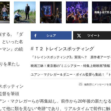
在する。『ダ
シェア
ツイート
』といった名
Ｔ２ トレインスポッティング
ーマン』の続
『トレインスポッティング3』実現へ？ 原作者アーヴ
りを果たし
映画三昧！東京都の“ミニシアター・特集上映映画”情報【
ユアン・マクレガー＆ダニー・ボイル監督ら集結！『
編集部にメッセージを
スポッティン
監督を筆頭
アン・マクレガーらが再集結し、前作から20年後の新たな
て他に類を見ない“奇跡”であり、リアルタイムで前作に触