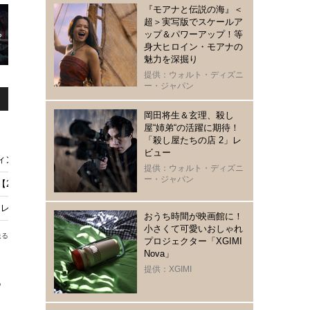
『モアナと伝説の海』＜
超＞実写版でスケールア
ップ＆パワーアップ！等
身大ヒロイン・モアナの
魅力を深掘り
提供：ウォルト・ディズニ
ー・ジャパン
岡田将生＆玄理、殺し
屋“姉弟“の活躍に期待！
「殺し屋たちの店 2」レ
ビュー
ィン・ウェルシュが示唆
提供：ウォルト・ディズニ
ー・ジャパン
2/10～】
トレスポ』見直した？問いに意外な答えも
おうち時間が映画館に！
小さくて可愛いおしゃれ
送る
プロジェクター「XGIMI
Nova」
提供：XGIMI
る