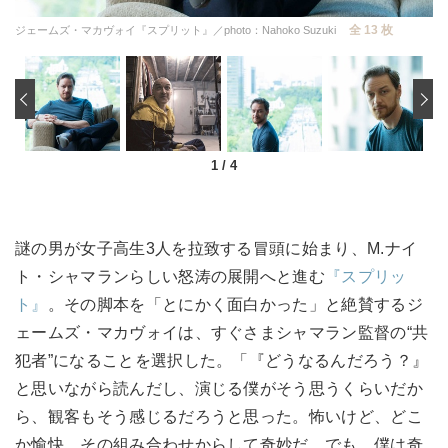
全 13 枚
ジェームズ・マカヴォイ『スプリット』／photo：Nahoko Suzuki
‹
1
/
4
謎の男が女子高生3人を拉致する冒頭に始まり、M.ナイ
ト・シャマランらしい怒涛の展開へと進む
『スプリッ
ト』
。その脚本を「とにかく面白かった」と絶賛するジ
ェームズ・マカヴォイは、すぐさまシャマラン監督の“共
犯者”になることを選択した。「『どうなるんだろう？』
と思いながら読んだし、演じる僕がそう思うくらいだか
ら、観客もそう感じるだろうと思った。怖いけど、どこ
か愉快。その組み合わせからして奇妙だ。でも、僕は奇