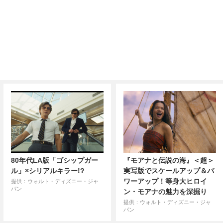
80年代LA版「ゴシップガー
『モアナと伝説の海』＜超＞
ル」×シリアルキラー!?
実写版でスケールアップ＆パ
ワーアップ！等身大ヒロイ
提供：ウォルト・ディズニー・ジャ
パン
ン・モアナの魅力を深掘り
提供：ウォルト・ディズニー・ジャ
パン