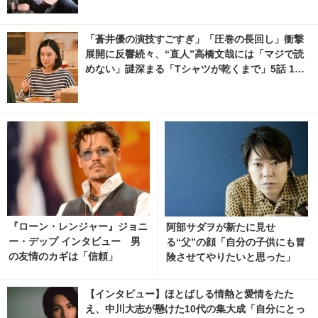
「蒼井優の演技すごすぎ」「圧巻の長回し」衝撃
展開に反響続々、“直人”高橋文哉には「マジで読
めない」謎深まる「Tシャツが乾くまで」5話 1枚
目の写真・画像 | cinemacafe.net
『ローン・レンジャー』ジョニ
阿部サダヲが新たに見せ
ー・デップ インタビュー 男
る“父”の顔「自分の子供にも冒
の友情のカギは「信頼」
険させてやりたいと思った」
【インタビュー】ほとばしる情熱と愛情をたた
え、中川大志が懸けた10代の集大成「自分にとっ