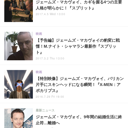
ジェームズ・マカヴォイ、カギを握る4つの主要
人格が明らかに！『スプリット』
2017.4.5 Wed 13:00
映画
【予告編】ジェームズ・マカヴォイの豹変に戦
慄！M.ナイト・シャマラン最新作『スプリッ
ト』
2017.3.2 Thu 13:00
映画
【特別映像】ジェームズ・マカヴォイ、バリカン
片手にスキンヘッドになる瞬間！『X-MEN：ア
ポカリプス』
2016.7.29 Fri 19:00
最新ニュース
ジェームズ・マカヴォイ、9年間の結婚生活に終
止符…離婚へ