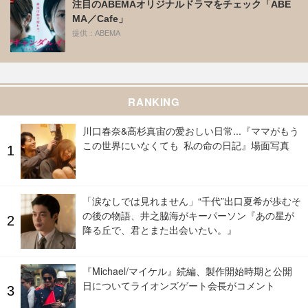
注目のABEMAオリジナルドラマをチェック「ABE
MA／Cafe」
提供：ABEMA
RANKING
川口春奈&高杉真宙の愛おしい日常...『ママがもう
この世界にいなくても 私の命の日記』場面写真
「涙なしでは見れません」“千代”出口夏希が歩むそ
の後の物語、井之脇海がキーパーソン『あの星が
降る丘で、君とまた出会いたい。』
『Michael/マイケル』続編、製作開始時期と公開
日についてライオンズゲート会長がコメント