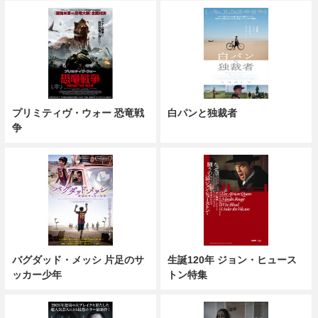
プリミティヴ・ウォー 恐竜戦
白パンと独裁者
争
バグダッド・メッシ 片足のサ
生誕120年 ジョン・ヒュース
ッカー少年
トン特集