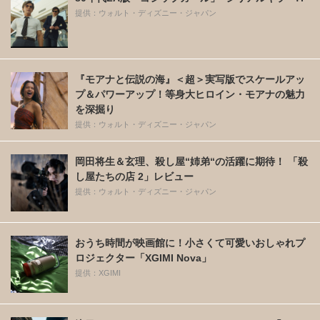
提供：ウォルト・ディズニー・ジャパン
『モアナと伝説の海』＜超＞実写版でスケールアッ
プ＆パワーアップ！等身大ヒロイン・モアナの魅力
を深掘り
提供：ウォルト・ディズニー・ジャパン
岡田将生＆玄理、殺し屋“姉弟“の活躍に期待！ 「殺
し屋たちの店 2」レビュー
提供：ウォルト・ディズニー・ジャパン
おうち時間が映画館に！小さくて可愛いおしゃれプ
ロジェクター「XGIMI Nova」
提供：XGIMI