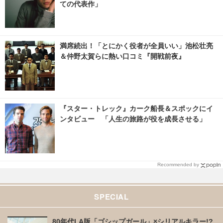
ての代表作」
満席続出！「とにかく役者が全員いい」池松壮亮
＆仲野太賀らに熱い口コミ『開戦前夜』
『スター・トレック』カーク船長＆スポックにイ
ンタビュー 「人生の旅路が役を成長させる」
Recommended by
SPECIAL
80年代LA版「ゴシップガール」×シリアルキラー!?