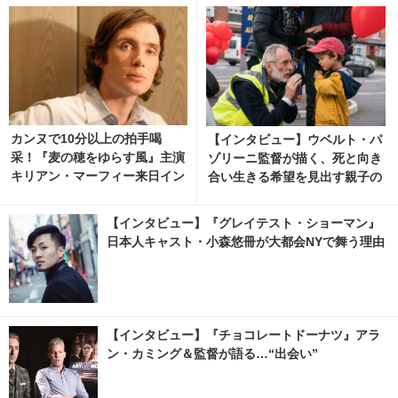
カンヌで10分以上の拍手喝
【インタビュー】ウベルト・パ
采！『麦の穂をゆらす風』主演
ゾリーニ監督が描く、死と向き
キリアン・マーフィー来日イン
合い生きる希望を見出す親子の
タビュー
物語『いつかの君にもわかるこ
と』
【インタビュー】『グレイテスト・ショーマン』
日本人キャスト・小森悠冊が大都会NYで舞う理由
【インタビュー】『チョコレートドーナツ』アラ
ン・カミング＆監督が語る…“出会い”