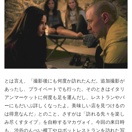
とは言え、「撮影後にも何度か訪れたんだ。追加撮影が
あったし、プライベートでも行った。そのときはイタリ
アンマーケットに何度も足を運んだし、レストランやバ
ーにもだいぶ詳しくなったよ。美味しい店を見つけるの
は得意なんだ」とのこと。さすがは「訪れる先々を楽し
み尽くすタイプ」を自称するマカヴォイ。今回の来日時
も、渋谷のんべい横丁やロボットレストランを訪れた写