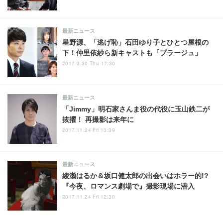
最新ニュース
星野源、「逃げ恥」石田ゆり子とひとつ屋根の
下！仲里依紗ら新キャストも「プラージュ」
2017.3.30 Thu 17:30
最新ニュース
「Jimmy」明石家さんま役の代役に玉山鉄二が
抜擢！ 再撮影は来年に
2017.11.24 Fri 13:39
最新ニュース
綾瀬はるか＆坂口健太郎の出会いはホラー的!?
『今夜、ロマンス劇場で』撮影現場に潜入
2017.11.24 Fri 12:30