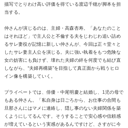
描写でとりわけ高い評価を得ている渡辺千穂が脚本を担
当する。
仲さんが演じるのは、主婦・高森杏寿。「あなたのこと
はそれほど」で主人公と不倫する夫をじわじわ追い詰め
るサレ妻役が記憶に新しい仲さんが、今回は正々堂々と
したサレ妻主人公を演じる。夫に強い執着をもつ危険な
女の妨害にも負けず、壊れた夫婦の絆を何度でも結び直
しながら、“夫婦再構築”を目指して真正面から戦うヒロ
イン像を構築していく。
プライベートでは、俳優・中尾明慶と結婚し、1児の母で
もある仲さん。「私自身は日ごろから、お仕事の合間も
旦那さんにはマメに連絡し、隠し事のない夫婦関係を築
くようにしてるんです。そうすることで安心感や信頼感
が増えているという実感があるんですけど、さすがに今