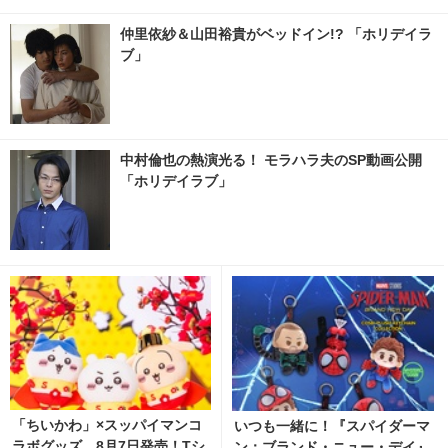
仲里依紗＆山田裕貴がベッドイン!? 「ホリデイラ
ブ」
中村倫也の熱演光る！ モラハラ夫のSP動画公開
「ホリデイラブ」
「ちいかわ」×スッパイマンコ
いつも一緒に！『スパイダーマ
ラボグッズ、8月7日発売！Tシ
ン：ブランド・ニュー・デイ』