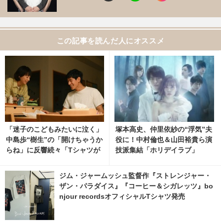
この記事を読んだ人にオススメ
「迷子のこどもみたいに泣く」
塚本高史、仲里依紗の“浮気”夫
中島歩“樹生”の「開けちゃうか
役に！中村倫也＆山田裕貴ら演
らね」に反響続々「Tシャツが
技派集結「ホリデイラブ」
乾くまで」3話
ジム・ジャームッシュ監督作『ストレンジャー・
ザン・パラダイス』『コーヒー＆シガレッツ』bo
njour recordsオフィシャルTシャツ発売