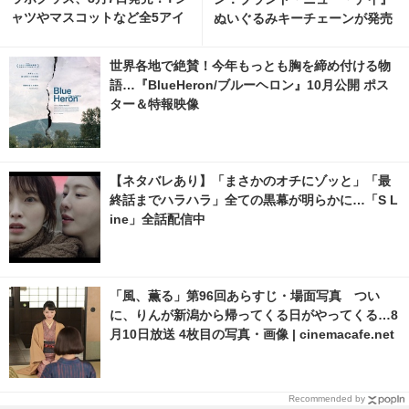
ャツやマスコットなど全5アイ
ぬいぐるみキーチェーンが発売
テム
世界各地で絶賛！今年もっとも胸を締め付ける物
語…『BlueHeron/ブルーヘロン』10月公開 ポス
ター＆特報映像
【ネタバレあり】「まさかのオチにゾッと」「最
終話までハラハラ」全ての黒幕が明らかに…「S L
ine」全話配信中
「風、薫る」第96回あらすじ・場面写真 つい
に、りんが新潟から帰ってくる日がやってくる…8
月10日放送 4枚目の写真・画像 | cinemacafe.net
Recommended by