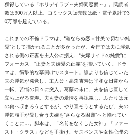
獲得している「ホリデイラブ～夫婦間恋愛～」。閲読者
数は300万人以上、コミックス販売数は紙・電子累計で3
0万部を超えている。
これまでの不倫ドラマは、“道ならぬ恋＝甘美で切ない純
愛”として描かれることが多かったが、今作では夫に浮気
される側の正妻を主人公に据え、“夫婦サイドの純愛”に
フォーカス。“正妻と夫婦愛の正義”を描いていく。ドラ
マは、衝撃的な幕開けでスタート。誰よりも信じていた
夫の浮気が発覚し、主人公・高森杏寿は平和な日常から
一転、苦悩の日々に突入。葛藤の末に、夫を信じ直して
立ち上がる杏寿。夫も妻の愛情を再認識し、ふたりは元
の鞘へ収まろうとするが、やり直そうとするたび、夫の
浮気相手が愛し合う夫婦を“さらなる困難”へと陥れてい
くことに…。脚本は、「名前をなくした女神」「ファー
スト・クラス」などを手掛け、サスペンスや女性心理の