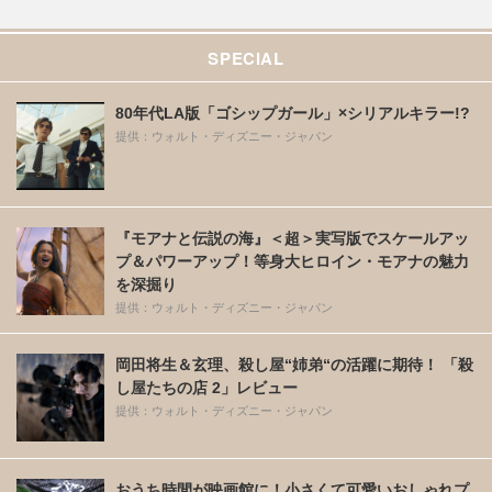
SPECIAL
80年代LA版「ゴシップガール」×シリアルキラー!?
提供：ウォルト・ディズニー・ジャパン
『モアナと伝説の海』＜超＞実写版でスケールアッ
プ＆パワーアップ！等身大ヒロイン・モアナの魅力
を深掘り
提供：ウォルト・ディズニー・ジャパン
岡田将生＆玄理、殺し屋“姉弟“の活躍に期待！ 「殺
し屋たちの店 2」レビュー
提供：ウォルト・ディズニー・ジャパン
おうち時間が映画館に！小さくて可愛いおしゃれプ