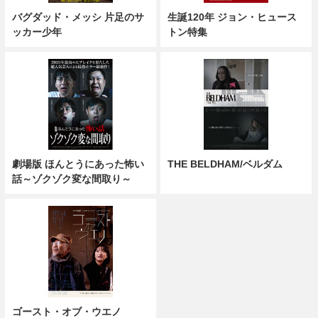
バグダッド・メッシ 片足のサ
生誕120年 ジョン・ヒュース
ッカー少年
トン特集
劇場版 ほんとうにあった怖い
THE BELDHAM/ベルダム
話～ゾクゾク変な間取り～
ゴースト・オブ・ウエノ