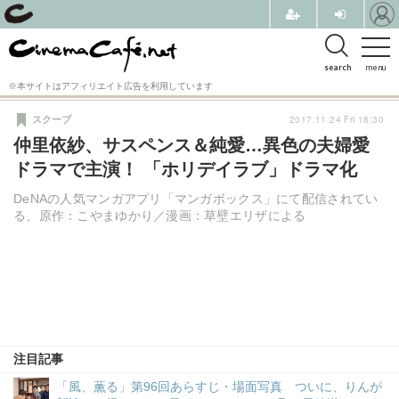
search
menu
※本サイトはアフィリエイト広告を利用しています
2017.11.24 Fri 18:30
スクープ
仲里依紗、サスペンス＆純愛…異色の夫婦愛
ドラマで主演！ 「ホリデイラブ」ドラマ化
DeNAの人気マンガアプリ「マンガボックス」にて配信されてい
る、原作：こやまゆかり／漫画：草壁エリザによる
注目記事
「風、薫る」第96回あらすじ・場面写真 ついに、りんが