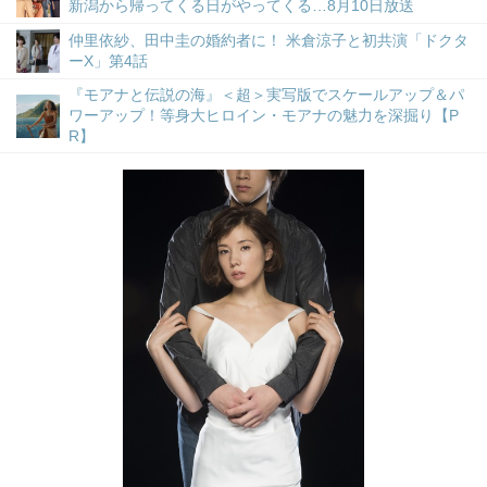
新潟から帰ってくる日がやってくる…8月10日放送
仲里依紗、田中圭の婚約者に！ 米倉涼子と初共演「ドクタ
ーX」第4話
『モアナと伝説の海』＜超＞実写版でスケールアップ＆パ
ワーアップ！等身大ヒロイン・モアナの魅力を深掘り【P
R】