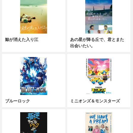
鯨が消えた入り江
あの星が降る丘で、君とまた
出会いたい。
ブルーロック
ミニオンズ＆モンスターズ