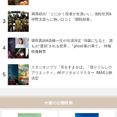
満席続出!「とにかく役者が全員いい」池松壮亮&
仲野太賀らに熱い口コミ『開戦前夜』
堀田真由&高橋一生が出演決定 18歳になると、誰
もが“選別”される世界...『ghost/夜の果て』 特報
映像解禁
スタジオジブリ『耳をすませば』『借りぐらしの
アリエッティ』4Kデジタルリマスター IMAX上映
決定
今週の公開映画