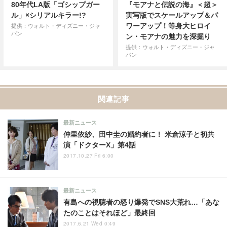
80年代LA版「ゴシップガー
『モアナと伝説の海』＜超＞
ル」×シリアルキラー!?
実写版でスケールアップ＆パ
ワーアップ！等身大ヒロイ
提供：ウォルト・ディズニー・ジャ
パン
ン・モアナの魅力を深掘り
提供：ウォルト・ディズニー・ジャ
パン
関連記事
最新ニュース
仲里依紗、田中圭の婚約者に！ 米倉涼子と初共
演「ドクターX」第4話
2017.10.27 Fri 6:00
最新ニュース
有島への視聴者の怒り爆発でSNS大荒れ…「あな
たのことはそれほど」最終回
2017.6.21 Wed 0:49