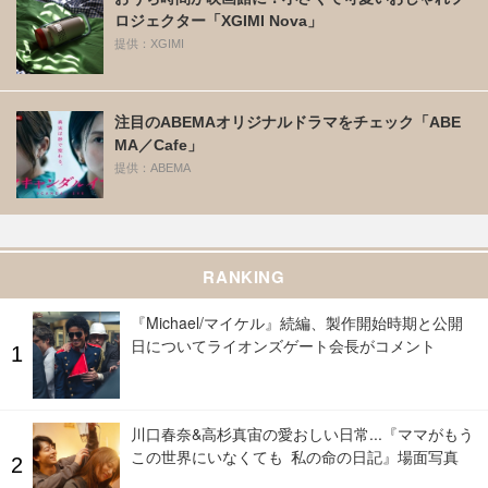
ロジェクター「XGIMI Nova」
提供：XGIMI
注目のABEMAオリジナルドラマをチェック「ABE
MA／Cafe」
提供：ABEMA
RANKING
『Michael/マイケル』続編、製作開始時期と公開
日についてライオンズゲート会長がコメント
川口春奈&高杉真宙の愛おしい日常...『ママがもう
この世界にいなくても 私の命の日記』場面写真