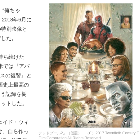
“俺ちゃ
018年6月に
の特別映像と
着した。
待ち続けた
全米では『アバ
シスの復讐』と
画史上最高の
いう記録を樹
ヒットした。
ェイド・ウィ
け、自ら作っ
デッドプール2』（仮題） （C）2017 Twentieth Century F
Film Corporation All Rights Reserved