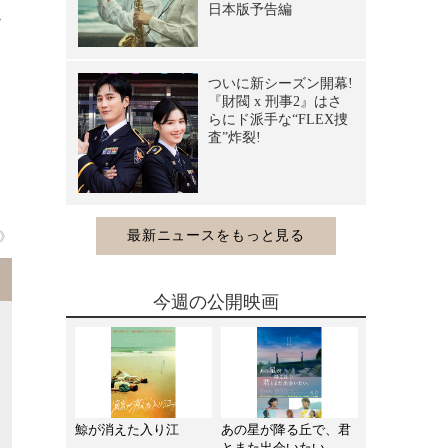
ー
、
し
ら
》
今週の公開映画
鯨が消えた入り江
あの星が降る丘で、君
とまた出会いたい。