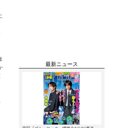
に
は
ま
か
友
ウ
姿