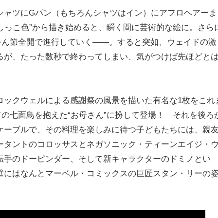
シャツにGパン（もちろんシャツはイン）にアフロヘアーま
おしっこ色”から描き始めると、瞬く間に芸術的な絵に。さら
ゃん節全開で進行していく――。すると突如、ウェイドの激
るが、たった数秒で終わってしまい、気がつけば先ほどと
ロックウェルによる感謝祭の風景を描いた有名な1枚をこれ
ての七面鳥を抱えた“お母さん”に扮して登場！ それを後ろ
ケーブルで、その料理を楽しみに待つ子どもたちには、親
ータントのコロッサスとネガソニック・ティーンエイジ・
転手のドーピンダー、そして新キャラクターのドミノとい
壁にはなんとマーベル・コミックスの巨匠スタン・リーの