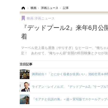
ホーム
›
映画
›
洋画ニュース
›
記事
映画
洋画ニュース
『デッドプール2』来年6月公
着
マーベル史上最も過激（やりすぎ）なヒーロー、“俺ちゃん
定！ あわせて、“俺ちゃん節”全開の特別映像とクセが強
注目記事
満席続出！「とにかく役者が全員いい」池松壮亮＆仲
ライアン・レイノルズ、『デッドプール2』“ケーブル
『モアナと伝説の海』＜超＞実写版でスケールアップ