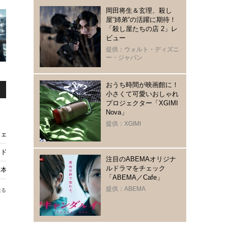
岡田将生＆玄理、殺し
屋“姉弟“の活躍に期待！
「殺し屋たちの店 2」レ
ビュー
提供：ウォルト・ディズニ
ー・ジャパン
おうち時間が映画館に！
小さくて可愛いおしゃれ
プロジェクター「XGIMI
Nova」
提供：XGIMI
ウェアコレクション発売
／ドゥームズデイ』への出演を匂わせか？
注目のABEMAオリジナ
ルドラマをチェック
本上陸！破天荒な無責任＜R指定＞ヒーローを推すしかない理由
「ABEMA／Cafe」
提供：ABEMA
送る