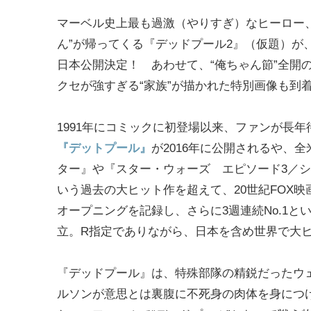
マーベル史上最も過激（やりすぎ）なヒーロー、
ん”が帰ってくる『デッドプール2』（仮題）が、2
日本公開決定！ あわせて、“俺ちゃん節”全開
クセが強すぎる“家族”が描かれた特別画像も到
1991年にコミックに初登場以来、ファンが長年
『デットプール』
が2016年に公開されるや、
ター』や『スター・ウォーズ エピソード3／
いう過去の大ヒット作を超えて、20世紀FOX映
オープニングを記録し、さらに3週連続No.1と
立。R指定でありながら、日本を含め世界で大
『デッドプール』は、特殊部隊の精鋭だったウ
ルソンが意思とは裏腹に不死身の肉体を身につ