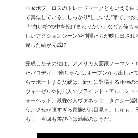
画家ボブ・ロスのトレードマークともいえる白
で真似している。しっかり“しごいた”筆で、“
「“白い粉”の中を転げまわりたい」などと俺ち
しいアクションシーンや仲間たちが映し出され
違った絵が完成!?
完成したその絵は、アメリカ人画家ノーマン・
たパロディ。“俺ちゃん”はオーブンから出した
らサポートする父親は、新たに登場する相棒の
ウィーゼルや同居人のブラインド・アル、ミュ
ォーヘッド、最愛の人ヴァネッサ、タクシー運
う、クセが強すぎる家族がお目見え。しかも、
も！ 今回も遊び心は満載のようだ。