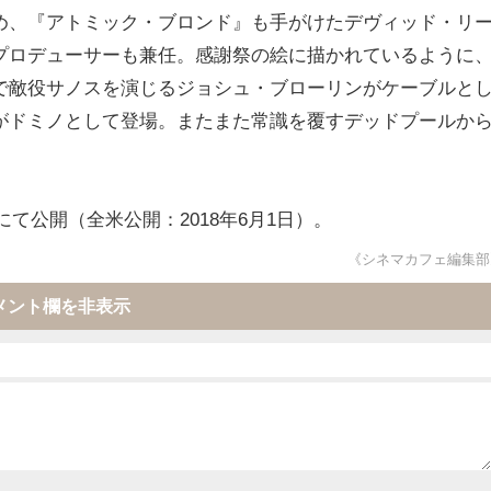
め、『アトミック・ブロンド』も手がけたデヴィッド・リ
プロデューサーも兼任。感謝祭の絵に描かれているように
で敵役サノスを演じるジョシュ・ブローリンがケーブルと
がドミノとして登場。またまた常識を覆すデッドプールか
にて公開（全米公開：2018年6月1日）。
《シネマカフェ編集部
メント欄を非表示