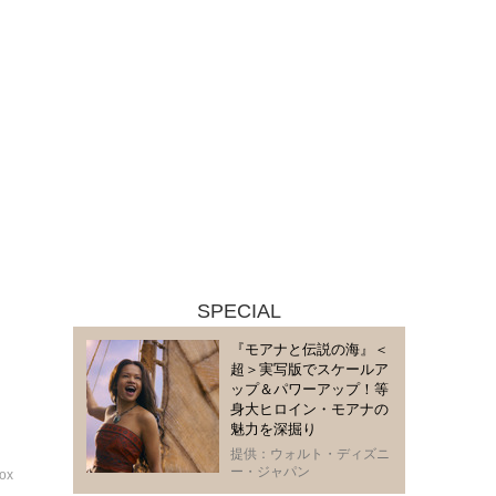
SPECIAL
『モアナと伝説の海』＜
超＞実写版でスケールア
ップ＆パワーアップ！等
身大ヒロイン・モアナの
魅力を深掘り
提供：ウォルト・ディズニ
ー・ジャパン
ox