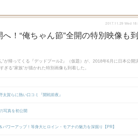
2017.11.29 Wed 18
開へ！“俺ちゃん節”全開の特別映像も
”が帰ってくる『デッドプール2』（仮題）が、2018年6月に日本公開
すぎる“家族”が描かれた特別画像も到着した。
野太賀らに熱い口コミ『開戦前夜』
”の写真を初公開
＆パワーアップ！等身大ヒロイン・モアナの魅力を深掘り【PR】