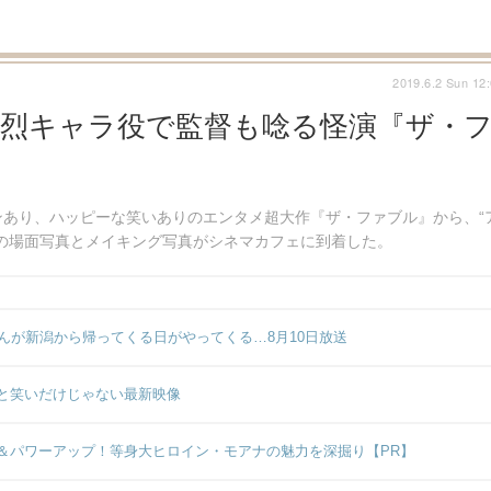
2019.6.2 Sun 12
強烈キャラ役で監督も唸る怪演『ザ・
あり、ハッピーな笑いありのエンタメ超大作『ザ・ファブル』から、“
の場面写真とメイキング写真がシネマカフェに到着した。
んが新潟から帰ってくる日がやってくる…8月10日放送
と笑いだけじゃない最新映像
＆パワーアップ！等身大ヒロイン・モアナの魅力を深掘り【PR】