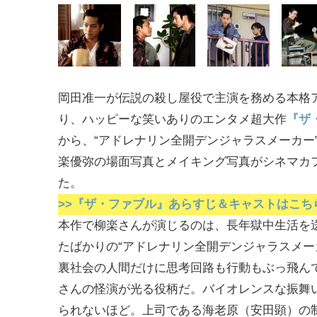
岡田准一が伝説の殺し屋役で主演を務める本格
り、ハッピーな笑いありのエンタメ超大作
『ザ
から、“アドレナリン全開デンジャラスメーカー
楽優弥の場面写真とメイキング写真がシネマカ
た。
>>『ザ・ファブル』あらすじ＆キャストはこち
本作で柳楽さんが演じるのは、長年獄中生活を
たばかりの“アドレナリン全開デンジャラスメー
裏社会の人間だけに思考回路も行動もぶっ飛ん
さんの怪演が光る役柄だ。バイオレンスな振舞
られないほど。上司である海老原（安田顕）の