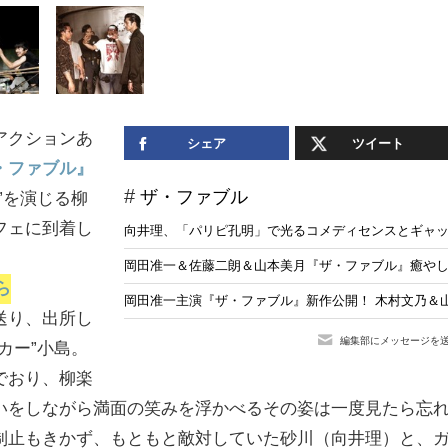
アクションあ
シェア
ツイート
・ファブル』
ザ・ファブル
”を演じる柳
フェに到着し
向井理、「パリピ孔明」で光るコメディセンスとギャ
岡田准一＆佐藤二朗＆山本美月『ザ・ファブル』癒やし
ら
岡田准一主演『ザ・ファブル』新作公開！ 木村文乃＆
送り、出所し
編集部にメッセージを
カー”小島。
でおり、柳楽
いをしながら満面の笑みを浮かべるその姿は一度見たら忘
制止もきかず、もともと敵対していた砂川（向井理）と、