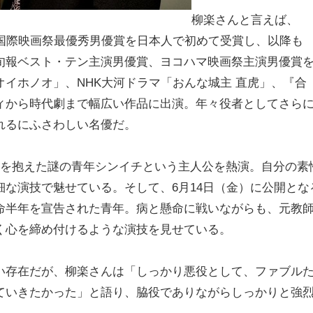
柳楽さんと言えば、
ヌ国際映画祭最優秀男優賞を日本人で初めて受賞し、以降も
旬報ベスト・テン主演男優賞、ヨコハマ映画祭主演男優賞
イホノオ」、NHK大河ドラマ「おんな城主 直虎」、『合
ィから時代劇まで幅広い作品に出演。年々役者としてさら
れるにふさわしい名優だ。
密を抱えた謎の青年シンイチという主人公を熱演。自分の素
な演技で魅せている。そして、6月14日（金）に公開とな
命半年を宣告された青年。病と懸命に戦いながらも、元教
く心を締め付けるような演技を見せている。
い存在だが、柳楽さんは「しっかり悪役として、ファブル
ていきたかった」と語り、脇役でありながらしっかりと強