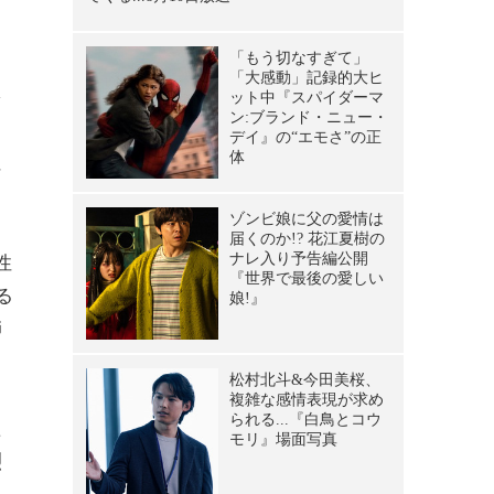
を
に
性
る
師
た
烈