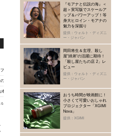
『モアナと伝説の海』＜
超＞実写版でスケールア
ップ＆パワーアップ！等
身大ヒロイン・モアナの
魅力を深掘り
提供：ウォルト・ディズニ
ー・ジャパン
岡田将生＆玄理、殺し
屋“姉弟“の活躍に期待！
「殺し屋たちの店 2」レ
ビュー
ップ
提供：ウォルト・ディズニ
ー・ジャパン
の象徴“オクトパス”のメイキング映像公開！ 前作の配信も決定
山本美月ら再集結、新キャストも
おうち時間が映画館に！
小さくて可愛いおしゃれ
送る
プロジェクター「XGIMI
Nova」
提供：XGIMI
れ
ガ