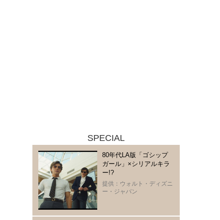
SPECIAL
80年代LA版「ゴシップ
ガール」×シリアルキラ
ー!?
提供：ウォルト・ディズニ
ー・ジャパン