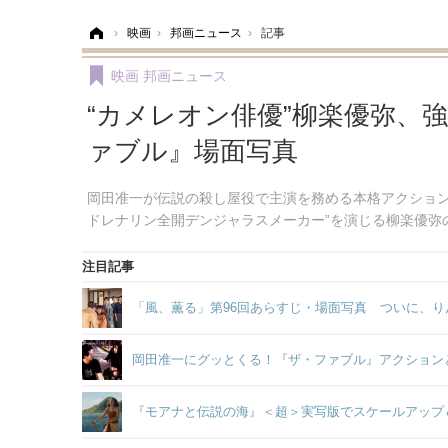
ホーム
›
映画
›
邦画ニュース
›
記事
映画
邦画ニュース
“カメレオン俳優”柳楽優弥、
ァブル』場面写真
岡田准一が伝説の殺し屋役で主演を務める本格アクション
ドレナリン全開デンジャラスメーカー”を演じる柳楽優弥
注目記事
「風、薫る」第96回あらすじ・場面写真 ついに、り
岡田准一にグッとくる！『ザ・ファブル』アクション
『モアナと伝説の海』＜超＞実写版でスケールアップ