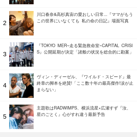
川口春奈&高杉真宙の愛おしい日常...『ママがもう
この世界にいなくても 私の命の日記』場面写真
『TOKYO MER~走る緊急救命室~CAPITAL CRISI
S』公開延期が決定「諸般の状況を総合的に勘案」
ヴィン・ディーゼル、『ワイルド・スピード』最
終章の脚本を絶賛!「ここ数十年の最高傑作!涙が止
まらない」
主題歌はRADWIMPS、横浜流星×広瀬すず『汝、
星のごとく』心がすれ違う最新予告