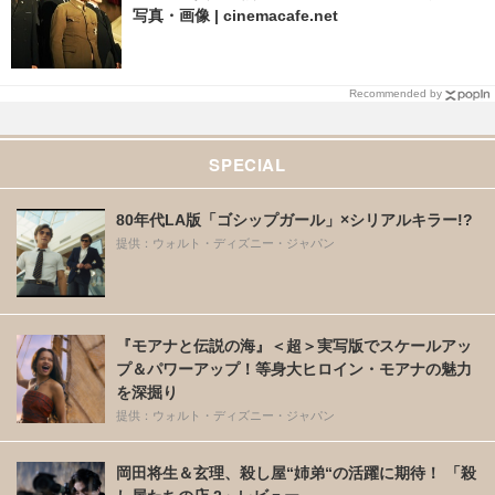
写真・画像 | cinemacafe.net
Recommended by
SPECIAL
80年代LA版「ゴシップガール」×シリアルキラー!?
提供：ウォルト・ディズニー・ジャパン
『モアナと伝説の海』＜超＞実写版でスケールアッ
プ＆パワーアップ！等身大ヒロイン・モアナの魅力
を深掘り
提供：ウォルト・ディズニー・ジャパン
岡田将生＆玄理、殺し屋“姉弟“の活躍に期待！ 「殺