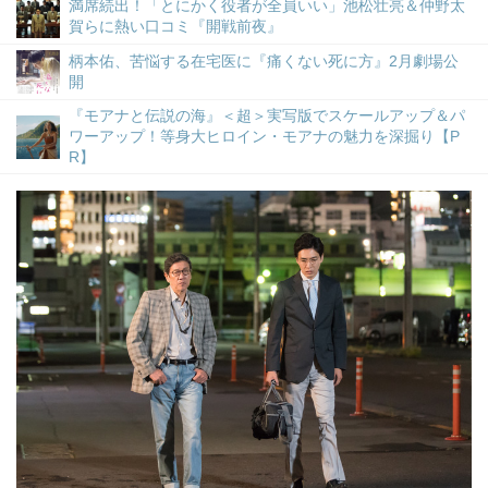
満席続出！「とにかく役者が全員いい」池松壮亮＆仲野太
賀らに熱い口コミ『開戦前夜』
柄本佑、苦悩する在宅医に『痛くない死に方』2月劇場公
開
『モアナと伝説の海』＜超＞実写版でスケールアップ＆パ
ワーアップ！等身大ヒロイン・モアナの魅力を深掘り【P
R】