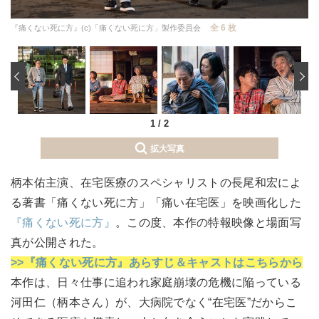
全 6 枚
『痛くない死に方』(c)「痛くない死に方」製作委員会
‹
1
/
2
拡大写真
柄本佑主演、在宅医療のスペシャリストの長尾和宏によ
る著書「痛くない死に方」「痛い在宅医」を映画化した
『痛くない死に方』
。この度、本作の特報映像と場面写
真が公開された。
>>『痛くない死に方』あらすじ＆キャストはこちらから
本作は、日々仕事に追われ家庭崩壊の危機に陥っている
河田仁（柄本さん）が、大病院でなく“在宅医”だからこ