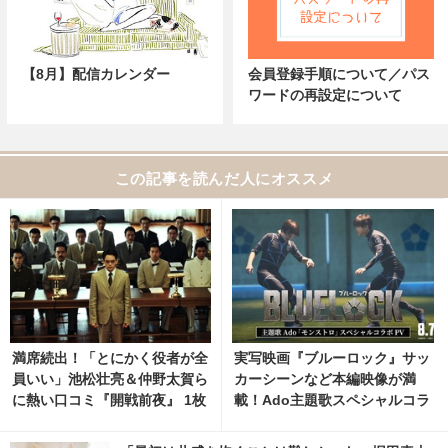
【8月】配信カレンダー
会員登録手順について／パス
ワードの再設定について
この記事を読んだ人にオススメ
満席続出！「とにかく役者が全
実写映画『ブルーロック』サッ
員いい」池松壮亮＆仲野太賀ら
カーシーンなど本編映像が満
に熱い口コミ『開戦前夜』 1枚
載！Ado主題歌スペシャルコラ
目の写真・画像 | cinemacafe.
ボPV公開
net