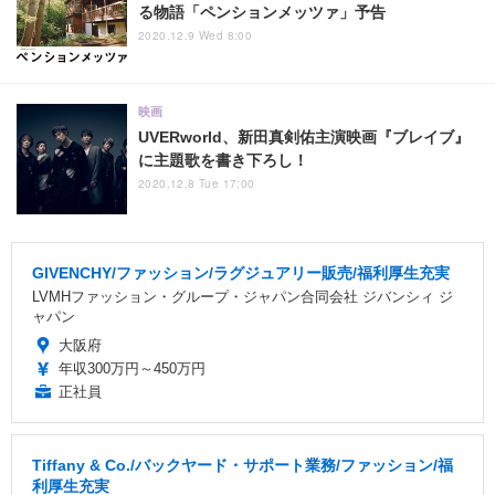
る物語「ペンションメッツァ」予告
2020.12.9 Wed 8:00
映画
UVERworld、新田真剣佑主演映画『ブレイブ』
に主題歌を書き下ろし！
2020.12.8 Tue 17:00
GIVENCHY/ファッション/ラグジュアリー販売/福利厚生充実
LVMHファッション・グループ・ジャパン合同会社 ジバンシィ ジ
ャパン
大阪府
年収300万円～450万円
正社員
Tiffany & Co./バックヤード・サポート業務/ファッション/福
利厚生充実