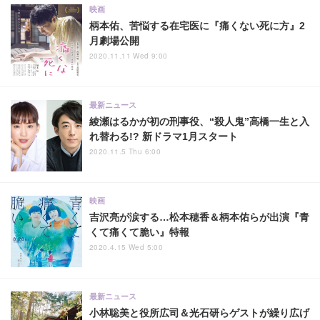
映画
柄本佑、苦悩する在宅医に『痛くない死に方』2
月劇場公開
2020.11.11 Wed 9:00
最新ニュース
綾瀬はるかが初の刑事役、“殺人鬼”高橋一生と入
れ替わる!? 新ドラマ1月スタート
2020.11.5 Thu 6:00
映画
吉沢亮が涙する…松本穂香＆柄本佑らが出演『青
くて痛くて脆い』特報
2020.4.15 Wed 5:00
最新ニュース
小林聡美と役所広司＆光石研らゲストが繰り広げ