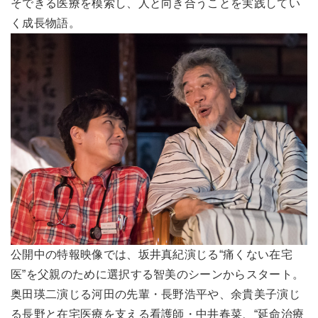
そできる医療を模索し、人と向き合うことを実践してい
く成長物語。
公開中の特報映像では、坂井真紀演じる“痛くない在宅
医”を父親のために選択する智美のシーンからスタート。
奥田瑛二演じる河田の先輩・長野浩平や、余貴美子演じ
る長野と在宅医療を支える看護師・中井春菜、“延命治療