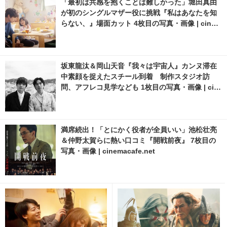
「最初は共感を抱くことは難しかった」堀田真由
が初のシングルマザー役に挑戦『私はあなたを知
らない、』場面カット 4枚目の写真・画像 | cinem
acafe.net
坂東龍汰＆岡山天音『我々は宇宙人』カンヌ滞在
中素顔を捉えたスチール到着 制作スタジオ訪
問、アフレコ見学なども 1枚目の写真・画像 | cin
emacafe.net
満席続出！「とにかく役者が全員いい」池松壮亮
＆仲野太賀らに熱い口コミ『開戦前夜』 7枚目の
写真・画像 | cinemacafe.net