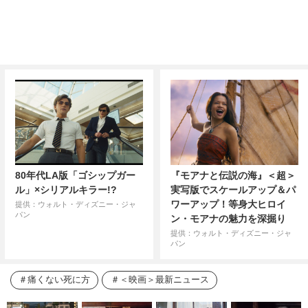
80年代LA版「ゴシップガー
『モアナと伝説の海』＜超＞
ル」×シリアルキラー!?
実写版でスケールアップ＆パ
ワーアップ！等身大ヒロイ
提供：ウォルト・ディズニー・ジャ
パン
ン・モアナの魅力を深掘り
提供：ウォルト・ディズニー・ジャ
パン
痛くない死に方
＜映画＞最新ニュース