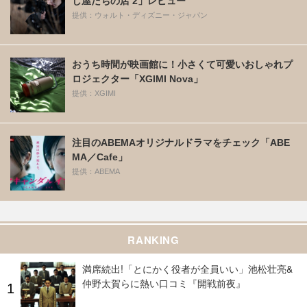
し屋たちの店 2」レビュー
提供：ウォルト・ディズニー・ジャパン
おうち時間が映画館に！小さくて可愛いおしゃれプ
ロジェクター「XGIMI Nova」
提供：XGIMI
注目のABEMAオリジナルドラマをチェック「ABE
MA／Cafe」
提供：ABEMA
RANKING
満席続出!「とにかく役者が全員いい」池松壮亮&
仲野太賀らに熱い口コミ『開戦前夜』