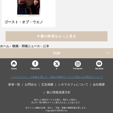
ゴースト・オブ・ウエノ
今週の映画をもっと見る
ホーム
›
映画
›
邦画ニュース
›
記事
TOP
X
Home
Facebook
Instagram
YouTube
「シネマカフェ」の名称を用いた、他社の有料サービスに関するお問合せについて
著者一覧
お問合せ
広告掲載
シネマカフェについて
会社概要
個人情報保護方針
紹介した商品/サービスを購入、契約した場合に、
売上の一部が弊社サイトに還元されることがあります。
当サイトに掲載の記事・見出し・写真・画像の無断転載を禁じます。
Copyright © 2026 IID, Inc.