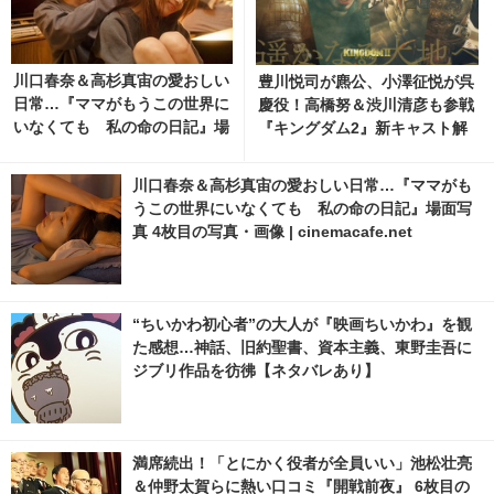
川口春奈＆高杉真宙の愛おしい
豊川悦司が麃公、小澤征悦が呉
日常…『ママがもうこの世界に
慶役！高橋努＆渋川清彦も参戦
いなくても 私の命の日記』場
『キングダム2』新キャスト解
面写真
禁
川口春奈＆高杉真宙の愛おしい日常…『ママがも
うこの世界にいなくても 私の命の日記』場面写
真 4枚目の写真・画像 | cinemacafe.net
“ちいかわ初心者”の大人が『映画ちいかわ』を観
た感想…神話、旧約聖書、資本主義、東野圭吾に
ジブリ作品を彷彿【ネタバレあり】
満席続出！「とにかく役者が全員いい」池松壮亮
＆仲野太賀らに熱い口コミ『開戦前夜』 6枚目の