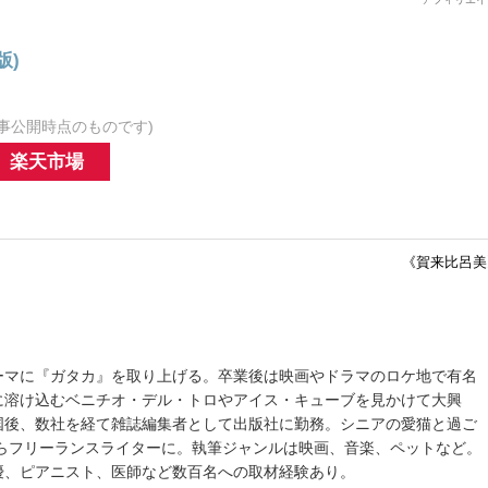
版)
事公開時点のものです)
楽天市場
《賀来比呂美
ーマに『ガタカ』を取り上げる。卒業後は映画やドラマのロケ地で有名
に溶け込むベニチオ・デル・トロやアイス・キューブを見かけて大興
国後、数社を経て雑誌編集者として出版社に勤務。シニアの愛猫と過ご
からフリーランスライターに。執筆ジャンルは映画、音楽、ペットなど。
優、ピアニスト、医師など数百名への取材経験あり。