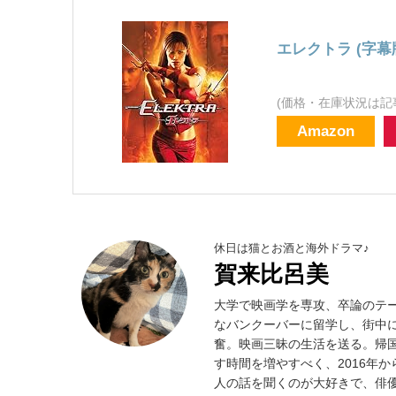
エレクトラ (字幕
(価格・在庫状況は記
Amazon
休日は猫とお酒と海外ドラマ♪
賀来比呂美
大学で映画学を専攻、卒論のテ
なバンクーバーに留学し、街中
奮。映画三昧の生活を送る。帰
す時間を増やすべく、2016年
人の話を聞くのが大好きで、俳