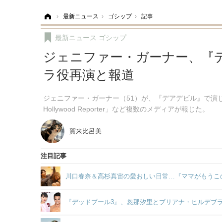
ホーム
›
最新ニュース
›
ゴシップ
›
記事
最新ニュース
ゴシップ
ジェニファー・ガーナー、『デ
ラ役再演と報道
ジェニファー・ガーナー（51）が、『デアデビル』で演
Hollywood Reporter」など複数のメディアが報じた。
賀来比呂美
注目記事
川口春奈＆高杉真宙の愛おしい日常…『ママがもうこ
『デッドプール3』、忽那汐里とブリアナ・ヒルデブ