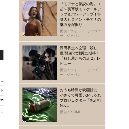
『モアナと伝説の海』＜
超＞実写版でスケールア
ップ＆パワーアップ！等
身大ヒロイン・モアナの
魅力を深掘り
提供：ウォルト・ディズニ
ー・ジャパン
岡田将生＆玄理、殺し
屋“姉弟“の活躍に期待！
「殺し屋たちの店 2」レ
ビュー
提供：ウォルト・ディズニ
ー・ジャパン
ウェアコレクション発売
おうち時間が映画館に！
／ドゥームズデイ』への出演を匂わせか？
小さくて可愛いおしゃれ
本上陸！破天荒な無責任＜R指定＞ヒーローを推すしかない理由
プロジェクター「XGIMI
Nova」
提供：XGIMI
送る