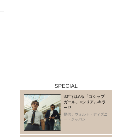
SPECIAL
80年代LA版「ゴシップ
ガール」×シリアルキラ
ー!?
提供：ウォルト・ディズニ
ー・ジャパン