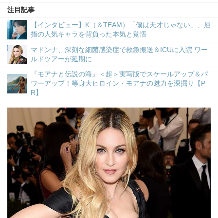
注目記事
【インタビュー】K（＆TEAM）「僕は天才じゃない」、屈
指の人気キャラを背負った本気と覚悟
マドンナ、深刻な細菌感染症で救急搬送＆ICUに入院 ワー
ルドツアーが延期に
『モアナと伝説の海』＜超＞実写版でスケールアップ＆パ
ワーアップ！等身大ヒロイン・モアナの魅力を深掘り【P
R】