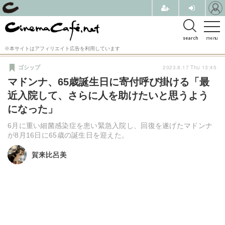
search
menu
※本サイトはアフィリエイト広告を利用しています
2023.8.17 Thu 13:45
ゴシップ
マドンナ、65歳誕生日に寄付呼び掛ける「最
近入院して、さらに人を助けたいと思うよう
になった」
6月に重い細菌感染症を患い緊急入院し、回復を遂げたマドンナ
が8月16日に65歳の誕生日を迎えた。
賀来比呂美
賀来比呂美