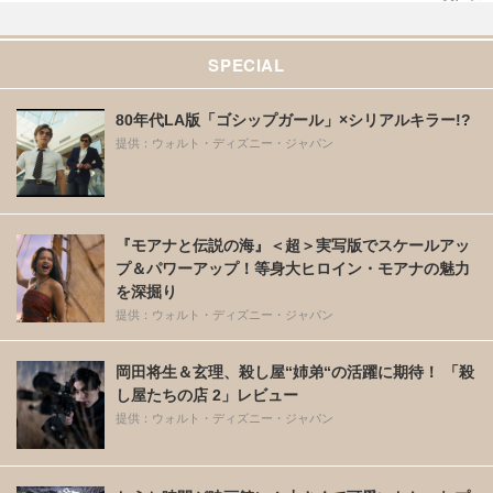
SPECIAL
80年代LA版「ゴシップガール」×シリアルキラー!?
提供：ウォルト・ディズニー・ジャパン
『モアナと伝説の海』＜超＞実写版でスケールアッ
プ＆パワーアップ！等身大ヒロイン・モアナの魅力
を深掘り
提供：ウォルト・ディズニー・ジャパン
岡田将生＆玄理、殺し屋“姉弟“の活躍に期待！ 「殺
し屋たちの店 2」レビュー
提供：ウォルト・ディズニー・ジャパン