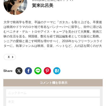
賀来比呂美
大学で映画学を専攻、卒論のテーマに『ガタカ』を取り上げる。卒業後
は映画やドラマのロケ地で有名なバンクーバーに留学し、街中に溶け込
むベニチオ・デル・トロやアイス・キューブを見かけて大興奮。映画三
昧の生活を送る。帰国後、数社を経て雑誌編集者として出版社に勤務。
シニアの愛猫と過ごす時間を増やすべく、2016年からフリーランスライ
ターに。執筆ジャンルは映画、音楽、ペットなど。人の話を聞くのが大
好きで、俳優、ピアニスト、医師など数百名への取材経験あり。
X
コメント欄を非表示