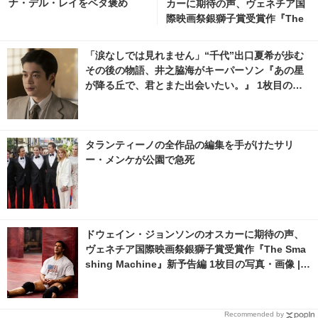
ナ・デル・レイをベタ褒め
カーに期待の声、ヴェネチア国
際映画祭銀獅子賞受賞作『The
Smashing Machine』新予告
編 5枚目の写真・画像 | cinem
「涙なしでは見れません」“千代”出口夏希が歩む
acafe.net
その後の物語、井之脇海がキーパーソン『あの星
が降る丘で、君とまた出会いたい。』 1枚目の写
真・画像 | cinemacafe.net
タランティーノの全作品の編集を手がけたサリ
ー・メンケが公園で急死
ドウェイン・ジョンソンのオスカーに期待の声、
ヴェネチア国際映画祭銀獅子賞受賞作『The Sma
shing Machine』新予告編 1枚目の写真・画像 | c
inemacafe.net
Recommended by