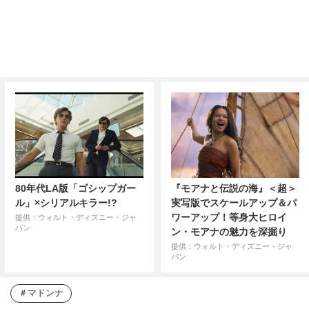
80年代LA版「ゴシップガー
『モアナと伝説の海』＜超＞
ル」×シリアルキラー!?
実写版でスケールアップ＆パ
ワーアップ！等身大ヒロイ
提供：ウォルト・ディズニー・ジャ
パン
ン・モアナの魅力を深掘り
提供：ウォルト・ディズニー・ジャ
パン
マドンナ