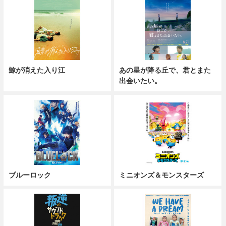
鯨が消えた入り江
あの星が降る丘で、君とまた
出会いたい。
ブルーロック
ミニオンズ＆モンスターズ