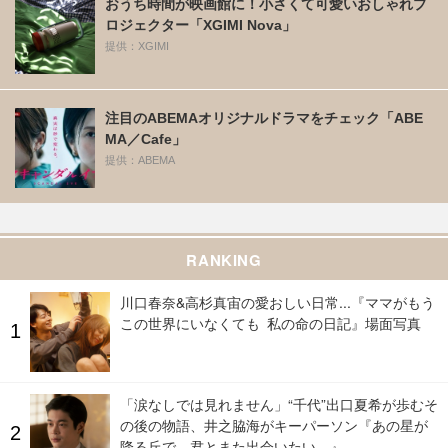
おうち時間が映画館に！小さくて可愛いおしゃれプ
ロジェクター「XGIMI Nova」
提供：XGIMI
注目のABEMAオリジナルドラマをチェック「ABE
MA／Cafe」
提供：ABEMA
RANKING
川口春奈&高杉真宙の愛おしい日常...『ママがもう
この世界にいなくても 私の命の日記』場面写真
「涙なしでは見れません」“千代”出口夏希が歩むそ
の後の物語、井之脇海がキーパーソン『あの星が
降る丘で、君とまた出会いたい。』