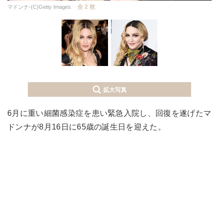
全 2 枚
マドンナ-(C)Getty Images
拡大写真
6月に重い細菌感染症を患い緊急入院し、回復を遂げたマ
ドンナが8月16日に65歳の誕生日を迎えた。