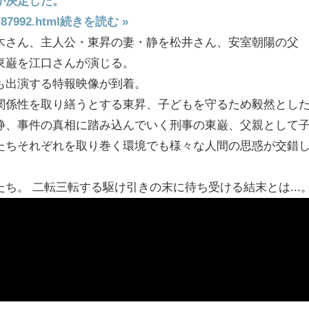
が決定した。
/87992.html
続きを読む »
木さん、主人公・東昇の妻・静を松井さん、安室朝陽の父
東巌を江口さんが演じる。
も出演する特報映像が到着。
関係性を取り繕うとする東昇、子どもを守るため毅然とし
静、事件の真相に踏み込んでいく刑事の東巌、父親として
たちそれぞれを取り巻く環境でも様々な人間の思惑が交錯
ち。 二転三転する駆け引きの末に待ち受ける結末とは...