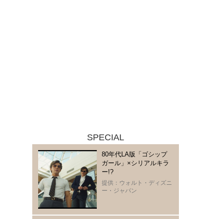
SPECIAL
80年代LA版「ゴシップ
ガール」×シリアルキラ
ー!?
提供：ウォルト・ディズニ
ー・ジャパン