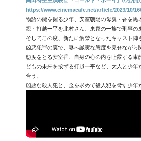
岡田将生主演映画『ゴールド・ボーイ』の公開
https://www.cinemacafe.net/article/2023/10/16
物語の鍵を握る少年、安室朝陽の母親・香を黒
親・打越一平を北村さん、東家の一族で刑事の
そしてこの度、新たに解禁となったキャスト陣
凶悪犯罪の裏で、妻へ誠実な態度を見せながら
態度をとる安室香、自身の心の内を吐露する東
どもの未来を按ずる打越一平など、大人と少年
合う。
凶悪な殺人犯と、金を求めて殺人犯を脅す少年た