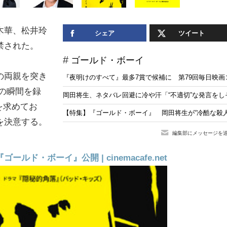
木華、松井玲
シェア
ツイート
禁された。
ゴールド・ボーイ
の両親を突き
『夜明けのすべて』最多7賞で候補に 第79回毎日映画
の瞬間を録
岡田将生、ネタバレ回避に冷や汗「“不適切”な発言を
を求めてお
【特集】『ゴールド・ボーイ』 岡田将生が“冷酷な殺
を決意する。
編集部にメッセージを
・ボーイ』公開 | cinemacafe.net