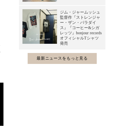
た
子
し
。