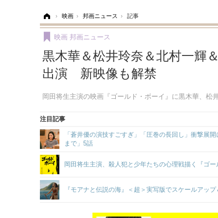
ホーム
›
映画
›
邦画ニュース
›
記事
映画
邦画ニュース
黒木華＆松井玲奈＆北村一輝
出演 新映像も解禁
岡田将生主演の映画『ゴールド・ボーイ』に黒木華、松
注目記事
「蒼井優の演技すごすぎ」「圧巻の長回し」衝撃展開に
まで」5話
岡田将生主演、殺人犯と少年たちの心理戦描く『ゴー
『モアナと伝説の海』＜超＞実写版でスケールアップ