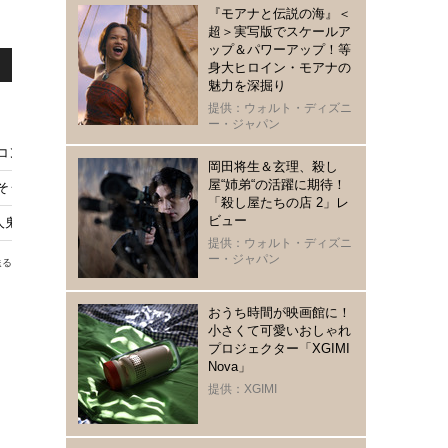
『モアナと伝説の海』＜
超＞実写版でスケールア
ップ＆パワーアップ！等
身大ヒロイン・モアナの
魅力を深掘り
提供：ウォルト・ディズニ
ー・ジャパン
コンクール
岡田将生＆玄理、殺し
屋“姉弟“の活躍に期待！
しそう」 主演作『ゴールド・ボーイ』公開記念舞台挨拶
「殺し屋たちの店 2」レ
ビュー
人鬼”に―卓越した演技力で体現「どこまで非道になれるか」突き詰めた役作
提供：ウォルト・ディズニ
ー・ジャパン
送る
おうち時間が映画館に！
小さくて可愛いおしゃれ
プロジェクター「XGIMI
Nova」
提供：XGIMI