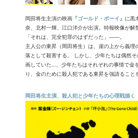
岡田将生主演の映画
『ゴールド・ボーイ』
に黒
奈、北村一輝、江口洋介が出演。特報映像が解
「それは、完全犯罪のはずだった」――。
主人公の東昇（岡田将生）は、崖の上から義理
落として殺害する。 しかし、少年たちは偶然そ
画していた...。少年たちはそれぞれの事情で金
り、金のために殺人犯である東昇を強請ること
岡田将生主演、殺人犯と少年たちの心理戦描く『ゴールド