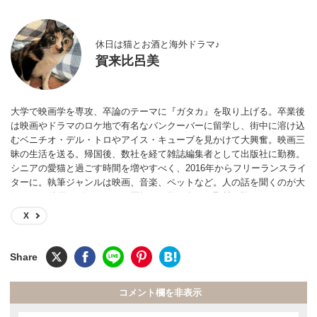
休日は猫とお酒と海外ドラマ♪
賀来比呂美
大学で映画学を専攻、卒論のテーマに『ガタカ』を取り上げる。卒業後
は映画やドラマのロケ地で有名なバンクーバーに留学し、街中に溶け込
むベニチオ・デル・トロやアイス・キューブを見かけて大興奮。映画三
昧の生活を送る。帰国後、数社を経て雑誌編集者として出版社に勤務。
シニアの愛猫と過ごす時間を増やすべく、2016年からフリーランスライ
ターに。執筆ジャンルは映画、音楽、ペットなど。人の話を聞くのが大
好きで、俳優、ピアニスト、医師など数百名への取材経験あり。
X
コメント欄を非表示