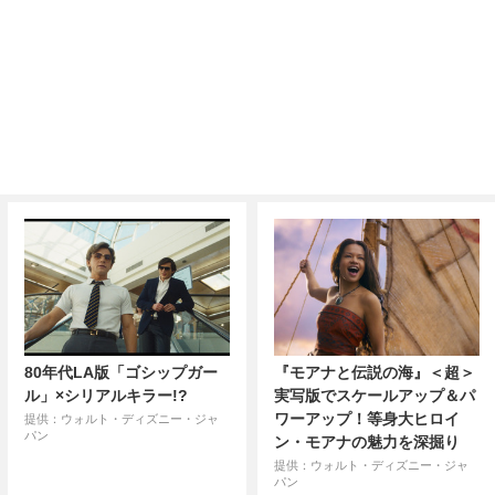
80年代LA版「ゴシップガー
『モアナと伝説の海』＜超＞
ル」×シリアルキラー!?
実写版でスケールアップ＆パ
ワーアップ！等身大ヒロイ
提供：ウォルト・ディズニー・ジャ
パン
ン・モアナの魅力を深掘り
提供：ウォルト・ディズニー・ジャ
パン