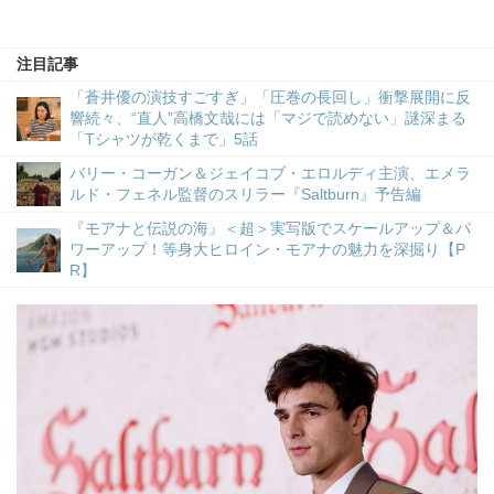
注目記事
「蒼井優の演技すごすぎ」「圧巻の長回し」衝撃展開に反
響続々、“直人”高橋文哉には「マジで読めない」謎深まる
「Tシャツが乾くまで」5話
バリー・コーガン＆ジェイコブ・エロルディ主演、エメラ
ルド・フェネル監督のスリラー『Saltburn』予告編
『モアナと伝説の海』＜超＞実写版でスケールアップ＆パ
ワーアップ！等身大ヒロイン・モアナの魅力を深掘り【P
R】