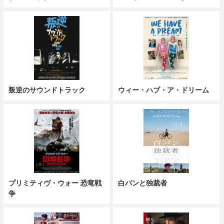
叛逆のサウンドトラック
ウィー・ハブ・ア・ドリーム
プリミティヴ・ウォー 恐竜戦
白パンと独裁者
争