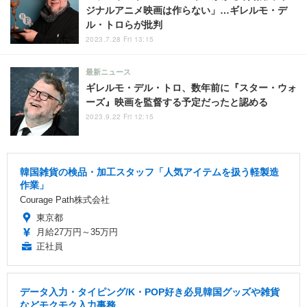
ジナルアニメ映画は作らない」…ギレルモ・デ
ル・トロらが批判
2023.7.28 Fri 13:15
最新ニュース
ギレルモ・デル・トロ、数年前に『スター・ウォ
ーズ』映画を監督する予定だったと認める
2023.9.22 Fri 12:15
韓国雑貨の検品・加工スタッフ「人気アイテムを扱う軽製造
作業」
Courage Path株式会社
東京都
月給27万円～35万円
正社員
データ入力・タイピング/K・POP好き必見韓国グッズや雑貨
などモクモク入力事務