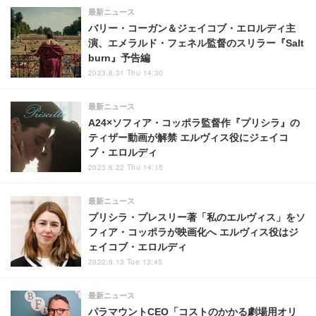
最新ニュース
バリー・コーガン＆ジェイコブ・エロルディ主
演、エメラルド・フェネル監督のスリラー『Salt
burn』予告編
2023.8.31 Thu 14:30
最新ニュース
A24×ソフィア・コッポラ監督作『プリシラ』の
ティザー動画が解禁 エルヴィス役にジェイコ
ブ・エロルディ
2023.6.22 Thu 14:15
最新ニュース
プリシラ・プレスリー著「私のエルヴィス」をソ
フィア・コッポラが映画化へ エルヴィス役はジ
ェイコブ・エロルディ
2022.9.13 Tue 13:45
最新ニュース
パラマウントCEO「コストのかかる劇場用オリ