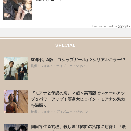
Recommended by
SPECIAL
80年代LA版「ゴシップガール」×シリアルキラー!?
提供：ウォルト・ディズニー・ジャパン
『モアナと伝説の海』＜超＞実写版でスケールアッ
プ＆パワーアップ！等身大ヒロイン・モアナの魅力
を深掘り
提供：ウォルト・ディズニー・ジャパン
岡田将生＆玄理、殺し屋“姉弟“の活躍に期待！ 「殺