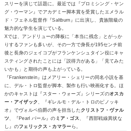
スリーを演じて話題に。最近では『プロミシング・ヤン
グ・ウーマン』でアカデミー脚本賞を受賞したエメラル
ド・フェネル監督作『Saltburn』に出演し、貴族階級の
魅力的な学生を演じている。
Xでは、アンドリューの降板に「本当に残念」とがっか
りするファンも多いが、その一方で身長が195センチ前
後と長身のジェイコブがフランケンシュタイン役にキャ
スティングされたことには「説得力がある」「見てみた
いかも」と期待の声も上がっている。
『Frankenstein』はメアリー・シェリーの同名小説を基
に、デル・トロ監督が脚本、製作も行い映画化する。ほ
かのキャストは『スター・ウォーズ』シリーズの
オスカ
ー・アイザック
、『ギレルモ・デル・トロのピノッキ
オ』でヴォルペ伯爵の声を担当した
クリストフ・ヴァル
ツ
、『Pearl パール』の
ミア・ゴス
、『西部戦線異状な
し』の
フェリックス・カマラー
ら。