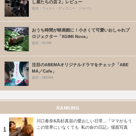
し屋たちの店 2」レビュー
提供：ウォルト・ディズニー・ジャパン
おうち時間が映画館に！小さくて可愛いおしゃれプ
ロジェクター「XGIMI Nova」
提供：XGIMI
注目のABEMAオリジナルドラマをチェック「ABE
MA／Cafe」
提供：ABEMA
RANKING
川口春奈&高杉真宙の愛おしい日常...『ママがもう
この世界にいなくても 私の命の日記』場面写真