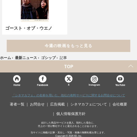
ゴースト・オブ・ウエノ
今週の映画をもっと見る
ホーム
›
最新ニュース
›
ゴシップ
›
記事
TOP
X
Home
Facebook
Instagram
YouTube
「シネマカフェ」の名称を用いた、他社の有料サービスに関するお問合せについて
著者一覧
お問合せ
広告掲載
シネマカフェについて
会社概要
個人情報保護方針
紹介した商品/サービスを購入、契約した場合に、
売上の一部が弊社サイトに還元されることがあります。
当サイトに掲載の記事・見出し・写真・画像の無断転載を禁じます。
Copyright © 2026 IID, Inc.