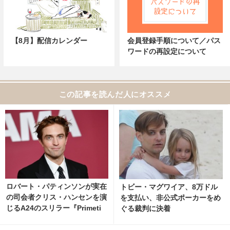
【8月】配信カレンダー
会員登録手順について／パス
ワードの再設定について
この記事を読んだ人にオススメ
ロバート・パティンソンが実在
トビー・マグワイア、8万ドル
の司会者クリス・ハンセンを演
を支払い、非公式ポーカーをめ
じるA24のスリラー『Primeti
ぐる裁判に決着
me』ティザー予告編 2枚目の
写真・画像 | cinemacafe.net