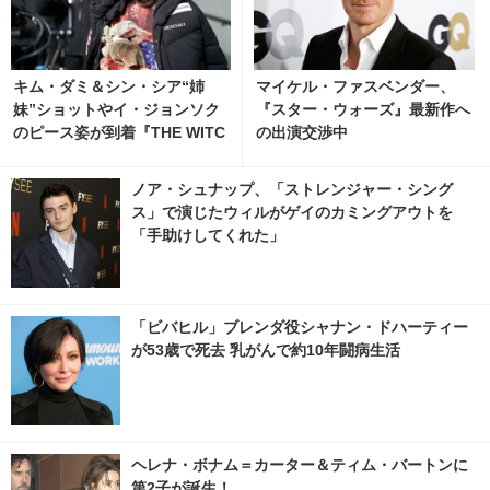
キム・ダミ＆シン・シア“姉
マイケル・ファスベンダー、
妹”ショットやイ・ジョンソク
『スター・ウォーズ』最新作へ
のピース姿が到着『THE WITC
の出演交渉中
H／魔女 ―増殖―』 3枚目の
写真・画像 | cinemacafe.net
ノア・シュナップ、「ストレンジャー・シング
ス」で演じたウィルがゲイのカミングアウトを
「手助けしてくれた」
「ビバヒル」ブレンダ役シャナン・ドハーティー
が53歳で死去 乳がんで約10年闘病生活
ヘレナ・ボナム＝カーター＆ティム・バートンに
第2子が誕生！