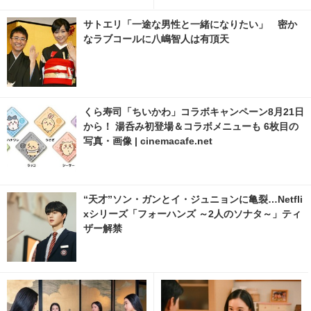
「豊臣兄弟！」30話
枚目の写真・画像 | cinemacaf
e.net
サトエリ「一途な男性と一緒になりたい」 密か
なラブコールに八嶋智人は有頂天
くら寿司「ちいかわ」コラボキャンペーン8月21日
から！ 湯呑み初登場＆コラボメニューも 6枚目の
写真・画像 | cinemacafe.net
“天才”ソン・ガンとイ・ジュニョンに亀裂…Netfli
xシリーズ「フォーハンズ ～2人のソナタ～」ティ
ザー解禁