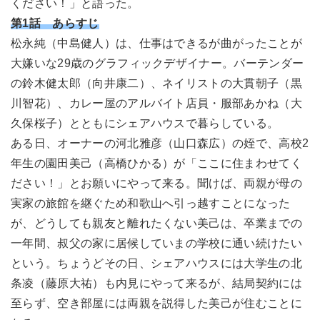
ください！」と語った。
第1話 あらすじ
松永純（中島健人）は、仕事はできるが曲がったことが
大嫌いな29歳のグラフィックデザイナー。バーテンダー
の鈴木健太郎（向井康二）、ネイリストの大貫朝子（黒
川智花）、カレー屋のアルバイト店員・服部あかね（大
久保桜子）とともにシェアハウスで暮らしている。
ある日、オーナーの河北雅彦（山口森広）の姪で、高校2
年生の園田美己（高橋ひかる）が「ここに住まわせてく
ださい！」とお願いにやって来る。聞けば、両親が母の
実家の旅館を継ぐため和歌山へ引っ越すことになった
が、どうしても親友と離れたくない美己は、卒業までの
一年間、叔父の家に居候していまの学校に通い続けたい
という。ちょうどその日、シェアハウスには大学生の北
条凌（藤原大祐）も内見にやって来るが、結局契約には
至らず、空き部屋には両親を説得した美己が住むことに