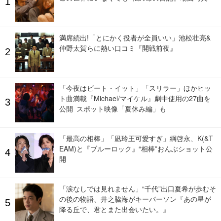
満席続出!「とにかく役者が全員いい」池松壮亮&
仲野太賀らに熱い口コミ『開戦前夜』
「今夜はビート・イット」「スリラー」ほかヒッ
ト曲満載『Michael/マイケル』劇中使用の27曲を
公開 スポット映像「夏休み編」も
「最高の相棒」「凪玲王可愛すぎ」綱啓永、K(&T
EAM)と『ブルーロック』“相棒”おんぶショット公
開
「涙なしでは見れません」“千代”出口夏希が歩むそ
の後の物語、井之脇海がキーパーソン『あの星が
降る丘で、君とまた出会いたい。』