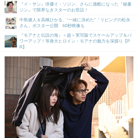
『イ・サン』俳優イ・ソジン、さらに過酷になった『秘書
ジン』で限界なきスターのお世話！
中島健人＆高橋ひかる、“一緒に決めた”「リビングの松永
さん」ポスター公開 60秒映像も
『モアナと伝説の海』＜超＞実写版でスケールアップ＆パ
ワーアップ！等身大ヒロイン・モアナの魅力を深掘り【P
R】