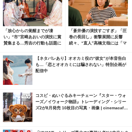
「放心からの覚醒までが凄
「蒼井優の演技すごすぎ」「圧
い」“市”宮﨑あおいの演技に賞
巻の長回し」衝撃展開に反響
賛集まる…秀吉の行動も話題に
続々、“直人”高橋文哉には「マ
「豊臣兄弟！」30話 7枚目の写
ジで読めない」謎深まる「Tシ
真・画像 | cinemacafe.net
ャツが乾くまで」5話
【ネタバレあり】オオカミ役の“彼女”が本音告白
も…「恋とオオカミには騙されない」特別企画が
配信中
コスビ・ぬいぐるみキーチェーン『スター・ウォ
ーズ／イウォーク物語』トレーディング・シリー
ズ2が8月発売 10枚目の写真・画像 | cinemacafe.
net