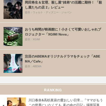
岡田将生＆玄理、殺し屋“姉弟“の活躍に期待！ 「殺
し屋たちの店 2」レビュー
提供：ウォルト・ディズニー・ジャパン
おうち時間が映画館に！小さくて可愛いおしゃれプ
ロジェクター「XGIMI Nova」
提供：XGIMI
注目のABEMAオリジナルドラマをチェック「ABE
MA／Cafe」
提供：ABEMA
RANKING
川口春奈&高杉真宙の愛おしい日常...『ママがもう
この世界にいなくても 私の命の日記』場面写真