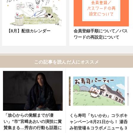
【8月】配信カレンダー
会員登録手順について／パス
ワードの再設定について
この記事を読んだ人にオススメ
「放心からの覚醒までが凄
くら寿司「ちいかわ」コラボキ
い」“市”宮﨑あおいの演技に賞
ャンペーン8月21日から！ 湯呑
賛集まる…秀吉の行動も話題に
み初登場＆コラボメニューも 3