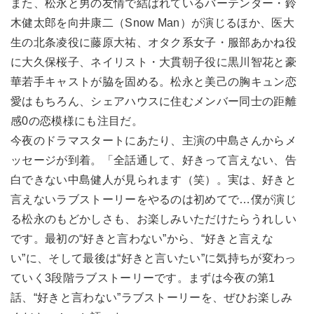
また、松永と男の友情で結ばれているバーテンダー・鈴
木健太郎を向井康二（Snow Man）が演じるほか、医大
生の北条凌役に藤原大祐、オタク系女子・服部あかね役
に大久保桜子、ネイリスト・大貫朝子役に黒川智花と豪
華若手キャストが脇を固める。松永と美己の胸キュン恋
愛はもちろん、シェアハウスに住むメンバー同士の距離
感0の恋模様にも注目だ。
今夜のドラマスタートにあたり、主演の中島さんからメ
ッセージが到着。「全話通して、好きって言えない、告
白できない中島健人が見られます（笑）。実は、好きと
言えないラブストーリーをやるのは初めてで…僕が演じ
る松永のもどかしさも、お楽しみいただけたらうれしい
です。最初の“好きと言わない”から、“好きと言えな
い”に、そして最後は“好きと言いたい”に気持ちが変わっ
ていく3段階ラブストーリーです。まずは今夜の第1
話、“好きと言わない”ラブストーリーを、ぜひお楽しみ