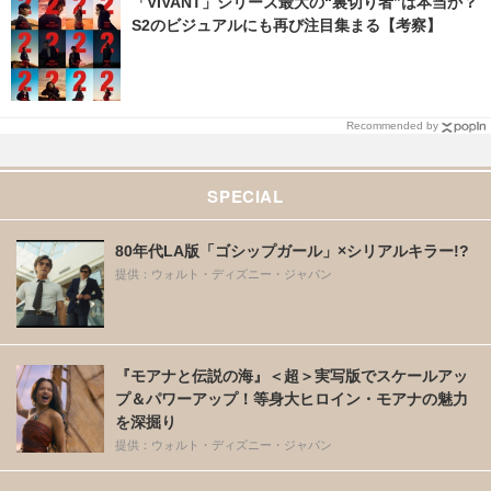
「VIVANT」シリーズ最大の“裏切り者”は本当か？
S2のビジュアルにも再び注目集まる【考察】
Recommended by
SPECIAL
80年代LA版「ゴシップガール」×シリアルキラー!?
提供：ウォルト・ディズニー・ジャパン
『モアナと伝説の海』＜超＞実写版でスケールアッ
プ＆パワーアップ！等身大ヒロイン・モアナの魅力
を深掘り
提供：ウォルト・ディズニー・ジャパン