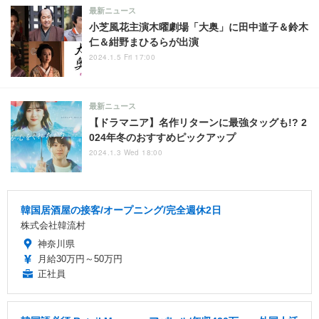
最新ニュース
小芝風花主演木曜劇場「大奥」に田中道子＆鈴木
仁＆紺野まひるらが出演
2024.1.5 Fri 17:00
最新ニュース
【ドラマニア】名作リターンに最強タッグも!? 2
024年冬のおすすめピックアップ
2024.1.3 Wed 18:00
韓国居酒屋の接客/オープニング/完全週休2日
株式会社韓流村
神奈川県
月給30万円～50万円
正社員