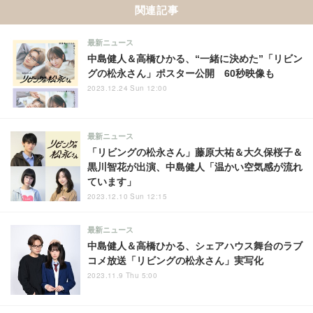
関連記事
最新ニュース
中島健人＆高橋ひかる、“一緒に決めた”「リビン
グの松永さん」ポスター公開 60秒映像も
2023.12.24 Sun 12:00
最新ニュース
「リビングの松永さん」藤原大祐＆大久保桜子＆
黒川智花が出演、中島健人「温かい空気感が流れ
ています」
2023.12.10 Sun 12:15
最新ニュース
中島健人＆高橋ひかる、シェアハウス舞台のラブ
コメ放送「リビングの松永さん」実写化
2023.11.9 Thu 5:00