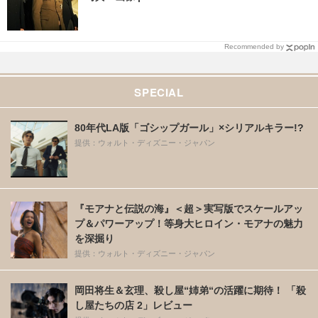
Recommended by
SPECIAL
80年代LA版「ゴシップガール」×シリアルキラー!?
提供：ウォルト・ディズニー・ジャパン
『モアナと伝説の海』＜超＞実写版でスケールアッ
プ＆パワーアップ！等身大ヒロイン・モアナの魅力
を深掘り
提供：ウォルト・ディズニー・ジャパン
岡田将生＆玄理、殺し屋“姉弟“の活躍に期待！ 「殺
し屋たちの店 2」レビュー