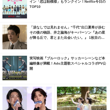
イン「恋は飴模様」もランクイン！Netflix今日の
TOP10
「涙なしでは見れません」“千代”出口夏希が歩む
その後の物語、井之脇海がキーパーソン『あの星
が降る丘で、君とまた出会いたい。』 1枚目の写
真・画像 | cinemacafe.net
実写映画『ブルーロック』サッカーシーンなど本
編映像が満載！Ado主題歌スペシャルコラボPV公
開