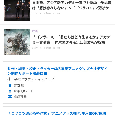
日本勢、アジア版アカデミー賞でも快挙 作品賞
は『悪は存在しない』＆『ゴジラ-1.0』2冠ほか
2024.3.11 Mon 17:15
映画
『ゴジラ-1.0』『君たちはどう生きるか』アカデ
ミー賞受賞！ 神木隆之介＆浜辺美波らが祝福
2024.3.11 Mon 16:30
制作・編集・校正・ライター/3名募集アニメグッズ会社デザイ
ン制作サポート服装自由
株式会社アヴァンティスタッフ
東京都
時給1,850円
派遣社員
「コツコツ進める軽作業」/アニメグッズ梱包/即入寮OK/長期