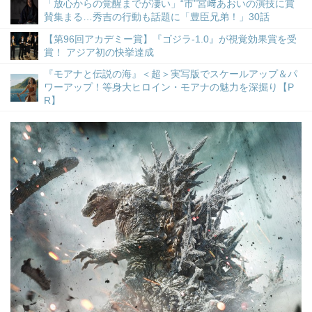
「放心からの覚醒までが凄い」“市”宮﨑あおいの演技に賞
賛集まる…秀吉の行動も話題に「豊臣兄弟！」30話
【第96回アカデミー賞】『ゴジラ-1.0』が視覚効果賞を受
賞！ アジア初の快挙達成
『モアナと伝説の海』＜超＞実写版でスケールアップ＆パ
ワーアップ！等身大ヒロイン・モアナの魅力を深掘り【P
R】