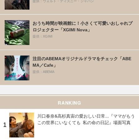
提供：ウォルト・ディズニー・ジャパン
おうち時間が映画館に！小さくて可愛いおしゃれプ
ロジェクター「XGIMI Nova」
提供：XGIMI
注目のABEMAオリジナルドラマをチェック「ABE
MA／Cafe」
提供：ABEMA
RANKING
川口春奈&高杉真宙の愛おしい日常...『ママがもう
この世界にいなくても 私の命の日記』場面写真