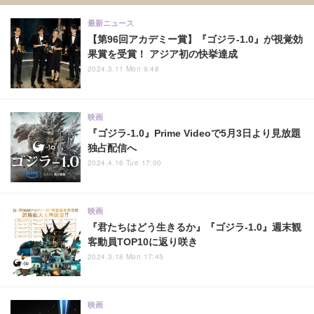
最新ニュース
【第96回アカデミー賞】『ゴジラ-1.0』が視覚効
果賞を受賞！ アジア初の快挙達成
2024.3.11 Mon 9:48
映画
『ゴジラ-1.0』Prime Videoで5月3日より見放題
独占配信へ
2024.4.16 Tue 17:00
映画
『君たちはどう生きるか』『ゴジラ-1.0』週末観
客動員TOP10に返り咲き
2024.3.18 Mon 17:45
映画