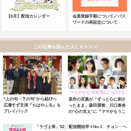
【8月】配信カレンダー
会員登録手順について／パス
ワードの再設定について
この記事を読んだ人にオススメ
“上の句・下の句”から結びへ
原作の言葉が「ずっと心に刺さ
広瀬すず主演『ちはやふる』を
ったまま」森田望智、川口春奈
プレイバック
の“心の支え”に『ママがもうこ
の世界にいなくても 私の命の
日記』新キャスト
「ラヴ上等」S2、配信開始早々No.1 チョン・ヘ