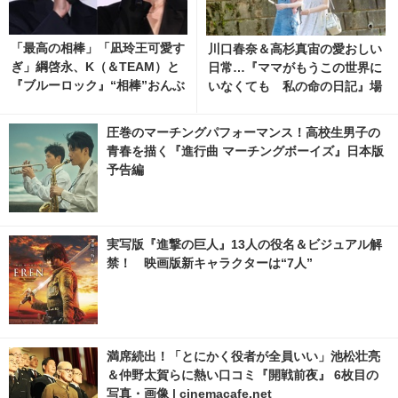
「最高の相棒」「凪玲王可愛す
川口春奈＆高杉真宙の愛おしい
ぎ」綱啓永、K（＆TEAM）と
日常…『ママがもうこの世界に
『ブルーロック』“相棒”おんぶ
いなくても 私の命の日記』場
ショット公開
面写真 3枚目の写真・画像 | ci
nemacafe.net
圧巻のマーチングパフォーマンス！高校生男子の
青春を描く『進行曲 マーチングボーイズ』日本版
予告編
実写版『進撃の巨人』13人の役名＆ビジュアル解
禁！ 映画版新キャラクターは“7人”
満席続出！「とにかく役者が全員いい」池松壮亮
＆仲野太賀らに熱い口コミ『開戦前夜』 6枚目の
写真・画像 | cinemacafe.net