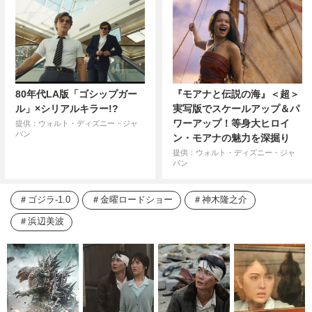
80年代LA版「ゴシップガー
『モアナと伝説の海』＜超＞
ル」×シリアルキラー!?
実写版でスケールアップ＆パ
ワーアップ！等身大ヒロイ
提供：ウォルト・ディズニー・ジャ
パン
ン・モアナの魅力を深掘り
提供：ウォルト・ディズニー・ジャ
パン
ゴジラ-1.0
金曜ロードショー
神木隆之介
浜辺美波