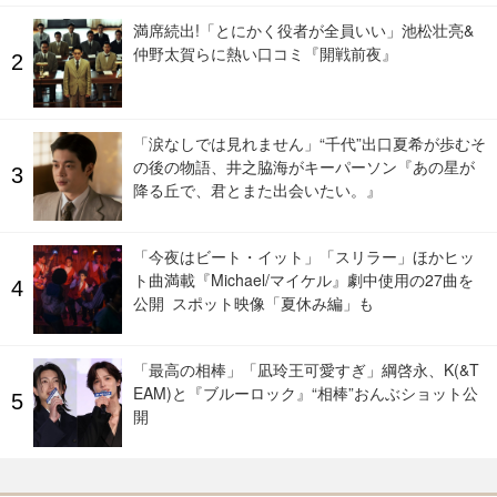
満席続出!「とにかく役者が全員いい」池松壮亮&
仲野太賀らに熱い口コミ『開戦前夜』
「涙なしでは見れません」“千代”出口夏希が歩むそ
の後の物語、井之脇海がキーパーソン『あの星が
降る丘で、君とまた出会いたい。』
「今夜はビート・イット」「スリラー」ほかヒッ
ト曲満載『Michael/マイケル』劇中使用の27曲を
公開 スポット映像「夏休み編」も
「最高の相棒」「凪玲王可愛すぎ」綱啓永、K(&T
EAM)と『ブルーロック』“相棒”おんぶショット公
開