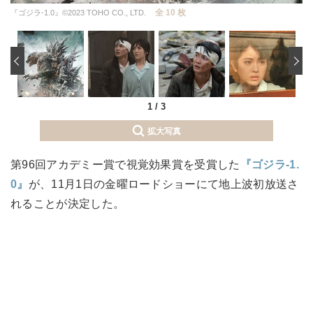
全 10 枚
『ゴジラ-1.0』©2023 TOHO CO., LTD.
‹
1
/
3
拡大写真
第96回アカデミー賞で視覚効果賞を受賞した
『ゴジラ-1.
0』
が、11月1日の金曜ロードショーにて地上波初放送さ
れることが決定した。