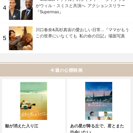
がウィル・スミスと共演へ アクションスリラー
『Supermax』
川口春奈&高杉真宙の愛おしい日常...『ママがもう
この世界にいなくても 私の命の日記』場面写真
今週の公開映画
鯨が消えた入り江
あの星が降る丘で、君とまた
出会いたい。