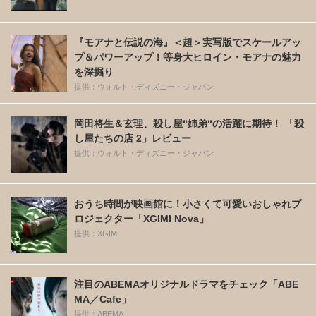
『モアナと伝説の海』＜超＞実写版でスケールアッ
プ＆パワーアップ！等身大ヒロイン・モアナの魅力
を深掘り
提供：ウォルト・ディズニー・ジャパン
岡田将生＆玄理、殺し屋“姉弟“の活躍に期待！ 「殺
し屋たちの店 2」レビュー
提供：ウォルト・ディズニー・ジャパン
おうち時間が映画館に！小さくて可愛いおしゃれプ
ロジェクター「XGIMI Nova」
提供：XGIMI
注目のABEMAオリジナルドラマをチェック「ABE
MA／Cafe」
提供：ABEMA