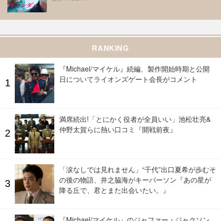
RANKING
『Michael/マイケル』続編、製作開始時期と公開
日についてライオンズゲート会長がコメント
満席続出!「とにかく役者が全員いい」池松壮亮&
仲野太賀らに熱い口コミ『開戦前夜』
「涙なしでは見れません」“千代”出口夏希が歩むそ
の後の物語、井之脇海がキーパーソン『あの星が
降る丘で、君とまた出会いたい。』
『Michael/マイケル』のジャファー・ジャクソン