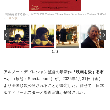
『映画を愛する君へ』© 2024 CG Cinéma / Scala Films / Arte France Cinéma / Hill Vall
全 5 枚
e
‹
1
/
2
アルノー・デプレシャン監督の最新作
『映画を愛する君
へ』
（原題：Spectateurs!）が、2025年1月31日（金）
より全国順次公開されることが決定した。併せて、日本
版ティザーポスターと場面写真が解禁された。