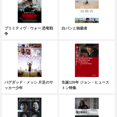
プリミティヴ・ウォー 恐竜戦
白パンと独裁者
争
バグダッド・メッシ 片足のサ
生誕120年 ジョン・ヒュース
ッカー少年
トン特集