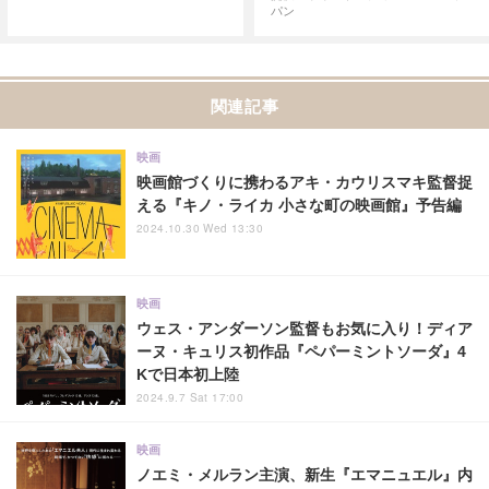
パン
関連記事
映画
映画館づくりに携わるアキ・カウリスマキ監督捉
える『キノ・ライカ 小さな町の映画館』予告編
2024.10.30 Wed 13:30
映画
ウェス・アンダーソン監督もお気に入り！ディア
ーヌ・キュリス初作品『ペパーミントソーダ』4
Kで日本初上陸
2024.9.7 Sat 17:00
映画
ノエミ・メルラン主演、新生『エマニュエル』内