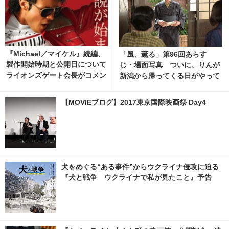
『Michael／マイケル』続編、
「風、薫る」第96回あらす
製作開始時期と公開日について
じ・場面写真 ついに、りんが
ライオンズゲート会長がコメン
新潟から帰ってくる日がやって
ト 6枚目の写真・画像 | cinem
くる…8月10日放送 8枚目の写
acafe.net
真・画像 | cinemacafe.net
【MOVIEブログ】2017東京国際映画祭 Day4
犬をめぐる“ある事件”からウクライナ侵攻に迫る
『犬と戦争 ウクライナで私が見たこと』予告