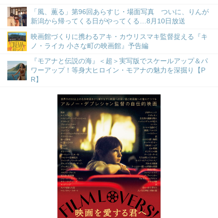
「風、薫る」第96回あらすじ・場面写真 ついに、りんが
新潟から帰ってくる日がやってくる…8月10日放送
映画館づくりに携わるアキ・カウリスマキ監督捉える『キ
ノ・ライカ 小さな町の映画館』予告編
『モアナと伝説の海』＜超＞実写版でスケールアップ＆パ
ワーアップ！等身大ヒロイン・モアナの魅力を深掘り【P
R】