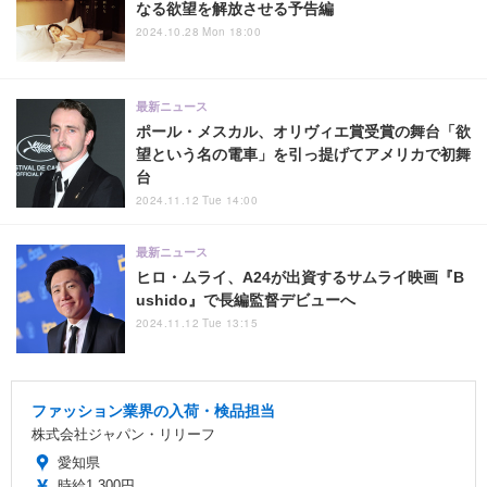
なる欲望を解放させる予告編
2024.10.28 Mon 18:00
最新ニュース
ポール・メスカル、オリヴィエ賞受賞の舞台「欲
望という名の電車」を引っ提げてアメリカで初舞
台
2024.11.12 Tue 14:00
最新ニュース
ヒロ・ムライ、A24が出資するサムライ映画『B
ushido』で長編監督デビューへ
2024.11.12 Tue 13:15
ファッション業界の入荷・検品担当
株式会社ジャパン・リリーフ
愛知県
時給1,300円