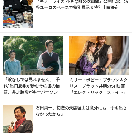
『キノ・ライカ 小さな町の映画館』公開記念、渋
谷ユーロスペースで特別展示＆特別上映決定
「涙なしでは見れません」“千
ミリー・ボビー・ブラウン＆ク
代”出口夏希が歩むその後の物
リス・プラット共演のSF映画
語、井之脇海がキーパーソン
『エレクトリック・ステイト』
『あの星が降る丘で、君とまた
2025年配信決定
出会いたい。』 2枚目の写真・
石田純一、初恋の失恋理由は意外にも「手を出さ
画像 | cinemacafe.net
なかったから」！