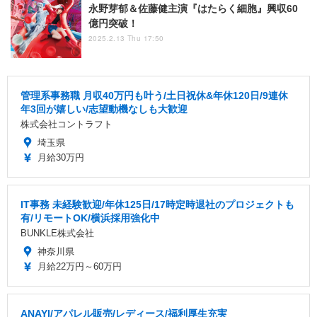
永野芽郁＆佐藤健主演『はたらく細胞』興収60
億円突破！
2025.2.13 Thu 17:50
管理系事務職 月収40万円も叶う/土日祝休&年休120日/9連休
年3回が嬉しい/志望動機なしも大歓迎
株式会社コントラフト
埼玉県
月給30万円
IT事務 未経験歓迎/年休125日/17時定時退社のプロジェクトも
有/リモートOK/横浜採用強化中
BUNKLE株式会社
神奈川県
月給22万円～60万円
ANAYI/アパレル販売/レディース/福利厚生充実