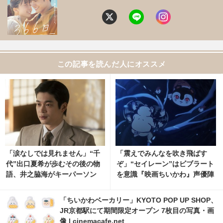
この記事を読んだ人にオススメ
「涙なしでは見れません」“千
「震えでみんなを吹き飛ばす
代”出口夏希が歩むその後の物
ぞ」“セイレーン”はビブラート
語、井之脇海がキーパーソン
を意識『映画ちいかわ』声優陣
『あの星が降る丘で、君とまた
インタビュー公開 2枚目の写
出会いたい。』
真・画像 | cinemacafe.net
「ちいかわベーカリー」KYOTO POP UP SHOP、
JR京都駅にて期間限定オープン 7枚目の写真・画
像 | cinemacafe.net