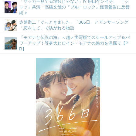
「サッカー見てる場合じゃない」!? 松山ケンイチ、「Tシ
ャツ」共演・高橋文哉の『ブルーロック』鑑賞報告に反響
続々
赤楚衛二「ぐっときました」「366日」とアンサーソング
「恋をして」で紡がれる物語
『モアナと伝説の海』＜超＞実写版でスケールアップ＆パ
ワーアップ！等身大ヒロイン・モアナの魅力を深掘り【P
R】