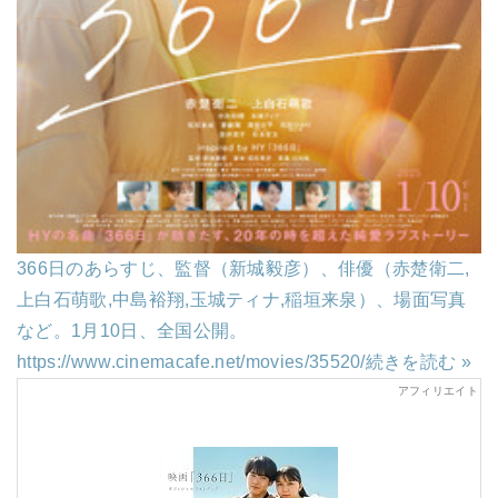
366日のあらすじ、監督（新城毅彦）、俳優（赤楚衛二,
上白石萌歌,中島裕翔,玉城ティナ,稲垣来泉）、場面写真
など。1月10日、全国公開。
https://www.cinemacafe.net/movies/35520/
続きを読む »