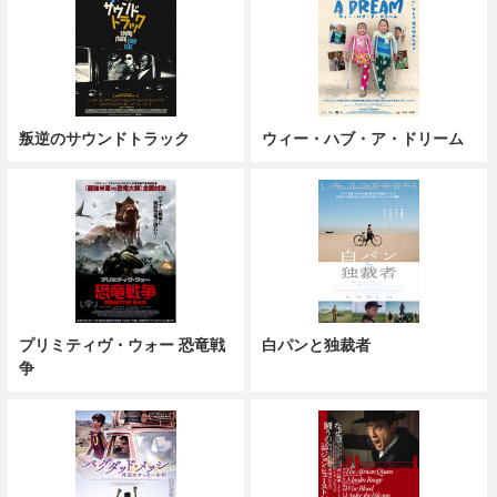
叛逆のサウンドトラック
ウィー・ハブ・ア・ドリーム
プリミティヴ・ウォー 恐竜戦
白パンと独裁者
争