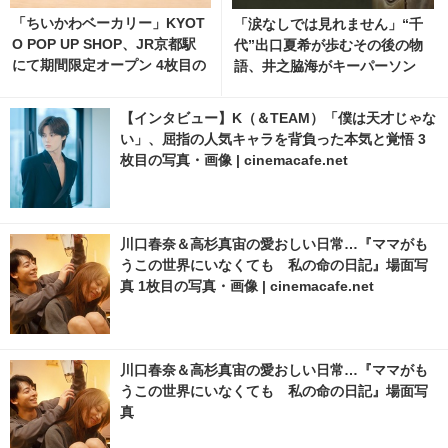
「ちいかわベーカリー」KYOT
「涙なしでは見れません」“千
O POP UP SHOP、JR京都駅
代”出口夏希が歩むその後の物
にて期間限定オープン 4枚目の
語、井之脇海がキーパーソン
写真・画像 | cinemacafe.net
『あの星が降る丘で、君とまた
出会いたい。』 9枚目の写真・
【インタビュー】K（＆TEAM）「僕は天才じゃな
画像 | cinemacafe.net
い」、屈指の人気キャラを背負った本気と覚悟 3
枚目の写真・画像 | cinemacafe.net
川口春奈＆高杉真宙の愛おしい日常…『ママがも
うこの世界にいなくても 私の命の日記』場面写
真 1枚目の写真・画像 | cinemacafe.net
川口春奈＆高杉真宙の愛おしい日常…『ママがも
うこの世界にいなくても 私の命の日記』場面写
真