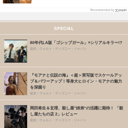
Recommended by
SPECIAL
80年代LA版「ゴシップガール」×シリアルキラー!?
提供：ウォルト・ディズニー・ジャパン
『モアナと伝説の海』＜超＞実写版でスケールアッ
プ＆パワーアップ！等身大ヒロイン・モアナの魅力
を深掘り
提供：ウォルト・ディズニー・ジャパン
岡田将生＆玄理、殺し屋“姉弟“の活躍に期待！ 「殺
し屋たちの店 2」レビュー
提供：ウォルト・ディズニー・ジャパン