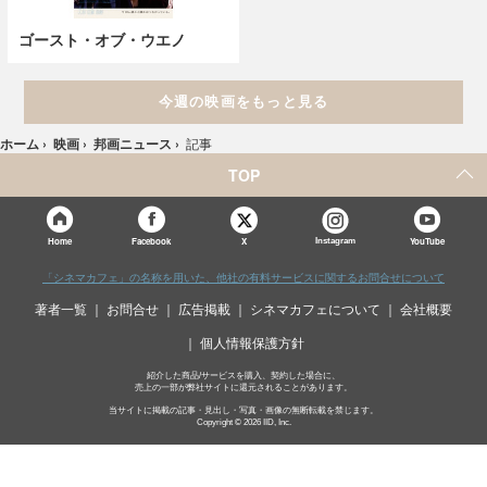
ゴースト・オブ・ウエノ
今週の映画をもっと見る
ホーム
›
映画
›
邦画ニュース
›
記事
TOP
X
Home
Facebook
Instagram
YouTube
「シネマカフェ」の名称を用いた、他社の有料サービスに関するお問合せについて
著者一覧
お問合せ
広告掲載
シネマカフェについて
会社概要
個人情報保護方針
紹介した商品/サービスを購入、契約した場合に、
売上の一部が弊社サイトに還元されることがあります。
当サイトに掲載の記事・見出し・写真・画像の無断転載を禁じます。
Copyright © 2026 IID, Inc.