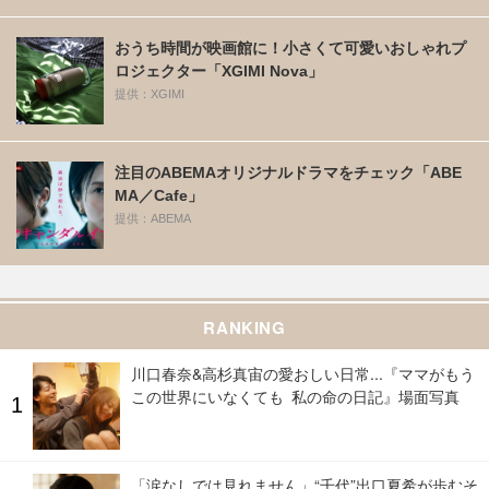
おうち時間が映画館に！小さくて可愛いおしゃれプ
ロジェクター「XGIMI Nova」
提供：XGIMI
注目のABEMAオリジナルドラマをチェック「ABE
MA／Cafe」
提供：ABEMA
RANKING
川口春奈&高杉真宙の愛おしい日常...『ママがもう
この世界にいなくても 私の命の日記』場面写真
「涙なしでは見れません」“千代”出口夏希が歩むそ