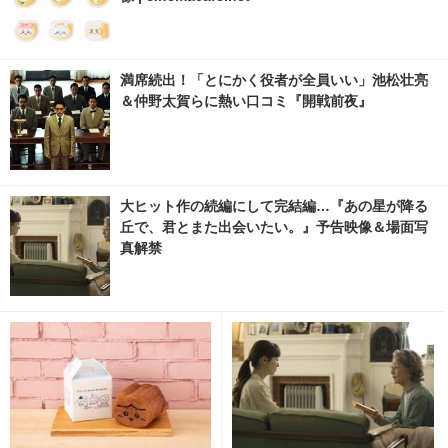
満席続出！「とにかく役者が全員いい」池松壮亮
＆仲野太賀らに熱い口コミ『開戦前夜』
大ヒット作の続編にして完結編…『あの星が降る
丘で、君とまた出会いたい。』予告映像＆場面写
真解禁