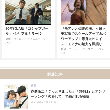
80年代LA版「ゴシップガー
『モアナと伝説の海』＜超＞
ル」×シリアルキラー!?
実写版でスケールアップ＆パ
ワーアップ！等身大ヒロイ
提供：ウォルト・ディズニー・ジャ
パン
ン・モアナの魅力を深掘り
提供：ウォルト・ディズニー・ジャ
パン
関連記事
映画
赤楚衛二「ぐっときました」「366日」とアンサ
ーソング「恋をして」で紡がれる物語
2024.12.24 Tue 8:00