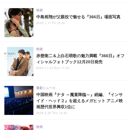
映画
中島裕翔が父親役で魅せる『366日』場面写真
2025.1.17 Fri 15:00
映画
赤楚衛二＆上白石萌歌の魅力満載『366日』オフ
ィシャルフォトブック12月20日発売
2024.11.24 Sun 17:00
最新ニュース
中国映画『ナタ ～魔童降臨～』続編、『インサ
イド・ヘッド２』を超えるメガヒット アニメ映
画歴代世界興収1位に
2025.2.20 Thu 13:30
映画