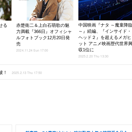
中国映画『ナタ ～魔童降
せる
赤楚衛二＆上白石萌歌の魅
～』続編、『インサイド・
力満載『366日』オフィシャ
ヘッド２』を超えるメガヒ
ルフォトブック12月20日発
ット アニメ映画歴代世界
売
収1位に
2024.11.24 Sun 17:00
2025.2.20 Thu 13:30
破！
2025.2.13 Thu 17:50