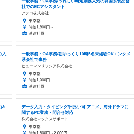
一般事務・OA事務/うれしい時短勤務人気の韓国系食品会
社でのECアシスタント
アデコ株式会社
東京都
時給1,800円～
派遣社員
の入
一般事務・OA事務/朝ゆっくり10時5名未経験OKエンタメ
系会社で事務
ヒューマンリソシア株式会社
東京都
時給1,900円
派遣社員
由&
データ入力・タイピング/日払い可 アニメ、海外ドラマに
関するPC業務・問合せ対応
株式会社マックスサポート
東京都
時給1,800円～2,000円