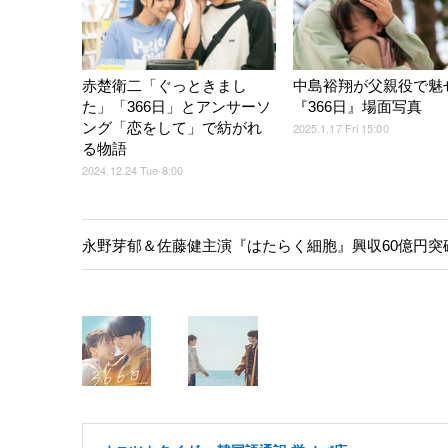
赤楚衛二「ぐっときまし
中島裕翔が父親役で魅
た」「366日」とアンサーソ
『366日』場面写真
ング「恋をして」で紡がれ
2025.1.17 Fri 15:00
る物語
2024.12.24 Tue 8:00
永野芽郁＆佐藤健主演『はたらく細胞』興収60億円突