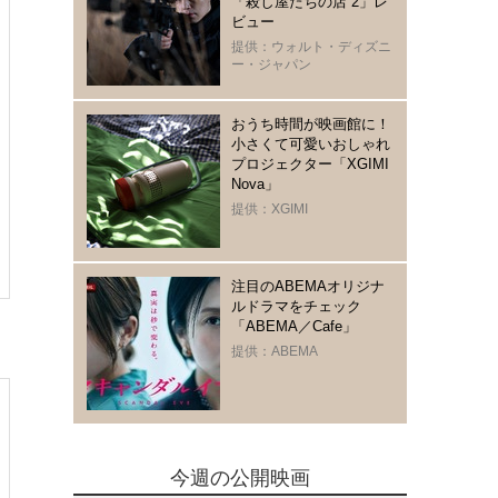
「殺し屋たちの店 2」レ
ビュー
提供：ウォルト・ディズニ
ー・ジャパン
おうち時間が映画館に！
小さくて可愛いおしゃれ
プロジェクター「XGIMI
Nova」
提供：XGIMI
注目のABEMAオリジナ
ルドラマをチェック
「ABEMA／Cafe」
提供：ABEMA
今週の公開映画