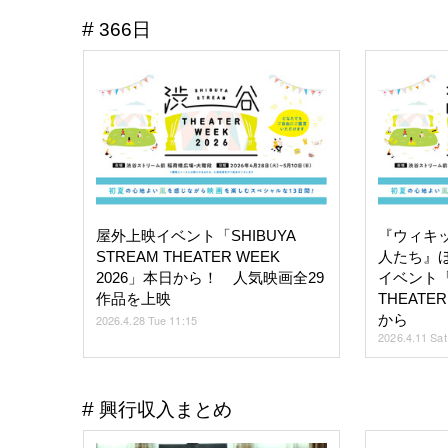
366日
屋外上映イベント「SHIBUYA
『ウィキ
STREAM THEATER WEEK
人たち』ほ
2026」本日から！ 人気映画全29
イベント「S
作品を上映
THEATER
から
2026.4.28 Tue 11:15
2026.4.11 Sat
興行収入まとめ