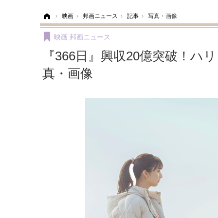
ホーム
›
映画
›
邦画ニュース
›
記事
›
写真・画像
映画
邦画ニュース
『366日』興収20億突破！ハ
真・画像