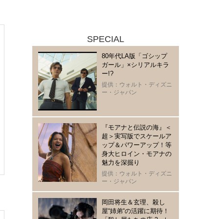
SPECIAL
80年代LA版「ゴシップ
ガール」×シリアルキラ
ー!?
提供：ウォルト・ディズニ
ー・ジャパン
『モアナと伝説の海』＜
超＞実写版でスケールア
ップ＆パワーアップ！等
身大ヒロイン・モアナの
魅力を深掘り
提供：ウォルト・ディズニ
ー・ジャパン
岡田将生＆玄理、殺し
屋“姉弟“の活躍に期待！