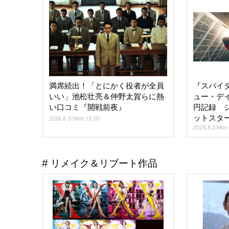
満席続出！「とにかく役者が全員
『スパイ
いい」池松壮亮＆仲野太賀らに熱
ュー・デイ
い口コミ『開戦前夜』
円記録 シ
ットスタ
2026.8.5 Wed 13:00
2026.8.3 Mon
リメイク＆リブート作品