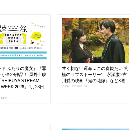
ッド ふたりの魔女』『罪
甘く切ない運命…この春観たい“究
か全29作品！ 屋外上映
極のラブストーリー” 永瀬廉×吉
HIBUYA STREAM
川愛の映画『鬼の花嫁』など3選
2026.3.22 Sun 13:30
 WEEK 2026」4月28日
 14:00