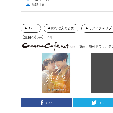
派遣社員
366日
興行収入まとめ
リメイク＆リブ
【注目の記事】[PR]
映画、海外ドラマ、テ
シェア
ポスト