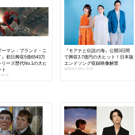
ダーマン：ブランド・ニ
『モアナと伝説の海』公開3日間
』初日興収5億6543万
で興収3.7億円の大ヒット！日本版
リーズ歴代No.1の大ヒ
エンドソング収録映像解禁
2026.8.3 Mon 16:00
ート
 16:15