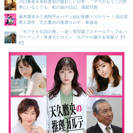
川口春奈＆高杉真宙の愛おしい日常…『ママがもうこの世
界にいなくても 私の命の日記』場面写真
橋本環奈＆三浦翔平がバディ組む医療ミステリー！ 知念実
希人原作「天久鷹央の推理カルテ」春放送
『モアナと伝説の海』＜超＞実写版でスケールアップ＆パ
ワーアップ！等身大ヒロイン・モアナの魅力を深掘り【P
R】