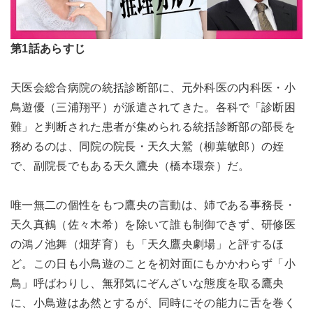
第1話あらすじ
天医会総合病院の統括診断部に、元外科医の内科医・小
鳥遊優（三浦翔平）が派遣されてきた。各科で「診断困
難」と判断された患者が集められる統括診断部の部長を
務めるのは、同院の院長・天久大鷲（柳葉敏郎）の姪
で、副院長でもある天久鷹央（橋本環奈）だ。
唯一無二の個性をもつ鷹央の言動は、姉である事務長・
天久真鶴（佐々木希）を除いて誰も制御できず、研修医
の鴻ノ池舞（畑芽育）も「天久鷹央劇場」と評するほ
ど。この日も小鳥遊のことを初対面にもかかわらず「小
鳥」呼ばわりし、無邪気にぞんざいな態度を取る鷹央
に、小鳥遊はあ然とするが、同時にその能力に舌を巻く