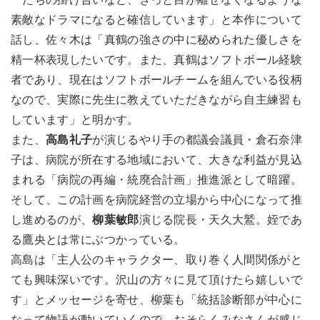
素敵なドラマになると確信しています」と本作について
話し、佐々木は「真鶴の強さの中に秘められた優しさを
精一杯表現したいです。また、真鶴はソフトボール経験
者であり、現在はソフトボールチームを組んでいる役柄
なので、実際に先生に教えていただきながら自主練習も
しています」と明かす。
また、
高島礼子
が演じるやり手の都議会議員・倉石奈津
子は、病院が所在する地域において、大きな利益が見込
まれる「病院の再編・統廃合計画」推進派として暗躍。
そして、この計画を病院経営の立場から中心になって推
し進めるのが、
柳葉敏郎
演じる院長・天久大鷲。姪であ
る鷹央とは常にぶつかっている。
高島は「主人公のキャラクター、取り巻く人間関係がと
ても興味深いです。沢山の方々に見て頂けたら嬉しいで
す」とメッセージを寄せ、柳葉も「統括診断部が中心に
なって物語が動いていくので、おそらくみなさんが感じ