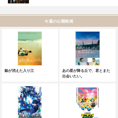
今週の公開映画
鯨が消えた入り江
あの星が降る丘で、君とまた
出会いたい。