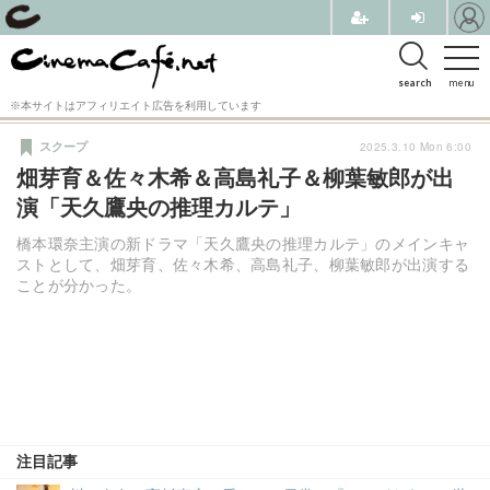
search
menu
※本サイトはアフィリエイト広告を利用しています
2025.3.10 Mon 6:00
スクープ
畑芽育＆佐々木希＆高島礼子＆柳葉敏郎が出
演「天久鷹央の推理カルテ」
橋本環奈主演の新ドラマ「天久鷹央の推理カルテ」のメインキャ
ストとして、畑芽育、佐々木希、高島礼子、柳葉敏郎が出演する
ことが分かった。
注目記事