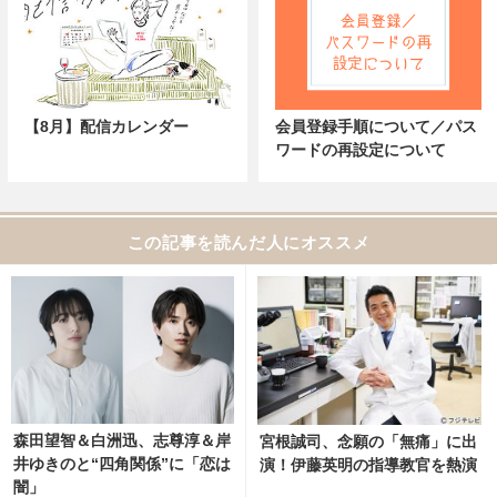
【8月】配信カレンダー
会員登録手順について／パス
ワードの再設定について
この記事を読んだ人にオススメ
森田望智＆白洲迅、志尊淳＆岸
宮根誠司、念願の「無痛」に出
井ゆきのと“四角関係”に「恋は
演！伊藤英明の指導教官を熱演
闇」