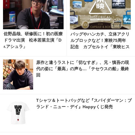
佐野晶哉、研修医に！初の医療
バッグやハンカチ、立体アクリ
ドラマ出演 松本若菜主演「D
ルブロックなど！東映75周年
r.アシュラ」
記念 カプセルトイ「東映ヒス
トリカルグッズコレクション」
8月発売
原作と違うラストに「切なすぎ」、兄・慎吾の現
代の姿に「最高」の声も…「テセウスの船」最終
回
Tシャツ＆トートバッグなど『スパイダーマン：ブ
ランド・ニュー・デイ』Happyくじ発売