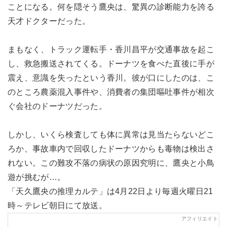
ことになる。何を隠そう鷹央は、驚異の診断能力を誇る
天才ドクターだった。
まもなく、トラック運転手・香川昌平が交通事故を起こ
し、救急搬送されてくる。ドーナツを食べた直後に手が
震え、意識を失ったという香川。彼が口にしたのは、こ
のところ農薬混入事件や、消費者の集団嘔吐事件が相次
ぐ会社のドーナツだった。
しかし、いくら検査しても体に異常は見当たらないどこ
ろか、事故車内で回収したドーナツからも毒物は検出さ
れない。この難攻不落の病状の原因究明に、鷹央と小鳥
遊が挑むが…。
「天久鷹央の推理カルテ」は4月22日より毎週火曜日21
時～テレビ朝日にて放送。