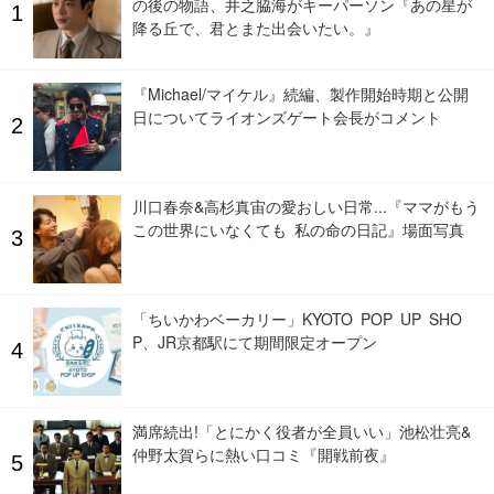
の後の物語、井之脇海がキーパーソン『あの星が
降る丘で、君とまた出会いたい。』
『Michael/マイケル』続編、製作開始時期と公開
日についてライオンズゲート会長がコメント
川口春奈&高杉真宙の愛おしい日常...『ママがもう
この世界にいなくても 私の命の日記』場面写真
「ちいかわベーカリー」KYOTO POP UP SHO
P、JR京都駅にて期間限定オープン
満席続出!「とにかく役者が全員いい」池松壮亮&
仲野太賀らに熱い口コミ『開戦前夜』