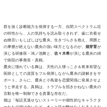
群を抜く診断能力を発揮する一方、自閉スペクトラム症
の特性から、人の気持ちを読み取りきれず、歯に衣着せ
ぬ物言いもしばしばな鷹央。生きづらさを抱え、周囲と
の摩擦が絶えない鷹央の強い味方となるのが、
畑芽育
が
演じる研修医・鴻ノ池舞と、
佐々木希
が演じる鷹央の姉
で病院の事務長・真鶴。
鷹央に憧れている舞は、天性の人懐っこさ＆将来有望な
医師としての資質をフル発揮しながら鷹央の謎解きをサ
ポート。さらに、鷹央と小鳥遊を恋愛関係に発展させよ
うと奔走する。真鶴は、トラブルを招きかねない鷹央の
言動を唯一制御できる貴重な存在だ。
畑は「毎話見逃せないストーリーや個性的なキャラクタ
ーたちの掛け合いなど、きっと目が離せなくなるような