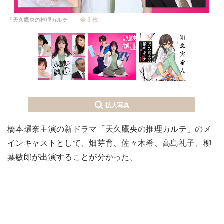
全 3 枚
「天久鷹央の推理カルテ」
拡大写真
橋本環奈主演の新ドラマ「天久鷹央の推理カルテ」のメ
インキャストとして、畑芽育、佐々木希、高島礼子、柳
葉敏郎が出演することが分かった。