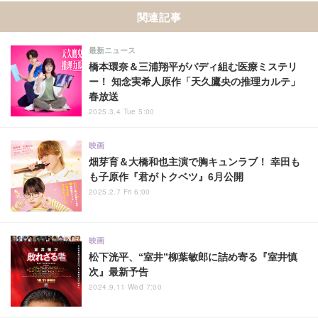
関連記事
最新ニュース
橋本環奈＆三浦翔平がバディ組む医療ミステリ
ー！ 知念実希人原作「天久鷹央の推理カルテ」
春放送
2025.3.4 Tue 5:00
映画
畑芽育＆大橋和也主演で胸キュンラブ！ 幸田も
も子原作『君がトクベツ』6月公開
2025.2.7 Fri 6:00
映画
松下洸平、“室井”柳葉敏郎に詰め寄る『室井慎
次』最新予告
2024.9.11 Wed 7:00