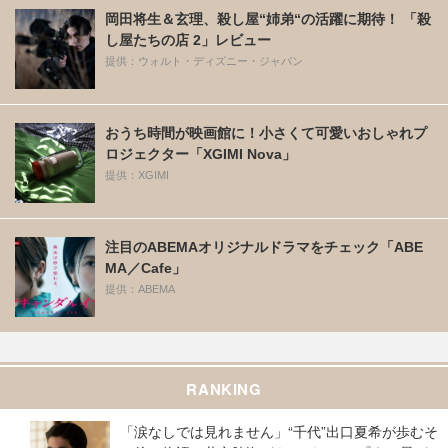
岡田将生＆玄理、殺し屋“姉弟“の活躍に期待！ 「殺
し屋たちの店 2」レビュー
提供：ウォルト・ディズニー・ジャパン
おうち時間が映画館に！小さくて可愛いおしゃれプ
ロジェクター「XGIMI Nova」
提供：XGIMI
注目のABEMAオリジナルドラマをチェック「ABE
MA／Cafe」
提供：ABEMA
RANKING
「涙なしでは見れません」“千代”出口夏希が歩むそ