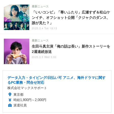
最新ニュース
「いいコンビ」「尊いふたり」広瀬すず＆松山ケ
ンイチ、オフショット公開「クジャクのダンス、
誰が見た？」
2025.3.4 Tue 18:15
最新ニュース
生田斗真主演「俺の話は長い」新作ストーリーを
2週連続放送
2025.3.5 Wed 5:00
データ入力・タイピング/日払い可 アニメ、海外ドラマに関す
るPC業務・問合せ対応
株式会社マックスサポート
東京都
時給1,800円～2,000円
派遣社員