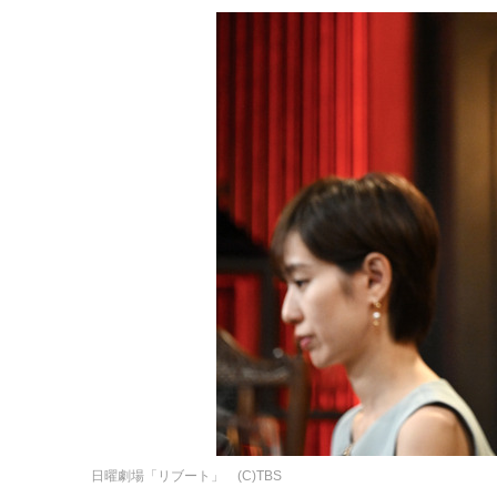
日曜劇場「リブート」 (C)TBS