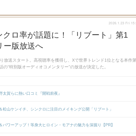
2026.1.23 Fri 15
ンクロ率が話題に！「リブート」第1
リー版放送へ
より放送スタート。高視聴率を獲得し、Xで世界トレンド1位となる本作第
話の“特別版オーディオコメンタリー”の放送が決定した。
野太賀らに熱い口コミ『開戦前夜』
＆松山ケンイチ、シンクロに注目のメイキング公開「リブート」
＆パワーアップ！等身大ヒロイン・モアナの魅力を深掘り【PR】