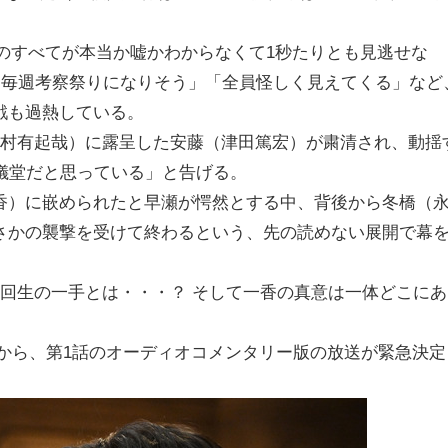
のすべてが本当か嘘かわからなくて1秒たりとも見逃せな
から毎週考察祭りになりそう」「全員怪しく見えてくる」など
戦も過熱している。
北村有起哉）に露呈した安藤（津田篤宏）が粛清され、動揺
儀堂だと思っている」と告げる。
香）に嵌められたと早瀬が愕然とする中、背後から冬橋（
さかの襲撃を受けて終わるという、先の読めない展開で幕
回生の一手とは・・・？ そして一香の真意は一体どこにあ
0分から、第1話のオーディオコメンタリー版の放送が緊急決定