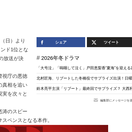
日（日）より
シェア
ツイート
ンド1位とな
2026年冬ドラマ
”の放送が決
「大号泣」「嗚咽して泣く」戸田恵梨香“夏海”を迎え
警視庁の悪徳
北村匠海、リブートした冬橋役でサプライズ出演！日
の真相を追い
鈴木亮平主演「リブート」最終回でサプライズ？ 大西利
現実を次々と
編集部にメッセージを
怒涛のスピー
サスペンスとなる本作。