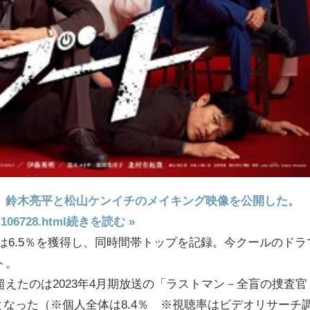
が、鈴木亮平と松山ケンイチのメイキング映像を公開した。
/106728.html
続きを読む »
率）は6.5％を獲得し、同時間帯トップを記録。今クールのドラ
ト。
％を超えたのは2023年4月期放送の「ラストマン－全盲の捜査官
字となった（※個人全体は8.4％ ※視聴率はビデオリサーチ