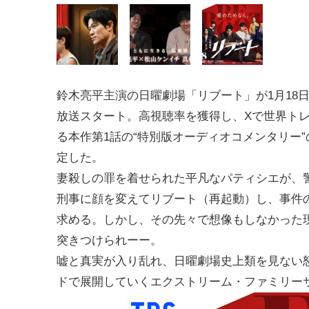
鈴木亮平主演の日曜劇場「リブート」が1月18
放送スタート。高視聴率を獲得し、Xで世界トレ
る本作第1話の“特別版オーディオコメンタリー
定した。
妻殺しの罪を着せられた平凡なパティシエが、
刑事に顔を変えてリブート（再起動）し、事件
求める。しかし、その先々で想像もしなかった
突きつけられーー。
嘘と真実が入り乱れ、日曜劇場史上類を見ない
ドで展開していくエクストリーム・ファミリー