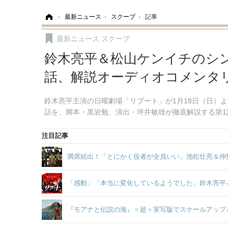
ホーム
›
最新ニュース
›
スクープ
›
記事
最新ニュース
スクープ
鈴木亮平＆松山ケンイチのシ
話、解説オーディオコメンタ
鈴木亮平主演の日曜劇場「リブート」が1月18日（日）
話を、脚本・黒岩勉、演出・坪井敏雄が徹底解説する第1
注目記事
満席続出！「とにかく役者が全員いい」池松壮亮＆仲
「感動」「本当に変化しているようでした」鈴木亮平
『モアナと伝説の海』＜超＞実写版でスケールアップ