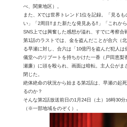
べ、関東地区）。
また、Xでは世界トレンド1位を記録。「見るも
い」「2周目‼︎また新たな発見ある‼︎」「これ
SNS上では興奮した感想が溢れ、すでに考察合
第1話のラストでは、金を盗んだことが合六（
る早瀬に対し、合六は「10億円を盗んだ犯人は
儀堂へのリブートを持ちかけた一香（戸田恵梨
瀬廉）に頭を殴られ、画面は暗転。主人公がま
閉じた。
絶体絶命の状況から始まる第2話は、早瀬の起死
るのか？
そんな第2話放送前日の1月24日（土）16時3
（※一部地域をのぞく）。