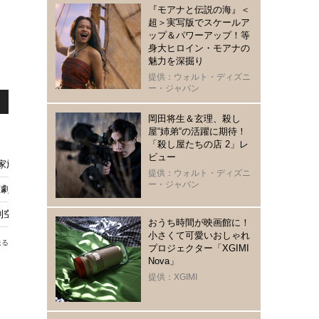
『モアナと伝説の海』＜
超＞実写版でスケールア
ップ＆パワーアップ！等
身大ヒロイン・モアナの
魅力を深掘り
提供：ウォルト・ディズニ
ー・ジャパン
岡田将生＆玄理、殺し
屋“姉弟“の活躍に期待！
「殺し屋たちの店 2」レ
ビュー
る家族の姿に感動の声上がる…「リブート」最終話
提供：ウォルト・ディズニ
ー・ジャパン
曜劇場「リブート」
空“謎の青年”登場も
おうち時間が映画館に！
小さくて可愛いおしゃれ
送る
プロジェクター「XGIMI
Nova」
提供：XGIMI