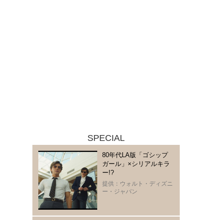
SPECIAL
80年代LA版「ゴシップ
ガール」×シリアルキラ
ー!?
提供：ウォルト・ディズニ
ー・ジャパン