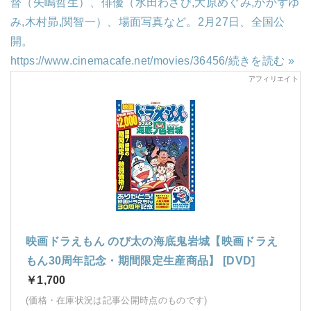
督（矢嶋哲生）、俳優（水田わさび,大原めぐみ,かかずゆ
み,木村昴,関智一）、場面写真など。2月27日、全国公
開。
https://www.cinemacafe.net/movies/36456/
続きを読む »
映画ドラえもん のび太の海底鬼岩城【映画ドラえ
もん30周年記念・期間限定生産商品】 [DVD]
￥1,700
(価格・在庫状況は記事公開時点のものです)