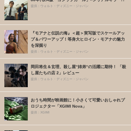
提供：ウォルト・ディズニー・ジャパン
『モアナと伝説の海』＜超＞実写版でスケールアッ
プ＆パワーアップ！等身大ヒロイン・モアナの魅力
を深掘り
提供：ウォルト・ディズニー・ジャパン
岡田将生＆玄理、殺し屋“姉弟“の活躍に期待！ 「殺
し屋たちの店 2」レビュー
提供：ウォルト・ディズニー・ジャパン
おうち時間が映画館に！小さくて可愛いおしゃれプ
ロジェクター「XGIMI Nova」
提供：XGIMI