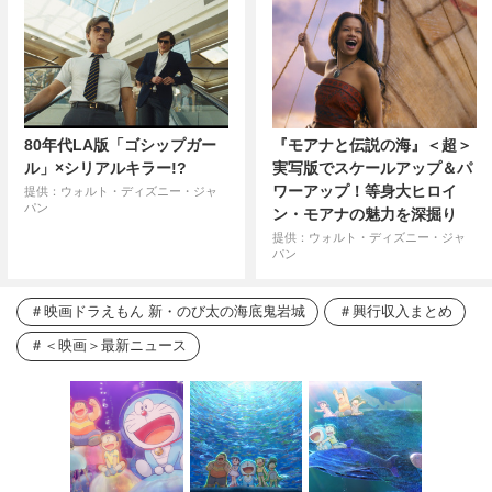
80年代LA版「ゴシップガー
『モアナと伝説の海』＜超＞
ル」×シリアルキラー!?
実写版でスケールアップ＆パ
ワーアップ！等身大ヒロイ
提供：ウォルト・ディズニー・ジャ
パン
ン・モアナの魅力を深掘り
提供：ウォルト・ディズニー・ジャ
パン
映画ドラえもん 新・のび太の海底鬼岩城
興行収入まとめ
＜映画＞最新ニュース