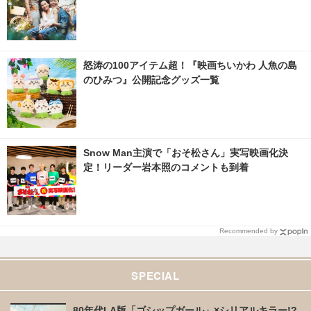
怒涛の100アイテム超！『映画ちいかわ 人魚の島
のひみつ』公開記念グッズ一覧
Snow Man主演で「おそ松さん」実写映画化決
定！リーダー岩本照のコメントも到着
Recommended by
SPECIAL
80年代LA版「ゴシップガール」×シリアルキラー!?