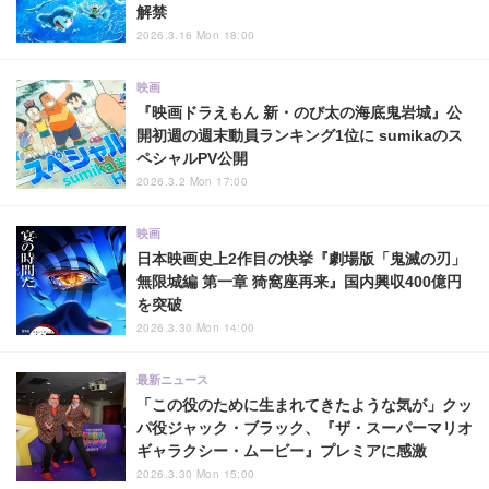
解禁
2026.3.16 Mon 18:00
映画
『映画ドラえもん 新・のび太の海底鬼岩城』公
開初週の週末動員ランキング1位に sumikaのス
ペシャルPV公開
2026.3.2 Mon 17:00
映画
日本映画史上2作目の快挙『劇場版「鬼滅の刃」
無限城編 第一章 猗窩座再来』国内興収400億円
を突破
2026.3.30 Mon 14:00
最新ニュース
「この役のために生まれてきたような気が」クッ
パ役ジャック・ブラック、『ザ・スーパーマリオ
ギャラクシー・ムービー』プレミアに感激
2026.3.30 Mon 15:00