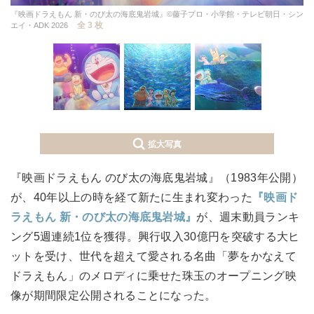
『映画ドラえもん 新・のび太の海底鬼岩城』©藤子プロ・小学館・テレビ朝日・シン
全 3 枚
エイ・ADK 2026
拡大写真
『映画ドラえもん のび太の海底鬼岩城』（1983年公開）
が、40年以上の時を経て新たに生まれ変わった
『映画ド
ラえもん 新・のび太の海底鬼岩城』
が、週末動員ランキ
ング5週連続1位を獲得。興行収入30億円を突破する大ヒ
ットを受け、世代を超えて愛される名曲「夢をかなえて
ドラえもん」のメロディに乗せた珠玉のオープニング映
像が期間限定公開されることになった。