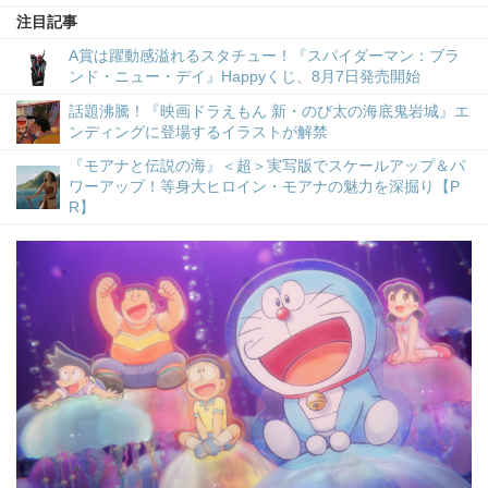
注目記事
A賞は躍動感溢れるスタチュー！『スパイダーマン：ブラ
ンド・ニュー・デイ』Happyくじ、8月7日発売開始
話題沸騰！『映画ドラえもん 新・のび太の海底鬼岩城』エ
ンディングに登場するイラストが解禁
『モアナと伝説の海』＜超＞実写版でスケールアップ＆パ
ワーアップ！等身大ヒロイン・モアナの魅力を深掘り【P
R】