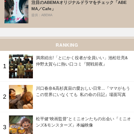
注目のABEMAオリジナルドラマをチェック「ABE
MA／Cafe」
提供：ABEMA
RANKING
満席続出!「とにかく役者が全員いい」池松壮亮&
仲野太賀らに熱い口コミ『開戦前夜』
川口春奈&高杉真宙の愛おしい日常...『ママがもう
この世界にいなくても 私の命の日記』場面写真
松平健“映画監督”とミニオンたちの出会い『ミニオ
ンズ&モンスターズ』本編映像