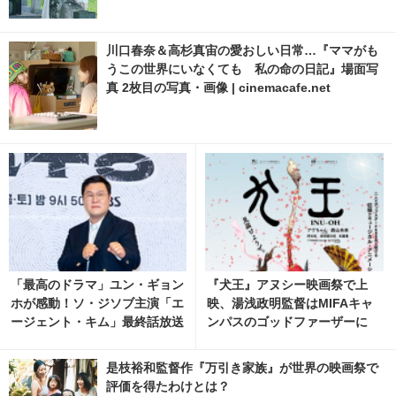
川口春奈＆高杉真宙の愛おしい日常…『ママがも
うこの世界にいなくても 私の命の日記』場面写
真 2枚目の写真・画像 | cinemacafe.net
「最高のドラマ」ユン・ギョン
『犬王』アヌシー映画祭で上
ホが感動！ソ・ジソブ主演「エ
映、湯浅政明監督はMIFAキャ
ージェント・キム」最終話放送
ンパスのゴッドファーザーに
記念パーティーの裏側の映像解
禁 2枚目の写真・画像 | cinem
是枝裕和監督作『万引き家族』が世界の映画祭で
acafe.net
評価を得たわけとは？