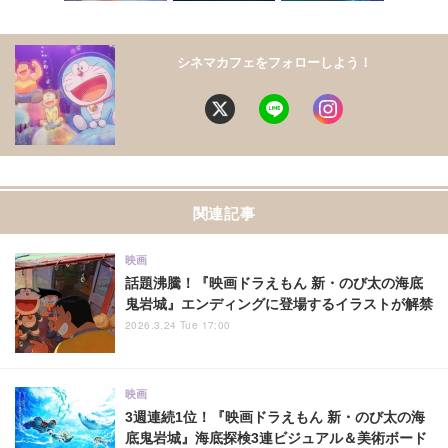
シネマカフェをフォローしよう！
関連記事
映画
話題沸騰！『映画ドラえもん 新・のび太の海底
鬼岩城』エンディングに登場するイラストが解禁
2026.3.24 Tue 17:00
映画
3週連続1位！『映画ドラえもん 新・のび太の海
底鬼岩城』海底探検3連ビジュアル＆美術ボード