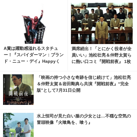
A賞は躍動感溢れるスタチュ
満席続出！「とにかく役者が全
ー！『スパイダーマン：ブラン
員いい」池松壮亮＆仲野太賀ら
ド・ニュー・デイ』Happyく
に熱い口コミ『開戦前夜』 1枚
じ、8月7日発売開始 1枚目の写
目の写真・画像 | cinemacafe.
真・画像 | cinemacafe.net
net
「映画の持つ小さな奇跡を信じ続けて」池松壮亮
＆仲野太賀＆岩田剛典ら共演『開戦前夜』“完全
版”として7月31日公開
水上恒司が見た白い服の少女とは…不穏な空気の
冒頭映像『火喰鳥を、喰う』