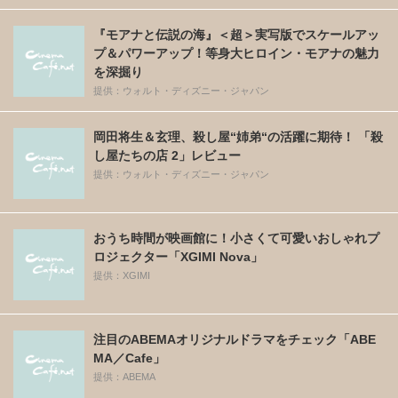
『モアナと伝説の海』＜超＞実写版でスケールアッ
プ＆パワーアップ！等身大ヒロイン・モアナの魅力
を深掘り
提供：ウォルト・ディズニー・ジャパン
岡田将生＆玄理、殺し屋“姉弟“の活躍に期待！ 「殺
し屋たちの店 2」レビュー
提供：ウォルト・ディズニー・ジャパン
おうち時間が映画館に！小さくて可愛いおしゃれプ
ロジェクター「XGIMI Nova」
提供：XGIMI
注目のABEMAオリジナルドラマをチェック「ABE
MA／Cafe」
提供：ABEMA