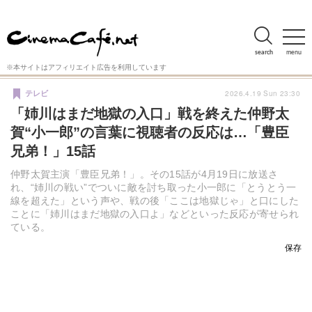
search
menu
※本サイトはアフィリエイト広告を利用しています
2026.4.19 Sun 23:30
テレビ
「姉川はまだ地獄の入口」戦を終えた仲野太
賀“小一郎”の言葉に視聴者の反応は…「豊臣
兄弟！」15話
仲野太賀主演「豊臣兄弟！」。その15話が4月19日に放送さ
れ、“姉川の戦い”でついに敵を討ち取った小一郎に「とうとう一
線を超えた」という声や、戦の後「ここは地獄じゃ」と口にした
ことに「姉川はまだ地獄の入口よ」などといった反応が寄せられ
ている。