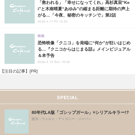
「救われる」「幸せになってくれ」高杉真宙“Ke
i”と木南晴夏“あゆみ”の縮まる距離に期待の声上
がる…「今夜、秘密のキッチンで」第2話
2026.4.17 Fri 10:30
映画
恐怖映像「クニコ」を発端に“何か”が狂いはじめ
る…『クニコからはじまる話』メインビジュアル
＆本予告
2026.4.19 Sun 16:00
【注目の記事】[PR]
SPECIAL
80年代LA版「ゴシップガール」×シリアルキラー!?
提供：ウォルト・ディズニー・ジャパン