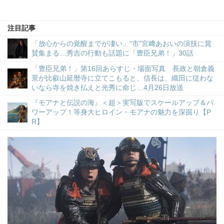
注目記事
「放心からの覚醒までが凄い」“市”宮﨑あおいの演技に賞
賛集まる…秀吉の行動も話題に「豊臣兄弟！」30話
「豊臣兄弟！」第16回あらすじ・場面写真 長政と朝倉義
景が比叡山延暦寺に立てこもると、信長は、織田に従わな
いなら寺を焼き払えと光秀に命じ…4月26日放送
『モアナと伝説の海』＜超＞実写版でスケールアップ＆パ
ワーアップ！等身大ヒロイン・モアナの魅力を深掘り【P
R】