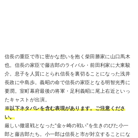
信長の重臣で市に密かな想いを抱く柴田勝家に山口馬木
也。信長の家臣で藤吉郎のライバル・前田利家に大東駿
介。息子を人質にとられ信長を裏切ることになった浅井
長政に中島歩。義昭の命で信長の家臣となる明智光秀に
要潤。室町幕府最後の将軍・足利義昭に尾上右近といっ
たキャストが出演。
※以下ネタバレを含む表現があります。ご注意くださ
い。
厳しい撤退戦となった“金ヶ崎の戦い”を生きのびた小一
郎と藤吉郎たち。小一郎は信長と市が対立することにな