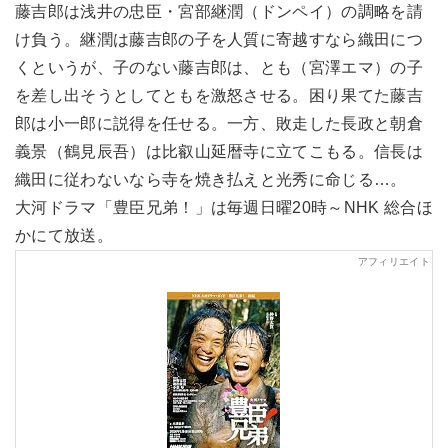
藤吉郎は浅井の忠臣・宮部継潤（ドンペイ）の調略を請
け負う。継潤は藤吉郎の子を人質に寄越すなら織田につ
くというが、子のない藤吉郎は、とも（宮澤エマ）の子
を差し出そうとしてともを激怒させる。困り果てた藤吉
郎は小一郎に説得を任せる。一方、敗走した長政と朝倉
義景（鶴見辰吾）は比叡山延暦寺に立てこもる。信長は
織田に従わないなら寺を焼き払えと光秀に命じる…。
大河ドラマ「豊臣兄弟！」は毎週日曜20時～NHK 総合ほ
かにて放送。