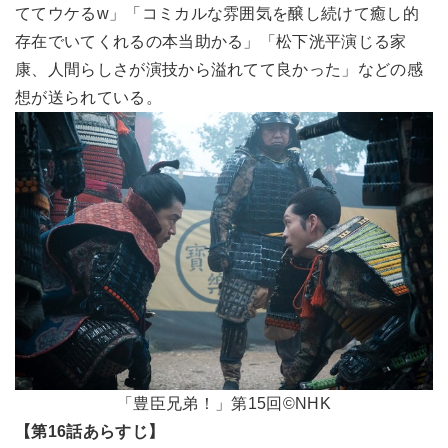
ててウケるw」「コミカルな雰囲気を醸し続けて癒し的
存在でいてくれるの本当助かる」「松下洸平演じる家
康、人間らしさが演技から溢れてて良かった」などの感
想が送られている。
「豊臣兄弟！」第15回©NHK
【第16話あらすじ】