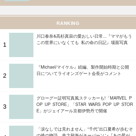
RANKING
川口春奈&高杉真宙の愛おしい日常...『ママがもう
この世界にいなくても 私の命の日記』場面写真
『Michael/マイケル』続編、製作開始時期と公開
日についてライオンズゲート会長がコメント
グローグー証明写真風ステッカーも!「MARVEL P
OP UP STORE」「STAR WARS POP UP STOR
E」がジェイアール京都伊勢丹で開催
「涙なしでは見れません」“千代”出口夏希が歩むそ
の後の物語、井之脇海がキーパーソン『あの星が