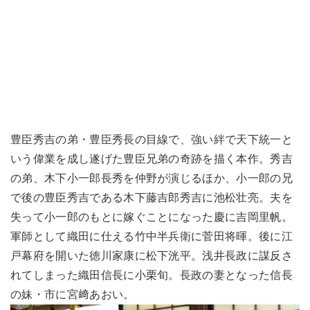
豊臣秀吉の弟・豊臣秀長の目線で、強い絆で天下統一と
いう偉業を成し遂げた豊臣兄弟の奇跡を描く本作。秀吉
の弟、木下小一郎長秀を仲野が演じるほか、小一郎の兄
で後の豊臣秀吉である木下藤吉郎秀吉に池松壮亮。夫を
失って小一郎のもとに嫁ぐことになった慶に吉岡里帆。
軍師として織田に仕える竹中半兵衛に菅田将暉。後に江
戸幕府を開いた徳川家康に松下洸平。浅井長政に謀反さ
れてしまった織田信長に小栗旬。長政の妻となった信長
の妹・市に宮﨑あおい。