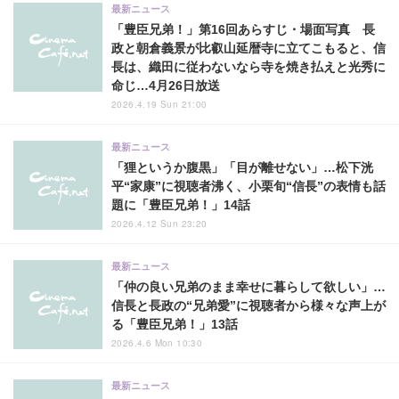
最新ニュース
「豊臣兄弟！」第16回あらすじ・場面写真 長
政と朝倉義景が比叡山延暦寺に立てこもると、信
長は、織田に従わないなら寺を焼き払えと光秀に
命じ…4月26日放送
2026.4.19 Sun 21:00
最新ニュース
「狸というか腹黒」「目が離せない」…松下洸
平“家康”に視聴者沸く、小栗旬“信長”の表情も話
題に「豊臣兄弟！」14話
2026.4.12 Sun 23:20
最新ニュース
「仲の良い兄弟のまま幸せに暮らして欲しい」…
信長と長政の“兄弟愛”に視聴者から様々な声上が
る「豊臣兄弟！」13話
2026.4.6 Mon 10:30
最新ニュース