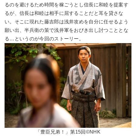
るのを避けるため時間を稼ごうとし信長に和睦を提案す
るが、信長は和睦は相手に屈することだと耳を貸さな
い。そこに現れた藤吉郎は浅井攻めを自分に任せるよう
願い出、半兵衛の策で浅井軍をおびき出し討つこととな
る…というのが今回のストーリー。
「豊臣兄弟！」第15回©NHK