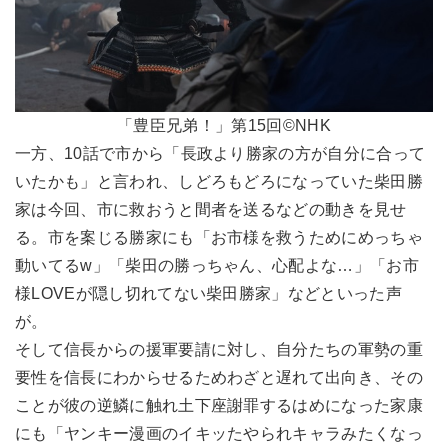
「豊臣兄弟！」第15回©NHK
一方、10話で市から「長政より勝家の方が自分に合って
いたかも」と言われ、しどろもどろになっていた柴田勝
家は今回、市に救おうと間者を送るなどの動きを見せ
る。市を案じる勝家にも「お市様を救うためにめっちゃ
動いてるw」「柴田の勝っちゃん、心配よな…」「お市
様LOVEが隠し切れてない柴田勝家」などといった声
が。
そして信長からの援軍要請に対し、自分たちの軍勢の重
要性を信長にわからせるためわざと遅れて出向き、その
ことが彼の逆鱗に触れ土下座謝罪するはめになった家康
にも「ヤンキー漫画のイキッたやられキャラみたくなっ