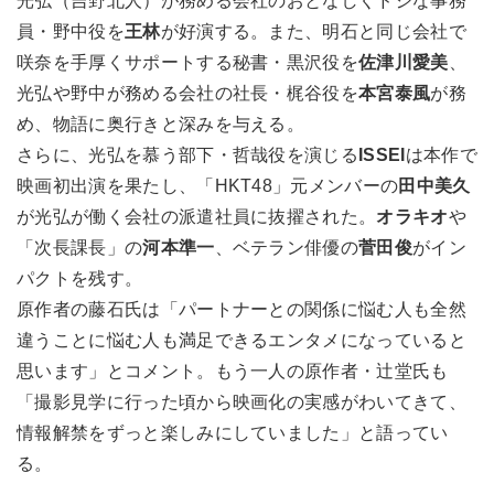
光弘（吉野北人）が務める会社のおとなしくドジな事務
員・野中役を
王林
が好演する。また、明石と同じ会社で
咲奈を手厚くサポートする秘書・黒沢役を
佐津川愛美
、
光弘や野中が務める会社の社長・梶谷役を
本宮泰風
が務
め、物語に奥行きと深みを与える。
さらに、光弘を慕う部下・哲哉役を演じる
ISSEI
は本作で
映画初出演を果たし、「HKT48」元メンバーの
田中美久
が光弘が働く会社の派遣社員に抜擢された。
オラキオ
や
「次長課長」の
河本準一
、ベテラン俳優の
菅田俊
がイン
パクトを残す。
原作者の藤石氏は「パートナーとの関係に悩む人も全然
違うことに悩む人も満足できるエンタメになっていると
思います」とコメント。もう一人の原作者・辻堂氏も
「撮影見学に行った頃から映画化の実感がわいてきて、
情報解禁をずっと楽しみにしていました」と語ってい
る。