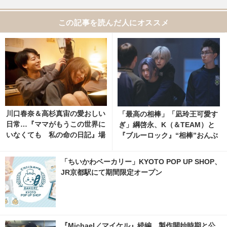
この記事を読んだ人にオススメ
川口春奈＆高杉真宙の愛おしい
「最高の相棒」「凪玲王可愛す
日常…『ママがもうこの世界に
ぎ」綱啓永、K（＆TEAM）と
いなくても 私の命の日記』場
『ブルーロック』“相棒”おんぶ
面写真 1枚目の写真・画像 | ci
ショット公開 2枚目の写真・画
nemacafe.net
像 | cinemacafe.net
「ちいかわベーカリー」KYOTO POP UP SHOP、
JR京都駅にて期間限定オープン
『Michael／マイケル』続編、製作開始時期と公