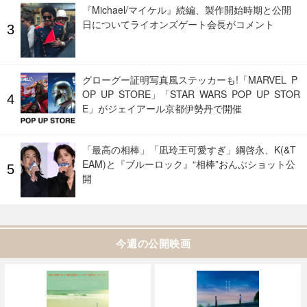
『Michael/マイケル』続編、製作開始時期と公開
日についてライオンズゲート会長がコメント
グローグー証明写真風ステッカーも!「MARVEL P
OP UP STORE」「STAR WARS POP UP STOR
E」がジェイアール京都伊勢丹で開催
「最高の相棒」「凪玲王可愛すぎ」綱啓永、K(&T
EAM)と『ブルーロック』“相棒”おんぶショット公
開
今週の公開映画