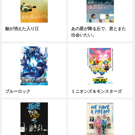
鯨が消えた入り江
あの星が降る丘で、君とまた
出会いたい。
ブルーロック
ミニオンズ＆モンスターズ