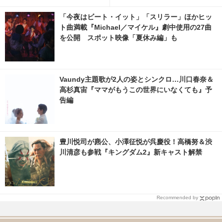
『あの星が降る丘で、君とまた
脇海ら出演明らかに
出会いたい。』 6枚目の写真・
「今夜はビート・イット」「スリラー」ほかヒッ
画像 | cinemacafe.net
ト曲満載『Michael／マイケル』劇中使用の27曲
を公開 スポット映像「夏休み編」も
Vaundy主題歌が2人の姿とシンクロ…川口春奈＆
高杉真宙『ママがもうこの世界にいなくても』予
告編
豊川悦司が麃公、小澤征悦が呉慶役！高橋努＆渋
川清彦も参戦『キングダム2』新キャスト解禁
Recommended by