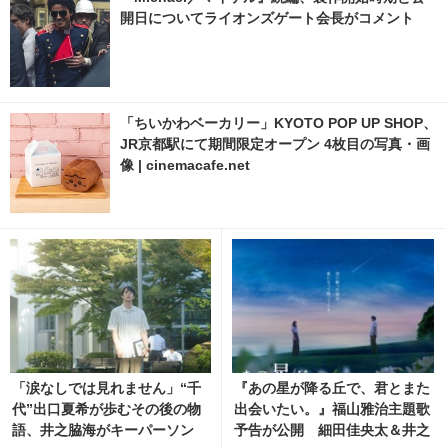
開日についてライオンズゲート会長がコメント
「ちいかわベーカリー」KYOTO POP UP SHOP、
JR京都駅にて期間限定オープン 4枚目の写真・画
像 | cinemacafe.net
「涙なしでは見れません」“千
『あの星が降る丘で、君とまた
代”出口夏希が歩むその後の物
出会いたい。』福山雅治主題歌
語、井之脇海がキーパーソン
予告が公開 細田佳央太＆井之