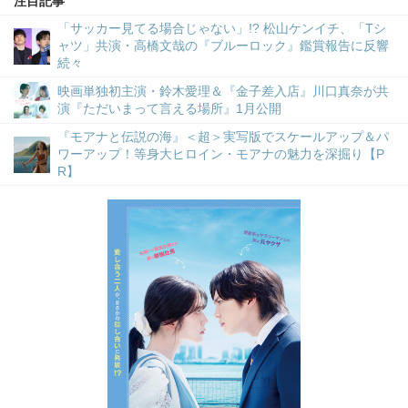
注目記事
「サッカー見てる場合じゃない」!? 松山ケンイチ、「Tシ
ャツ」共演・高橋文哉の『ブルーロック』鑑賞報告に反響
続々
映画単独初主演・鈴木愛理＆『金子差入店』川口真奈が共
演『ただいまって言える場所』1月公開
『モアナと伝説の海』＜超＞実写版でスケールアップ＆パ
ワーアップ！等身大ヒロイン・モアナの魅力を深掘り【P
R】