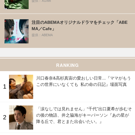
提供：XGIMI
注目のABEMAオリジナルドラマをチェック「ABE
MA／Cafe」
提供：ABEMA
RANKING
川口春奈&高杉真宙の愛おしい日常...『ママがもう
この世界にいなくても 私の命の日記』場面写真
「涙なしでは見れません」“千代”出口夏希が歩むそ
の後の物語、井之脇海がキーパーソン『あの星が
降る丘で、君とまた出会いたい。』