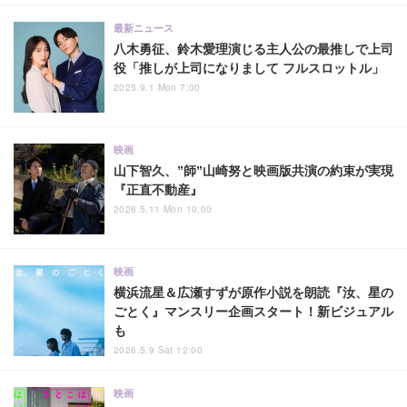
最新ニュース
八木勇征、鈴木愛理演じる主人公の最推しで上司
役「推しが上司になりまして フルスロットル」
2025.9.1 Mon 7:00
映画
山下智久、”師”山崎努と映画版共演の約束が実現
『正直不動産』
2026.5.11 Mon 10:00
映画
横浜流星＆広瀬すずが原作小説を朗読『汝、星の
ごとく』マンスリー企画スタート！新ビジュアル
も
2026.5.9 Sat 12:00
映画