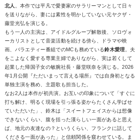
北人
。本作では平凡で愛妻家のサラリーマンとして日々
を送りながら、妻には素性を明かしていない元ヤクザ・
藤堂光弘を演じる。
もう一人の主演は、アイドルグループ解散後、ソロヴォ
ーカリストとして音楽活動を続ける傍ら、ドラマや映
画、バラエティー番組でのMCも務めている
鈴木愛理
。夫
をこよなく愛する専業主婦でありながら、実は若くして
起業した帰国子女の敏腕社長・藤堂咲奈を演じる。2026
年1月公開『ただいまって言える場所』では自身初となる
単独主演を務め、主題歌も担当した。
なお2人は本作が初共演。お互いの印象について「すぐに
打ち解け、明るく現場を引っ張る姿からたくさん学ばせ
ていただいた」、鈴木は「スイートフェイスからは想像
できないくらい、腹を括った漢らしい一面があると思え
ば、地元の友達なの？というくらい、フランクに話して
くださる一面があった」と信頼関係を窺わせている。ま