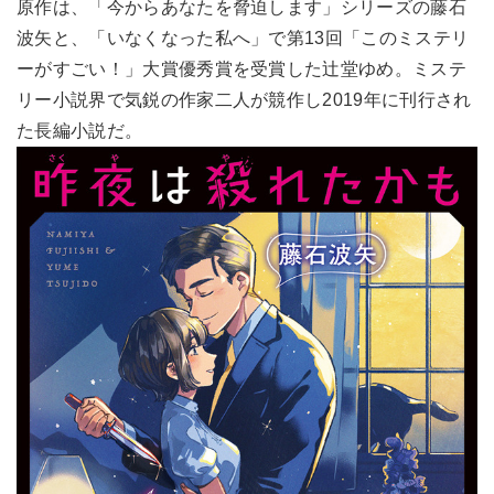
原作は、「今からあなたを脅迫します」シリーズの藤石
波矢と、「いなくなった私へ」で第13回「このミステリ
ーがすごい！」大賞優秀賞を受賞した辻堂ゆめ。ミステ
リー小説界で気鋭の作家二人が競作し2019年に刊行され
た長編小説だ。