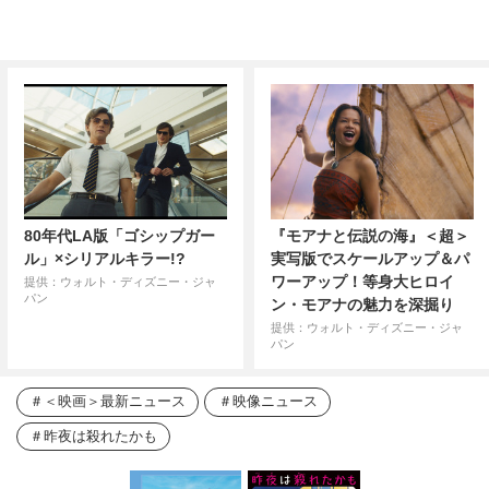
80年代LA版「ゴシップガー
『モアナと伝説の海』＜超＞
ル」×シリアルキラー!?
実写版でスケールアップ＆パ
ワーアップ！等身大ヒロイ
提供：ウォルト・ディズニー・ジャ
パン
ン・モアナの魅力を深掘り
提供：ウォルト・ディズニー・ジャ
パン
＜映画＞最新ニュース
映像ニュース
昨夜は殺れたかも