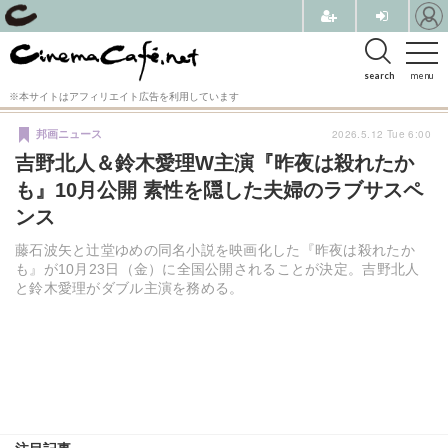
search
menu
※本サイトはアフィリエイト広告を利用しています
2026.5.12 Tue 6:00
邦画ニュース
吉野北人＆鈴木愛理W主演『昨夜は殺れたか
も』10月公開 素性を隠した夫婦のラブサスペ
ンス
藤石波矢と辻堂ゆめの同名小説を映画化した『昨夜は殺れたか
も』が10月23日（金）に全国公開されることが決定。吉野北人
と鈴木愛理がダブル主演を務める。