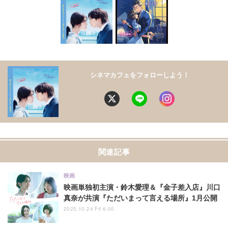
シネマカフェをフォローしよう！
関連記事
映画
映画単独初主演・鈴木愛理＆『金子差入店』川口
真奈が共演『ただいまって言える場所』1月公開
2025.10.24 Fri 6:00