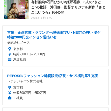
有村架純×石田ひかり×姫野花春、3人の“さと
こ”の物語 沖田修一監督オリジナル新作『さと
こはいつも』9月公開
2026.5.8 Fri 6:00
営業・企画営業・ラウンダー/映画館でU・NEXTのPR・受付
時給2000円交インセン週払い有
株式会社ノース
東京都
時給2,000円～2,300円
派遣社員
REPOSSI/ファッション雑貨販売/店長・サブ/福利厚生充実
レポシジャパン株式会社
東京都
年収500万円～650万円
正社員