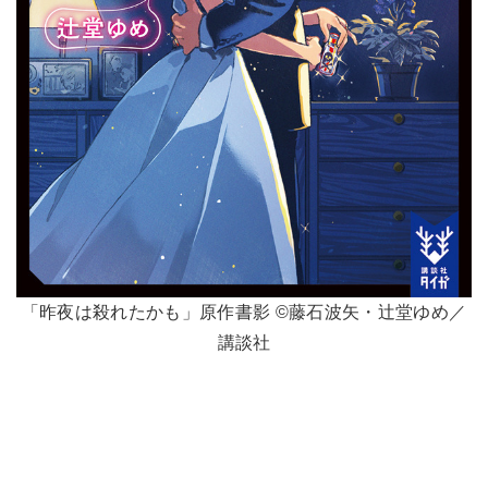
「昨夜は殺れたかも」原作書影 ©︎藤石波矢・辻堂ゆめ／
講談社