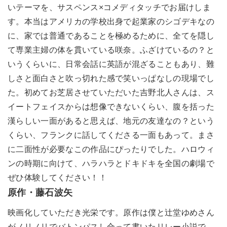
いテーマを、サスペンス×コメディタッチでお届けしま
す。本当はアメリカの学校出身で起業家のシゴデキなの
に、家では普通であることを極めるために、全てを隠し
て専業主婦の体を貫いている咲奈。ふざけているの？と
いうくらいに、日常会話に英語が混ざることもあり、難
しさと面白さと吹っ切れた感で笑いっぱなしの現場でし
た。初めてお芝居させていただいた吉野北人さんは、ス
イートフェイスからは想像できないくらい、腹を括った
漢らしい一面があると思えば、地元の友達なの？という
くらい、フランクに話してくださる一面もあって。まさ
に二面性が必要なこの作品にぴったりでした。ハロウィ
ンの時期に向けて、ハラハラとドキドキを全国の劇場で
ぜひ体験してください！！
原作・藤石波矢
映画化していただき光栄です。原作は僕と辻堂ゆめさん
がノリノリでバトンパスし合って書いたリレー小説で