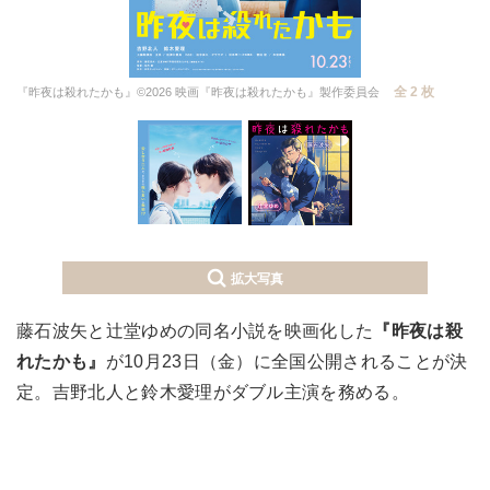
全 2 枚
『昨夜は殺れたかも』©2026 映画『昨夜は殺れたかも』製作委員会
拡大写真
藤石波矢と辻堂ゆめの同名小説を映画化した
『昨夜は殺
れたかも』
が10月23日（金）に全国公開されることが決
定。吉野北人と鈴木愛理がダブル主演を務める。