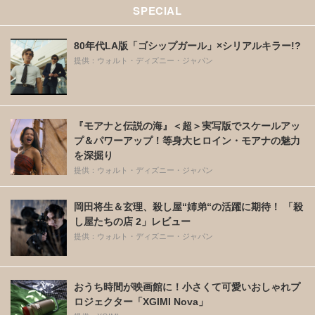
SPECIAL
80年代LA版「ゴシップガール」×シリアルキラー!?
提供：ウォルト・ディズニー・ジャパン
『モアナと伝説の海』＜超＞実写版でスケールアッ
プ＆パワーアップ！等身大ヒロイン・モアナの魅力
を深掘り
提供：ウォルト・ディズニー・ジャパン
岡田将生＆玄理、殺し屋“姉弟“の活躍に期待！ 「殺
し屋たちの店 2」レビュー
提供：ウォルト・ディズニー・ジャパン
おうち時間が映画館に！小さくて可愛いおしゃれプ
ロジェクター「XGIMI Nova」