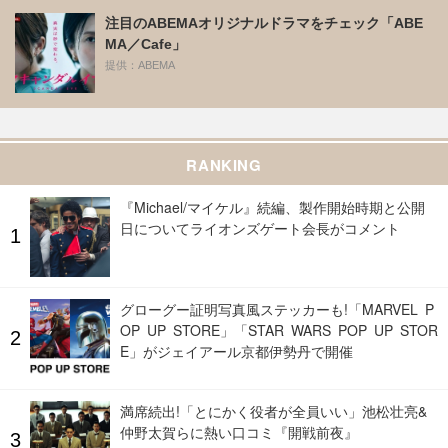
注目のABEMAオリジナルドラマをチェック「ABE
MA／Cafe」
提供：ABEMA
RANKING
『Michael/マイケル』続編、製作開始時期と公開
日についてライオンズゲート会長がコメント
グローグー証明写真風ステッカーも!「MARVEL P
OP UP STORE」「STAR WARS POP UP STOR
E」がジェイアール京都伊勢丹で開催
満席続出!「とにかく役者が全員いい」池松壮亮&
仲野太賀らに熱い口コミ『開戦前夜』