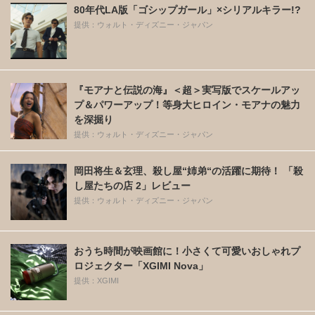
80年代LA版「ゴシップガール」×シリアルキラー!?
提供：ウォルト・ディズニー・ジャパン
『モアナと伝説の海』＜超＞実写版でスケールアッ
プ＆パワーアップ！等身大ヒロイン・モアナの魅力
を深掘り
提供：ウォルト・ディズニー・ジャパン
岡田将生＆玄理、殺し屋“姉弟“の活躍に期待！ 「殺
し屋たちの店 2」レビュー
提供：ウォルト・ディズニー・ジャパン
おうち時間が映画館に！小さくて可愛いおしゃれプ
ロジェクター「XGIMI Nova」
提供：XGIMI