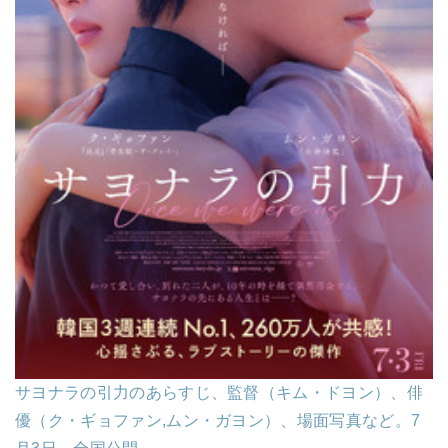
サヨナラの引力のあらすじ、監督（キム・ドヨン）、俳
優（ク・ギョファン,ムン・ガヨン）、場面写真など。7