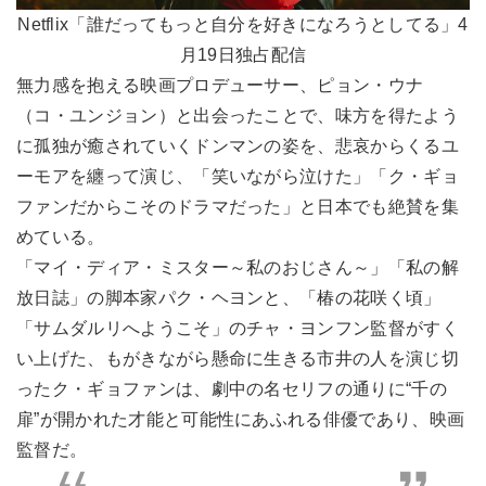
Netflix「誰だってもっと自分を好きになろうとしてる」4
月19日独占配信
無力感を抱える映画プロデューサー、ピョン・ウナ
（コ・ユンジョン）と出会ったことで、味方を得たよう
に孤独が癒されていくドンマンの姿を、悲哀からくるユ
ーモアを纏って演じ、「笑いながら泣けた」「ク・ギョ
ファンだからこそのドラマだった」と日本でも絶賛を集
めている。
「マイ・ディア・ミスター～私のおじさん～」「私の解
放日誌」の脚本家パク・ヘヨンと、「椿の花咲く頃」
「サムダルリへようこそ」のチャ・ヨンフン監督がすく
い上げた、もがきながら懸命に生きる市井の人を演じ切
ったク・ギョファンは、劇中の名セリフの通りに“千の
扉”が開かれた才能と可能性にあふれる俳優であり、映画
監督だ。