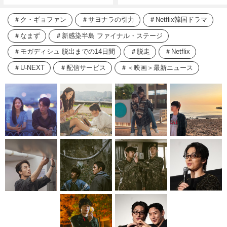
ク・ギョファン
サヨナラの引力
Netflix韓国ドラマ
なまず
新感染半島 ファイナル・ステージ
モガディシュ 脱出までの14日間
脱走
Netflix
U-NEXT
配信サービス
＜映画＞最新ニュース