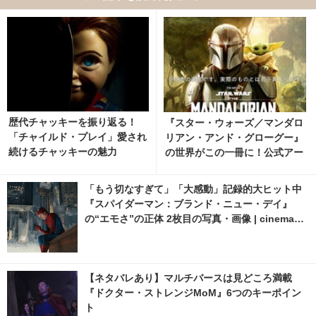
歴代チャッキーを振り返る！
『スター・ウォーズ／マンダロ
「チャイルド・プレイ」愛され
リアン・アンド・グローグー』
続けるチャッキーの魅力
の世界がこの一冊に！公式アー
トブック、12月9日発売決定
「もう切なすぎて」「大感動」記録的大ヒット中
『スパイダーマン：ブランド・ニュー・デイ』
の“エモさ”の正体 2枚目の写真・画像 | cinemacaf
e.net
【ネタバレあり】マルチバースは見どころ満載
『ドクター・ストレンジMoM』6つのキーポイン
ト