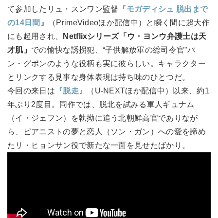
て参加したリュ・スンワン監督
『モガディシュ 脱出まで
の14日間』
（PrimeVideoほか配信中）と瞬く間に超大作
にも起用され、
Netflixシリーズ「ウ・ヨンウ弁護士は天
才肌」
での愉快な誘拐犯、“子供解放軍の総司令官”パ
ン・グポンのような役柄も実に彼らしい。キャラクター
とリンクする見事な身体表現は持ち味のひとつだ。
今回の来日は
『脱走』
（U-NEXTほか配信中）以来、約1
年ぶり2度目。同作では、脱北を試みる軍人ギュナム
（イ・ジェフン）を執拗に追う北朝鮮高官でありなが
ら、ピアニストの夢と恋人（ソン・ガン）への愛を諦め
たリ・ヒョンサン役で新たな一面を見せたばかり。