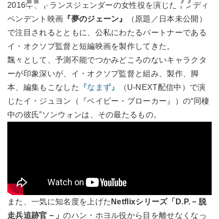
2016年、トランスジェンダーの女性役を演じたインディ
ペンデント映画
『夢のジェーン』
（原題／日本未公開）
で注目されるとともに、公私にわたるパートナーである
イ・オクソプ監督と短編映画を製作してきた。
飄々として、予測不能でつかみどころのないキャラクタ
ーが印象深いが、イ・オクソプ監督と組み、製作、脚
本、編集もこなした
『なまず』
（U-NEXT配信中）で演
じたイ・ジュヨン（『ベイビー・ブローカー』）の“同棲
中の彼氏”ソンウォンは、その最たるもの。
また、一気に知名度を上げた
Netflixシリーズ「D.P.－脱
走兵追跡官－」
のハン・ホヨル役から目を離せなくなっ