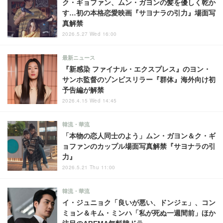
ク・ギョファン、ムン・ガヨンの髪を優しく乾か
す…初の本格恋愛映画『サヨナラの引力』場面写
真解禁
2026.5.27 Wed 16:00
最新ニュース
『新感染 ファイナル・エクスプレス』のヨン・
サンホ監督のゾンビスリラー『群体』海外向け初
予告編が解禁
2026.4.15 Wed 14:45
韓流・華流
「本物の恋人同士のよう」ムン・ガヨン＆ク・ギ
ョファンのカップル場面写真解禁『サヨナラの引
力』
2026.5.21 Thu 11:00
韓流・華流
イ・ジュニョク「良いが悪い、ドンジェ」、コン
ミョン＆キム・ミンハ「私が死ぬ一週間前」ほか