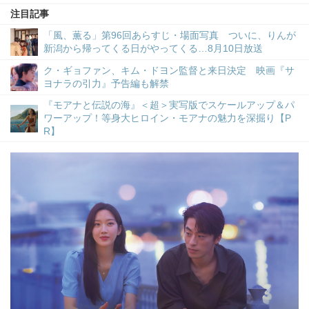
注目記事
「風、薫る」第96回あらすじ・場面写真 ついに、りんが
新潟から帰ってくる日がやってくる…8月10日放送
ク・ギョファン、キム・ドヨン監督と来日決定 映画『サ
ヨナラの引力』予告編も解禁
『モアナと伝説の海』＜超＞実写版でスケールアップ＆パ
ワーアップ！等身大ヒロイン・モアナの魅力を深掘り【P
R】