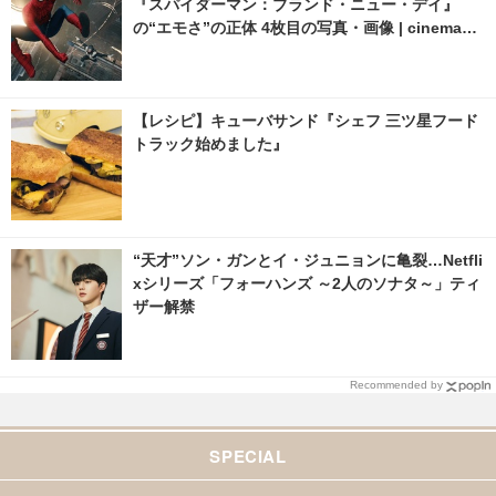
『スパイダーマン：ブランド・ニュー・デイ』
の“エモさ”の正体 4枚目の写真・画像 | cinemacaf
e.net
【レシピ】キューバサンド『シェフ 三ツ星フード
トラック始めました』
“天才”ソン・ガンとイ・ジュニョンに亀裂…Netfli
xシリーズ「フォーハンズ ～2人のソナタ～」ティ
ザー解禁
Recommended by
SPECIAL