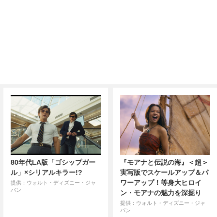
80年代LA版「ゴシップガー
『モアナと伝説の海』＜超＞
ル」×シリアルキラー!?
実写版でスケールアップ＆パ
ワーアップ！等身大ヒロイ
提供：ウォルト・ディズニー・ジャ
パン
ン・モアナの魅力を深掘り
提供：ウォルト・ディズニー・ジャ
パン