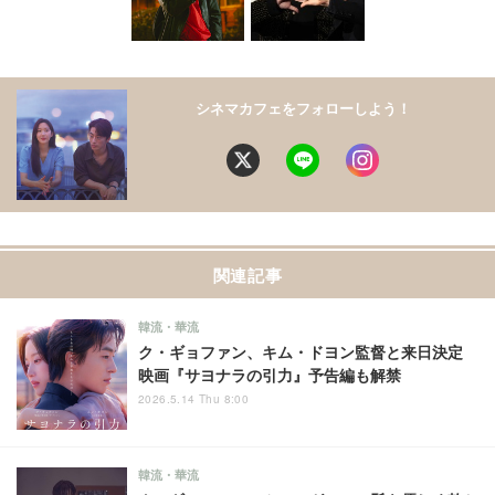
シネマカフェをフォローしよう！
関連記事
韓流・華流
ク・ギョファン、キム・ドヨン監督と来日決定
映画『サヨナラの引力』予告編も解禁
2026.5.14 Thu 8:00
韓流・華流