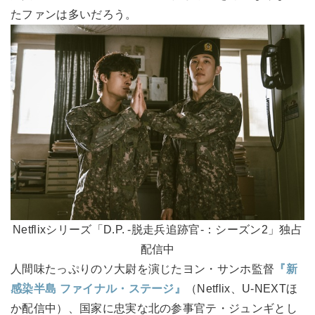
たファンは多いだろう。
Netflixシリーズ「D.P. ‐脱走兵追跡官‐：シーズン2」独占
配信中
人間味たっぷりのソ大尉を演じたヨン・サンホ監督
『新
感染半島 ファイナル・ステージ』
（Netflix、U-NEXTほ
か配信中）、国家に忠実な北の参事官テ・ジュンギとし