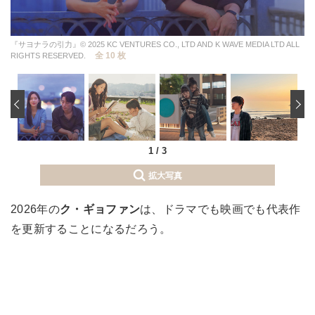
『サヨナラの引力』© 2025 KC VENTURES CO., LTD AND K WAVE MEDIA LTD ALL
全 10 枚
RIGHTS RESERVED.
‹
1
/
3
拡大写真
2026年の
ク・ギョファン
は、ドラマでも映画でも代表作
を更新することになるだろう。