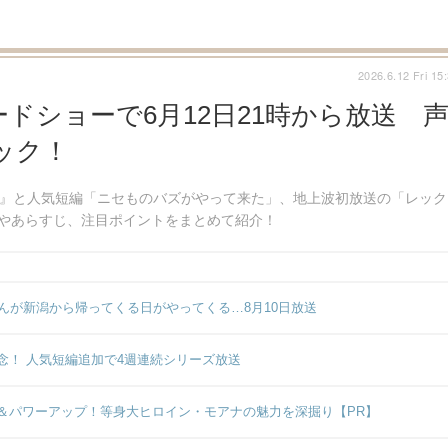
2026.6.12 Fri 15
ドショーで6月12日21時から放送 
ック！
ー』と人気短編「ニセものバズがやって来た」、地上波初放送の「レック
やあらすじ、注目ポイントをまとめて紹介！
んが新潟から帰ってくる日がやってくる…8月10日放送
念！ 人気短編追加で4週連続シリーズ放送
＆パワーアップ！等身大ヒロイン・モアナの魅力を深掘り【PR】