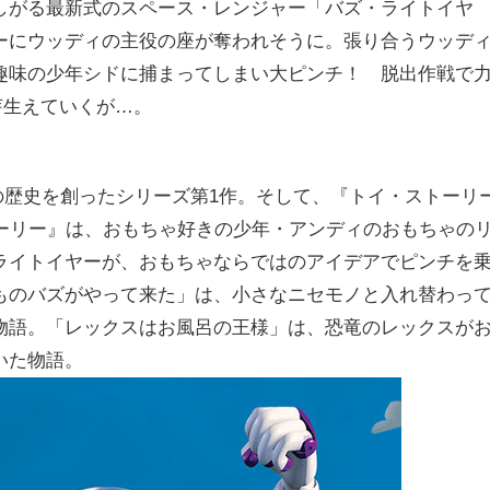
しがる最新式のスペース・レンジャー「バズ・ライトイヤ
ーにウッディの主役の座が奪われそうに。張り合うウッデ
趣味の少年シドに捕まってしまい大ピンチ！ 脱出作戦で
芽生えていくが…。
ンの歴史を創ったシリーズ第1作。そして、『トイ・ストーリ
トーリー』は、おもちゃ好きの少年・アンディのおもちゃの
ライトイヤーが、おもちゃならではのアイデアでピンチを
ものバズがやって来た」は、小さなニセモノと入れ替わっ
物語。「レックスはお風呂の王様」は、恐竜のレックスが
いた物語。