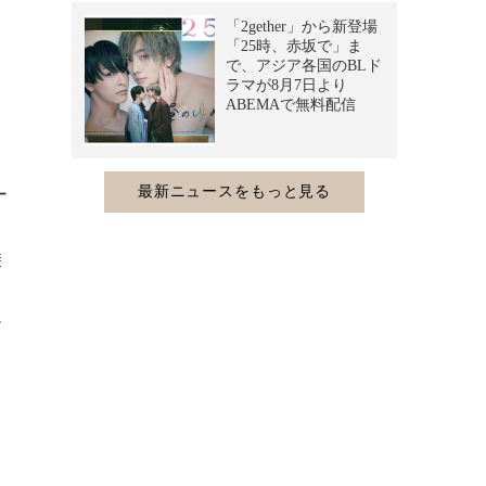
ィ
力
ー
リ
乗
て
お