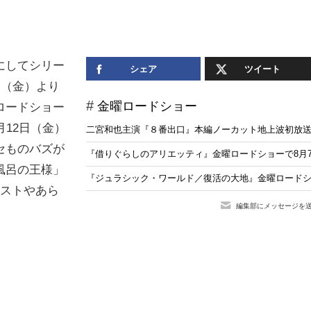
にしてシリー
シェア
ツイート
日（金）より
金曜ロードショー
ロードショー
12日（金）
二宮和也主演『８番出口』本編ノーカット地上波初放送
セものバズが
『借りぐらしのアリエッティ』金曜ロードショーで8月
風呂の王様」
『ジュラシック・ワールド／復活の大地』金曜ロードシ
ャストやあら
編集部にメッセージを