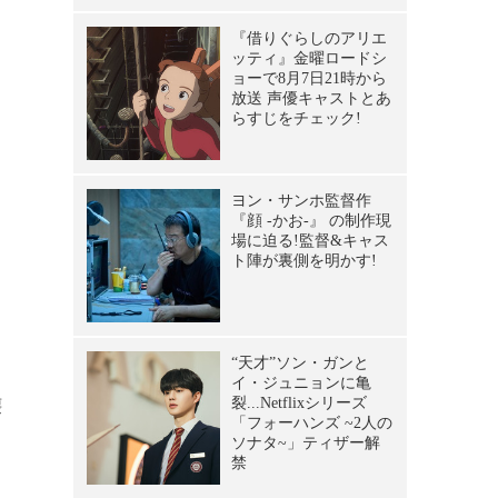
る
壊
し