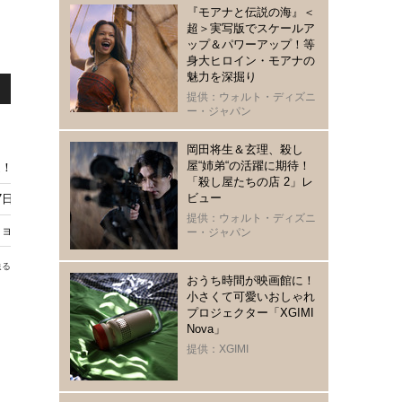
『モアナと伝説の海』＜
超＞実写版でスケールア
ップ＆パワーアップ！等
身大ヒロイン・モアナの
魅力を深掘り
提供：ウォルト・ディズニ
ー・ジャパン
岡田将生＆玄理、殺し
屋“姉弟“の活躍に期待！
！8月28日の金ローにて
「殺し屋たちの店 2」レ
ビュー
7日21時から放送 声優キャストとあらすじをチェック！
提供：ウォルト・ディズニ
ョーで7月31日21時から放送！あらすじ・キャスト・吹き替え声優まとめ
ー・ジャパン
送る
おうち時間が映画館に！
小さくて可愛いおしゃれ
プロジェクター「XGIMI
Nova」
提供：XGIMI