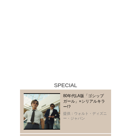
SPECIAL
80年代LA版「ゴシップ
ガール」×シリアルキラ
ー!?
提供：ウォルト・ディズニ
ー・ジャパン